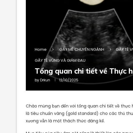
Home
GÂY MÊ CHUYÊN NGÀNH
GÂY TÊ 
GÂY TÊ VÙNG VÀ GIẢM ĐAU
Tổng quan chi tiết về Thực 
by
Drkun
12/10/2025
Chào mừng bạn đến với tổng quan chi tiết về thực 
là tiêu chuẩn vàng (gold standard) cho các thủ th
xương vẫn là một thách thức đáng kể.