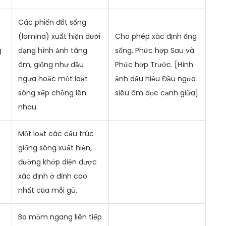
Các phiến đốt sống
(lamina) xuất hiện dưới
Cho phép xác định ống
g
dạng hình ảnh tăng
sống, Phức hợp Sau và
âm, giống như đầu
Phức hợp Trước. [Hình
ngựa hoặc một loạt
ảnh dấu hiệu Đầu ngựa
sóng xếp chồng lên
siêu âm dọc cạnh giữa]
nhau.
Một loạt các cấu trúc
giống sóng xuất hiện,
đường khớp diện được
xác định ở đỉnh cao
nhất của mỗi gù.
Ba mỏm ngang liên tiếp