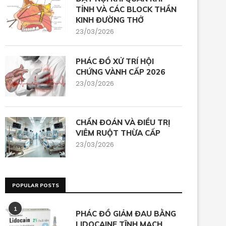
TỈNH VÀ CÁC BLOCK THẦN
KINH ĐƯỜNG THỞ
23/03/2026
PHÁC ĐỒ XỬ TRÍ HỘI
CHỨNG VÀNH CẤP 2026
23/03/2026
CHẨN ĐOÁN VÀ ĐIỀU TRỊ
VIÊM RUỘT THỪA CẤP
23/03/2026
POPULAR POSTS
1
PHÁC ĐỒ GIẢM ĐAU BẰNG
LIDOCAINE TĨNH MẠCH