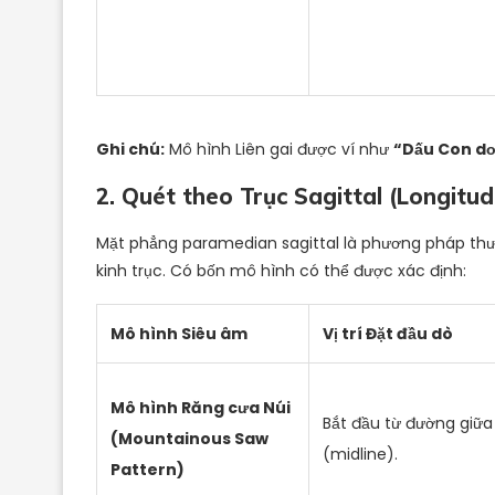
Ghi chú:
Mô hình Liên gai được ví như
“Dấu Con dơ
2. Quét theo Trục Sagittal (Longitud
Mặt phẳng paramedian sagittal là phương pháp thư
kinh trục. Có bốn mô hình có thể được xác định:
Mô hình Siêu âm
Vị trí Đặt đầu dò
Mô hình Răng cưa Núi
Bắt đầu từ đường giữa
(Mountainous Saw
(midline).
Pattern)