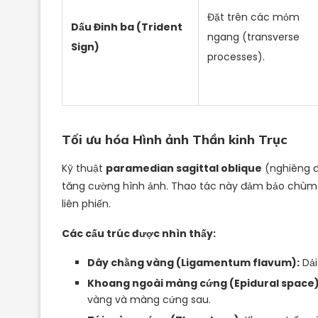
Đặt trên các mỏm
Dấu Đinh ba (Trident
ngang (transverse
Sign)
processes).
Tối ưu hóa Hình ảnh Thần kinh Trục
Kỹ thuật
paramedian sagittal oblique
(nghiêng đ
tăng cường hình ảnh. Thao tác này đảm bảo chùm 
liên phiến.
Các cấu trúc được nhìn thấy:
Dây chằng vàng (Ligamentum flavum):
Dải
Khoang ngoài màng cứng (Epidural space)
vàng và màng cứng sau.