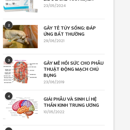
23/05/2024
2
GÂY TÊ TỦY SỐNG: ĐÁP
ỨNG BẤT THƯỜNG
29/06/2021
3
GÂY MÊ HỒI SỨC CHO PHẪU
THUẬT ĐỘNG MẠCH CHỦ
BỤNG
23/06/2019
4
GIẢI PHẪU VÀ SINH LÍ HỆ
THẦN KINH TRUNG ƯƠNG
10/05/2022