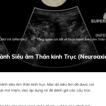
VÙNG VÀ GIẢM ĐAU
Tổng quan chi tiết về Thực hành Siêu âm Thần
hành Siêu âm Thần kinh Trục (Neuroax
hành siêu âm thần kinh trục. Mặc dù siêu âm đã được coi
uật mô mềm, việc áp dụng nó để đánh giá các cấu trúc