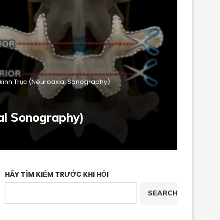
 kinh Trục (Neuroaxial Sonography)
ial Sonography)
HÃY TÌM KIẾM TRƯỚC KHI HỎI
SEARCH