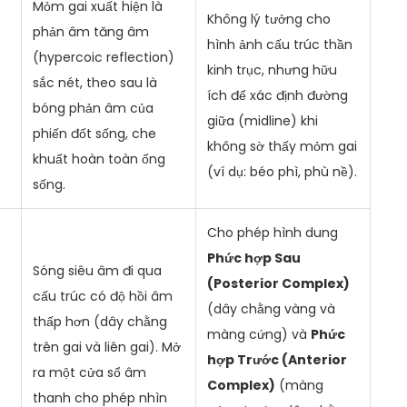
Mỏm gai xuất hiện là
Không lý tưởng cho
phản âm tăng âm
hình ảnh cấu trúc thần
(hypercoic reflection)
kinh trục, nhưng hữu
sắc nét, theo sau là
ích để xác định đường
bóng phản âm của
giữa (midline) khi
phiến đốt sống, che
không sờ thấy mỏm gai
khuất hoàn toàn ống
(ví dụ: béo phì, phù nề).
sống.
Cho phép hình dung
Phức hợp Sau
Sóng siêu âm đi qua
(Posterior Complex)
cấu trúc có độ hồi âm
(dây chằng vàng và
thấp hơn (dây chằng
màng cứng) và
Phức
trên gai và liên gai). Mở
hợp Trước (Anterior
ra một cửa sổ âm
Complex)
(màng
thanh cho phép nhìn