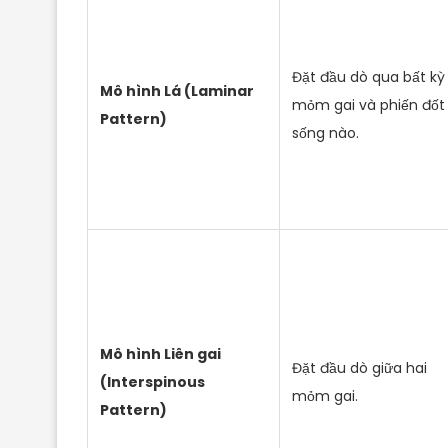
Đặt đầu dò qua bất kỳ
Mô hình Lá (Laminar
mỏm gai và phiến đốt
Pattern)
sống nào.
Mô hình Liên gai
Đặt đầu dò giữa hai
(Interspinous
mỏm gai.
Pattern)