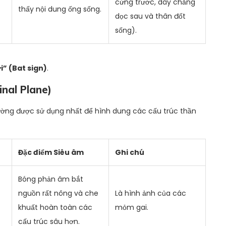
cứng trước, dây chằng
thấy nội dung ống sống.
dọc sau và thân đốt
sống).
i” (Bat sign)
.
inal Plane)
ờng được sử dụng nhất để hình dung các cấu trúc thần
Đặc điểm Siêu âm
Ghi chú
Bóng phản âm bắt
nguồn rất nông và che
Là hình ảnh của các
khuất hoàn toàn các
mỏm gai.
cấu trúc sâu hơn.