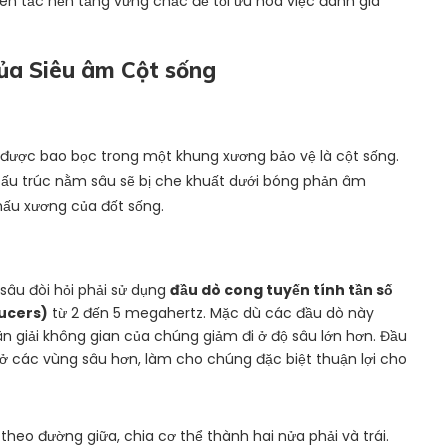
yên tắc nền tảng vững chắc để tối ưu hóa việc đánh giá
của Siêu âm Cột sống
g, được bao bọc trong một khung xương bảo vệ là cột sống.
ấu trúc nằm sâu sẽ bị che khuất dưới bóng phản âm
mấu xương của đốt sống.
sâu đòi hỏi phải sử dụng
đầu dò cong tuyến tính tần số
ucers)
từ 2 đến 5 megahertz. Mặc dù các đầu dò này
n giải không gian của chúng giảm đi ở độ sâu lớn hơn. Đầu
 ở các vùng sâu hơn, làm cho chúng đặc biệt thuận lợi cho
heo đường giữa, chia cơ thể thành hai nửa phải và trái.