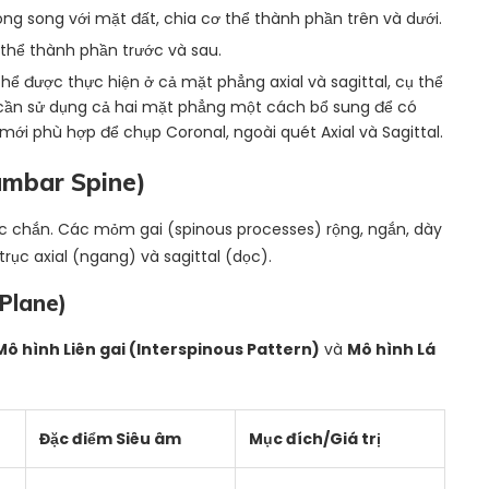
ng song với mặt đất, chia cơ thể thành phần trên và dưới.
 thể thành phần trước và sau.
hể được thực hiện ở cả mặt phẳng axial và sagittal, cụ thể
 cần sử dụng cả hai mặt phẳng một cách bổ sung để có
mới phù hợp để chụp Coronal, ngoài quét Axial và Sagittal.
Lumbar Spine)
ắc chắn. Các mỏm gai (spinous processes) rộng, ngắn, dày
ục axial (ngang) và sagittal (dọc).
 Plane)
Mô hình Liên gai (Interspinous Pattern)
và
Mô hình Lá
Đặc điểm Siêu âm
Mục đích/Giá trị