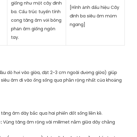
giống như một cây đinh
[Hình ảnh dấu hiệu Cây
ba. Cấu trúc tuyến tính
đinh ba siêu âm mỏm
cong tăng âm với bóng
ngang]
phản âm giống ngón
tay.
ầu dò hơi vào giữa, đặt 2-3 cm ngoài đường giữa) giúp
siêu âm đi vào ống sống qua phần rộng nhất của khoảng
 tăng âm dày bắc qua hai phiến đốt sống liền kề.
:
Vùng tăng âm rộng vài milimet nằm giữa dây chằng