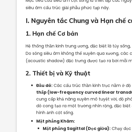
Mục tiêu của siêu âm cột sống là thiết lập các ngu
siêu âm cấu trúc giải phẫu phức tạp này.
I. Nguyên tắc Chung và Hạn chế 
1. Hạn chế Cơ bản
Hệ thống thần kinh trung ương, đặc biệt là tủy sốn
Do sóng siêu âm không thể xuyên qua xương, các c
(acoustic shadow) đặc trưng được tạo ra bởi mỗi 
2. Thiết bị và Kỹ thuật
Đầu dò:
Các cấu trúc thần kinh trục nằm ở độ 
thấp (low-frequency curved linear transd
cung cấp khả năng xuyên mô tuyệt vời, độ phâ
dò cong tạo ra một trường nhìn rộng, đặc biệt
hình ảnh cột sống.
Mặt phẳng Khám:
Mặt phẳng Sagittal (Dọc giữa):
Chạy dọc t