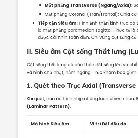
Mặt phẳng Transverse (Ngang/Axial):
So
Mặt phẳng Coronal (Trán/Frontal): Chia cơ
Tiếp cận Siêu âm:
Hình ảnh thần kinh trục có t
là mặt phẳng paramedian sagittal. Thực tế là
được cái nhìn toàn diện. Chỉ vùng cột sống cổ 
II. Siêu âm Cột sống Thắt lưng (
Cột sống thắt lưng có các thân đốt sống lớn và ch
và hình chữ nhật, nằm ngang. Trục khám bao gồm tr
1. Quét theo Trục Axial (Transverse
Khi quét, hai mô hình nhịp nhàng luân phiên nhau:
(Laminar Pattern)
.
Mô hình Siêu âm
Vị trí Đặt đầu dò