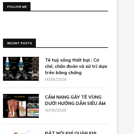
FOLLOW ME
RECENT POSTS
Tê tuỷ sống thất bại : Cơ
chế, chẩn đoán và xử trí dựa
trên bằng chứng
14/05/2026
CẨM NANG GÂY TÊ VÙNG
DƯỚI HƯỚNG DẪN SIÊU ÂM
10/05/2026
ĐẶT NỘI KHÍ QUẢN KHI