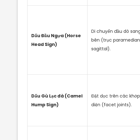
Di chuyển đầu dò san
Dấu Đầu Ngựa (Horse
bên (trục paramedian
Head Sign)
sagittal).
Dấu Gù Lạc đà (Camel
Đặt dọc trên các khớp
Hump Sign)
diện (facet joints).