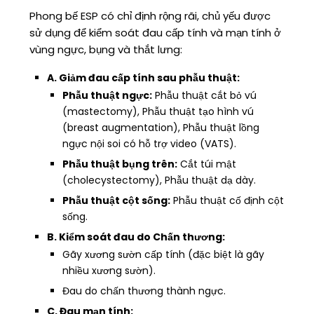
Phong bế ESP có chỉ định rộng rãi, chủ yếu được
sử dụng để kiểm soát đau cấp tính và mạn tính ở
vùng ngực, bụng và thắt lưng:
A. Giảm đau cấp tính sau phẫu thuật:
Phẫu thuật ngực:
Phẫu thuật cắt bỏ vú
(mastectomy), Phẫu thuật tạo hình vú
(breast augmentation), Phẫu thuật lồng
ngực nội soi có hỗ trợ video (VATS).
Phẫu thuật bụng trên:
Cắt túi mật
(cholecystectomy), Phẫu thuật dạ dày.
Phẫu thuật cột sống:
Phẫu thuật cố định cột
sống.
B. Kiểm soát đau do Chấn thương:
Gãy xương sườn cấp tính (đặc biệt là gãy
nhiều xương sườn).
Đau do chấn thương thành ngực.
C. Đau mạn tính: