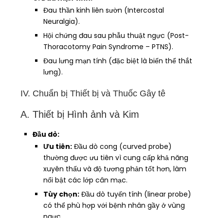
Đau thần kinh liên sườn (Intercostal
Neuralgia).
Hội chứng đau sau phẫu thuật ngực (Post-
Thoracotomy Pain Syndrome – PTNS).
Đau lưng mạn tính (đặc biệt là biến thể thắt
lưng).
IV. Chuẩn bị Thiết bị và Thuốc Gây tê
A. Thiết bị Hình ảnh và Kim
Đầu dò:
Ưu tiên:
Đầu dò cong (curved probe)
thường được ưu tiên vì cung cấp khả năng
xuyên thấu và độ tương phản tốt hơn, làm
nổi bật các lớp cân mạc.
Tùy chọn:
Đầu dò tuyến tính (linear probe)
có thể phù hợp với bệnh nhân gầy ở vùng
ngực.