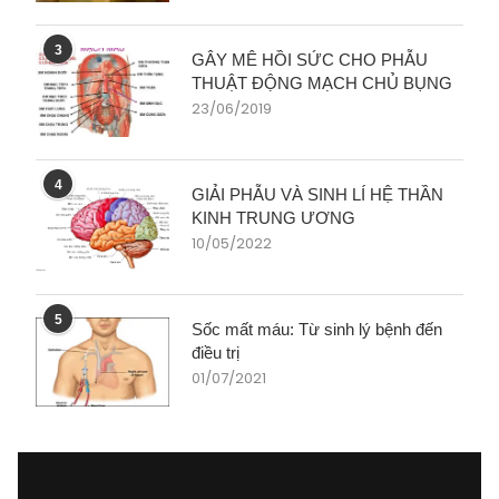
3
GÂY MÊ HỒI SỨC CHO PHẪU
THUẬT ĐỘNG MẠCH CHỦ BỤNG
23/06/2019
4
GIẢI PHẪU VÀ SINH LÍ HỆ THẦN
KINH TRUNG ƯƠNG
10/05/2022
5
Sốc mất máu: Từ sinh lý bệnh đến
điều trị
01/07/2021