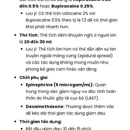
đến 0.5%
hoặc
Bupivacaine 0.25%
.
Lưu ý:
Có thể trộn Lidocaine 2% với
Bupivacaine 0.5% theo tỷ lệ 1:3 để có thời gian
khởi phát nhanh hơn.
Thể tích:
Thể tích tiêm khuyến nghị ở người lớn
là
20 đến 30 ml
.
Lưu ý:
Thể tích lớn hơn có thể dẫn đến sự lan
truyền ngoài màng cứng (epidural spread)
và các tác dụng không mong muốn như
phong bế giao cảm hoặc vận động.
Chất phụ gia:
Epinephrine (5 microgam/mL):
Quan
trọng trong việc giảm nguy cơ độc tính toàn
thân do thuốc gây tê cục bộ (LAST).
Dexamethasone:
Thường được thêm vào
để kéo dài thời gian tác dụng giảm đau.
Thời gian tác dụng:
Bắt đầu giảm đau: 10 đến 15 phút.