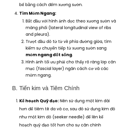
bế bằng cách đếm xương sườn.
Tìm Mỏm Ngang:
Bắt đầu với hình ảnh dọc theo xương sườn và
màng phổi (lateral longitudinal view of ribs
and pleura).
Trượt đầu dò từ từ về phía đường giữa, tìm
kiếm sự chuyển tiếp từ xương sườn sang
mỏm ngang đốt sống
.
Hình ảnh tối ưu phải cho thấy rõ ràng lớp cân
mạc (fascial layer) ngăn cách cơ và các
mỏm ngang.
B. Tiến kim và Tiêm Chính
Kế hoạch Quỹ đạo:
Nên sử dụng một kim dài
hơn để tiêm tê da và cơ, sau đó sử dụng kim đó
như một kim dò (seeker needle) để lên kế
hoạch quỹ đạo tốt hơn cho sự căn chỉnh