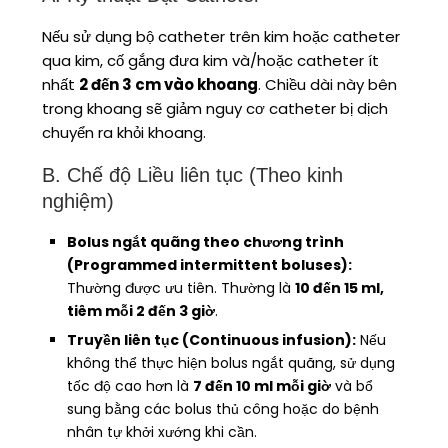
Nếu sử dụng bộ catheter trên kim hoặc catheter
qua kim, cố gắng đưa kim và/hoặc catheter ít
nhất
2 đến 3 cm vào khoang
. Chiều dài này bên
trong khoang sẽ giảm nguy cơ catheter bị dịch
chuyển ra khỏi khoang.
B. Chế độ Liều liên tục (Theo kinh
nghiệm)
Bolus ngắt quãng theo chương trình
(Programmed intermittent boluses):
Thường được ưu tiên. Thường là
10 đến 15 ml,
tiêm mỗi 2 đến 3 giờ
.
Truyền liên tục (Continuous infusion):
Nếu
không thể thực hiện bolus ngắt quãng, sử dụng
tốc độ cao hơn là
7 đến 10 ml mỗi giờ
và bổ
sung bằng các bolus thủ công hoặc do bệnh
nhân tự khởi xướng khi cần.