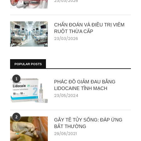
23/03/2026
CHẨN ĐOÁN VÀ ĐIỀU TRỊ VIÊM
RUỘT THỪA CẤP
23/03/2026
POPULAR POSTS
1
PHÁC ĐỒ GIẢM ĐAU BẰNG
LIDOCAINE TĨNH MẠCH
23/05/2024
2
GÂY TÊ TỦY SỐNG: ĐÁP ỨNG
BẤT THƯỜNG
29/06/2021