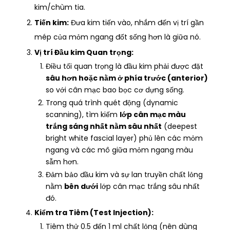
kim/chùm tia.
Tiến kim:
Đưa kim tiến vào, nhắm đến vị trí gần
mép của mỏm ngang đốt sống hơn là giữa nó.
Vị trí Đầu kim Quan trọng:
Điều tối quan trọng là đầu kim phải được đặt
sâu hơn hoặc nằm ở phía trước (anterior)
so với cân mạc bao bọc cơ dựng sống.
Trong quá trình quét động (dynamic
scanning), tìm kiếm
lớp cân mạc màu
trắng sáng nhất nằm sâu nhất
(deepest
bright white fascial layer) phủ lên các mỏm
ngang và các mô giữa mỏm ngang màu
sẫm hơn.
Đảm bảo đầu kim và sự lan truyền chất lỏng
nằm
bên dưới
lớp cân mạc trắng sâu nhất
đó.
Kiểm tra Tiêm (Test Injection):
Tiêm thử 0.5 đến 1 ml chất lỏng (nên dùng