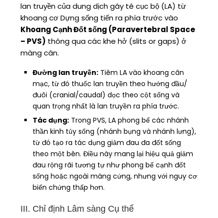
lan truyền của dung dịch gây tê cục bộ (LA) từ
khoang cơ Dựng sống tiến ra phía trước vào
Khoang Cạnh Đốt sống (Paravertebral Space
– PVS)
thông qua các khe hở (slits or gaps) ở
màng cân.
Đường lan truyền:
Tiêm LA vào khoang cân
mạc, từ đó thuốc lan truyền theo hướng đầu/
đuôi (cranial/caudal) dọc theo cột sống và
quan trọng nhất là lan truyền ra phía trước.
Tác dụng:
Trong PVS, LA phong bế các nhánh
thần kinh tủy sống (nhánh bụng và nhánh lưng),
từ đó tạo ra tác dụng giảm đau đa đốt sống
theo một bên. Điều này mang lại hiệu quả giảm
đau rộng rãi tương tự như phong bế cạnh đốt
sống hoặc ngoài màng cứng, nhưng với nguy cơ
biến chứng thấp hơn.
III. Chỉ định Lâm sàng Cụ thể