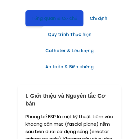
Tổng quan & Cơ chế
Chỉ định
Quy trình Thực hiện
Catheter & Liều lượng
An toàn & Biến chứng
I. Giới thiệu và Nguyên tắc Cơ
bản
Phong bế ESP là một kỹ thuật tiêm vào
khoang cân mạc (fascial plane) nằm
sâu bên dưới cơ dựng sống (erector
spinae muscle). Khoang này chạy dọc