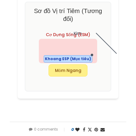
Sơ đồ Vị trí Tiêm (Tương
đối)
Kim
Cơ Dựng Sống (ESM)
Khoang ESP (Mục tiêu)
Mỏm Ngang
0 comments
0