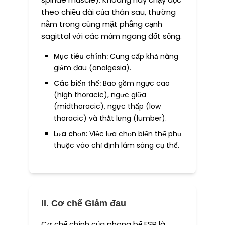
theo chiều dài của thân sau, thường
nằm trong cùng mặt phẳng cạnh
sagittal với các mỏm ngang đốt sống.
Mục tiêu chính:
Cung cấp khả năng
giảm đau (analgesia).
Các biến thể:
Bao gồm ngực cao
(high thoracic), ngực giữa
(midthoracic), ngực thấp (low
thoracic) và thắt lưng (lumber).
Lựa chọn:
Việc lựa chọn biến thể phụ
thuộc vào chỉ định lâm sàng cụ thể.
II. Cơ chế Giảm đau
Cơ chế chính của phong bế ESP là