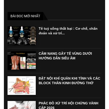
BÀI ĐOC MỚI NHẤT
Tê tuỷ sống thất bại : Cơ chế, chẩn
đoán và xử trí...
CẨM NANG GÂY TÊ VÙNG DƯỚI
HƯỚNG DẪN SIÊU ÂM
ĐẶT NỘI KHÍ QUẢN KHI TỈNH VÀ CÁC
BLOCK THẦN KINH ĐƯỜNG THỞ
PHÁC ĐỒ XỬ TRÍ HỘI CHỨNG VÀNH
CẤP 2026