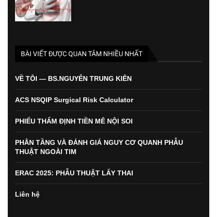
BÀI VIẾT ĐƯỢC QUAN TÂM NHIỀU NHẤT
VỀ TÔI — BS.NGUYỄN TRUNG KIÊN
ACS NSQIP Surgical Risk Calculator
PHIẾU THẨM ĐỊNH TIỀN MÊ NỘI SOI
PHÂN TẦNG VÀ ĐÁNH GIÁ NGUY CƠ QUANH PHẪU
THUẬT NGOÀI TIM
ERAC 2025: PHẪU THUẬT LẤY THAI
Liên hệ