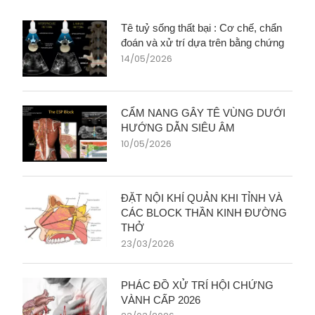
Tê tuỷ sống thất bại : Cơ chế, chẩn
đoán và xử trí dựa trên bằng chứng
14/05/2026
CẨM NANG GÂY TÊ VÙNG DƯỚI
HƯỚNG DẪN SIÊU ÂM
10/05/2026
ĐẶT NỘI KHÍ QUẢN KHI TỈNH VÀ
CÁC BLOCK THẦN KINH ĐƯỜNG
THỞ
23/03/2026
PHÁC ĐỒ XỬ TRÍ HỘI CHỨNG
VÀNH CẤP 2026