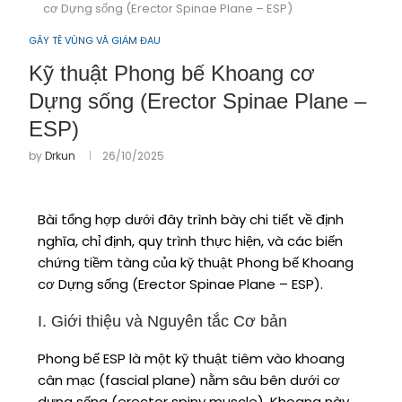
cơ Dựng sống (Erector Spinae Plane – ESP)
GÂY TÊ VÙNG VÀ GIẢM ĐAU
Kỹ thuật Phong bế Khoang cơ
Dựng sống (Erector Spinae Plane –
ESP)
by
Drkun
26/10/2025
Bài tổng hợp dưới đây trình bày chi tiết về định
nghĩa, chỉ định, quy trình thực hiện, và các biến
chứng tiềm tàng của kỹ thuật Phong bế Khoang
cơ Dựng sống (Erector Spinae Plane – ESP).
I. Giới thiệu và Nguyên tắc Cơ bản
Phong bế ESP là một kỹ thuật tiêm vào khoang
cân mạc (fascial plane) nằm sâu bên dưới cơ
dựng sống (erector spiny muscle). Khoang này