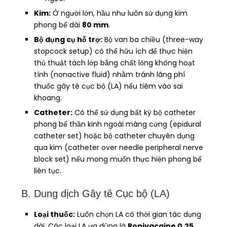
Kim:
Ở người lớn, hầu như luôn sử dụng kim
phong bế dài
80 mm
.
Bộ dụng cụ hỗ trợ:
Bộ van ba chiều (three-way
stopcock setup) có thể hữu ích để thực hiện
thủ thuật tách lớp bằng chất lỏng không hoạt
tính (nonactive fluid) nhằm tránh lãng phí
thuốc gây tê cục bộ (LA) nếu tiêm vào sai
khoang.
Catheter:
Có thể sử dụng bất kỳ bộ catheter
phong bế thần kinh ngoài màng cứng (epidural
catheter set) hoặc bộ catheter chuyên dụng
qua kim (catheter over needle peripheral nerve
block set) nếu mong muốn thực hiện phong bế
liên tục.
B. Dung dịch Gây tê Cục bộ (LA)
Loại thuốc:
Luôn chọn LA có thời gian tác dụng
dài. Các loại LA ưa dùng là
Ropivacaine 0.25