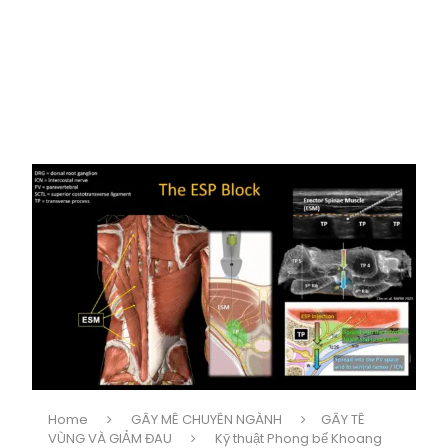
Home
GÂY MÊ CHUYÊN NGÀNH
GÂY TÊ
VÙNG VÀ GIẢM ĐAU
Kỹ thuật Phong bế Khoang