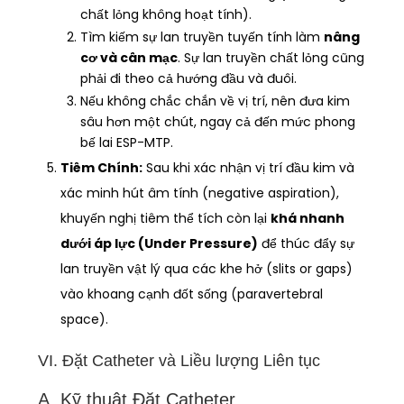
chất lỏng không hoạt tính).
Tìm kiếm sự lan truyền tuyến tính làm
nâng
cơ và cân mạc
. Sự lan truyền chất lỏng cũng
phải đi theo cả hướng đầu và đuôi.
Nếu không chắc chắn về vị trí, nên đưa kim
sâu hơn một chút, ngay cả đến mức phong
bế lai ESP-MTP.
Tiêm Chính:
Sau khi xác nhận vị trí đầu kim và
xác minh hút âm tính (negative aspiration),
khuyến nghị tiêm thể tích còn lại
khá nhanh
dưới áp lực (Under Pressure)
để thúc đẩy sự
lan truyền vật lý qua các khe hở (slits or gaps)
vào khoang cạnh đốt sống (paravertebral
space).
VI. Đặt Catheter và Liều lượng Liên tục
A. Kỹ thuật Đặt Catheter