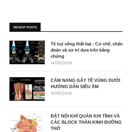
RECENT POSTS
Tê tuỷ sống thất bại : Cơ chế, chẩn
đoán và xử trí dựa trên bằng
chứng
14/05/2026
CẨM NANG GÂY TÊ VÙNG DƯỚI
HƯỚNG DẪN SIÊU ÂM
10/05/2026
ĐẶT NỘI KHÍ QUẢN KHI TỈNH VÀ
CÁC BLOCK THẦN KINH ĐƯỜNG
THỞ