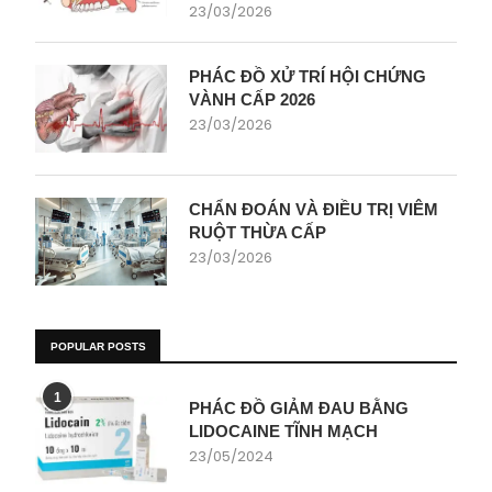
23/03/2026
PHÁC ĐỒ XỬ TRÍ HỘI CHỨNG
VÀNH CẤP 2026
23/03/2026
CHẨN ĐOÁN VÀ ĐIỀU TRỊ VIÊM
RUỘT THỪA CẤP
23/03/2026
POPULAR POSTS
1
PHÁC ĐỒ GIẢM ĐAU BẰNG
LIDOCAINE TĨNH MẠCH
23/05/2024