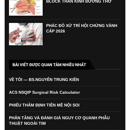
BLOCK THẦN KINH ĐƯỜNG THỞ
PHÁC ĐỒ XỬ TRÍ HỘI CHỨNG VÀNH
CẤP 2026
BÀI VIẾT ĐƯỢC QUAN TÂM NHIỀU NHẤT
VỀ TÔI — BS.NGUYỄN TRUNG KIÊN
ACS NSQIP Surgical Risk Calculator
PHIẾU THẨM ĐỊNH TIỀN MÊ NỘI SOI
PHÂN TẦNG VÀ ĐÁNH GIÁ NGUY CƠ QUANH PHẪU
THUẬT NGOÀI TIM