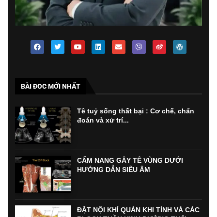
BÀI ĐOC MỚI NHẤT
Tê tuỷ sống thất bại : Cơ chế, chẩn
đoán và xử trí...
CẨM NANG GÂY TÊ VÙNG DƯỚI
HƯỚNG DẪN SIÊU ÂM
ĐẶT NỘI KHÍ QUẢN KHI TỈNH VÀ CÁC