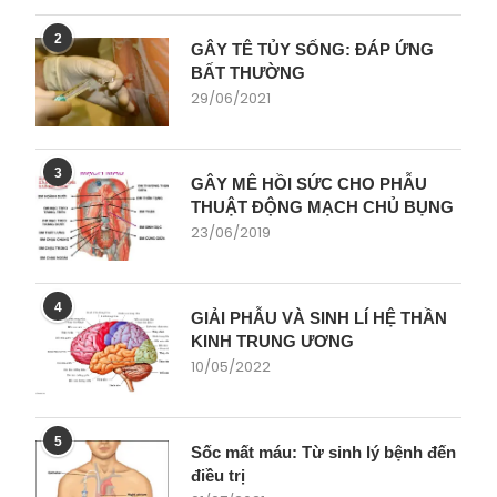
2
GÂY TÊ TỦY SỐNG: ĐÁP ỨNG
BẤT THƯỜNG
29/06/2021
3
GÂY MÊ HỒI SỨC CHO PHẪU
THUẬT ĐỘNG MẠCH CHỦ BỤNG
23/06/2019
4
GIẢI PHẪU VÀ SINH LÍ HỆ THẦN
KINH TRUNG ƯƠNG
10/05/2022
5
Sốc mất máu: Từ sinh lý bệnh đến
điều trị