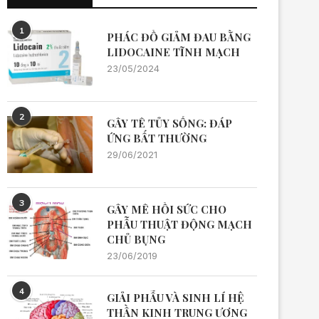
1
PHÁC ĐỒ GIẢM ĐAU BẰNG
LIDOCAINE TĨNH MẠCH
23/05/2024
2
GÂY TÊ TỦY SỐNG: ĐÁP
ỨNG BẤT THƯỜNG
29/06/2021
3
GÂY MÊ HỒI SỨC CHO
PHẪU THUẬT ĐỘNG MẠCH
CHỦ BỤNG
23/06/2019
4
GIẢI PHẪU VÀ SINH LÍ HỆ
THẦN KINH TRUNG ƯƠNG