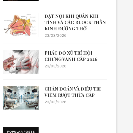
ĐẶT NỘI KHÍ QUẢN KHI
TỈNH VÀ CÁC BLOCK THẦN
KINH ĐƯỜNG THỞ
23/03/2026
PHÁC ĐỒ XỬ TRÍ HỘI
CHỨNG VÀNH CẤP 2026
23/03/2026
CHẨN ĐOÁN VÀ ĐIỀU TRỊ
VIÊM RUỘT THỪA CẤP
23/03/2026
POPULAR POSTS