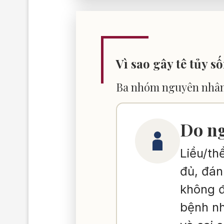
Vì sao gây tê tủy s
Ba nhóm nguyên nhân
Gây tê
Do ng
sống
Liều/th
đủ, đán
không đ
thất b
bệnh n