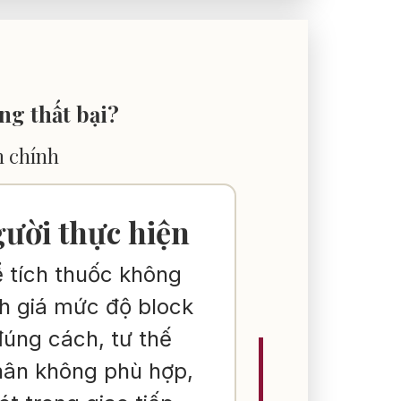
ống thất bại?
 chính
 tủy
ười thực hiện
ể tích thuốc không
h giá mức độ block
úng cách, tư thế
ại
hân không phù hợp,