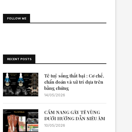
FOLLOW ME
RECENT POSTS
Tê tuỷ sống thất bại : Cơ chế,
chẩn đoán và xử trí dựa trên
bằng chứng
14/05/2026
CẨM NANG GÂY TÊ VÙNG
DƯỚI HƯỚNG DẪN SIÊU ÂM
10/05/2026