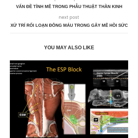
VẤN ĐỀ TỈNH MÊ TRONG PHẪU THUẬT THẦN KINH
next post
XỬ TRÍ RỐI LOẠN ĐÔNG MÁU TRONG GÂY MÊ HỒI SỨC
YOU MAY ALSO LIKE