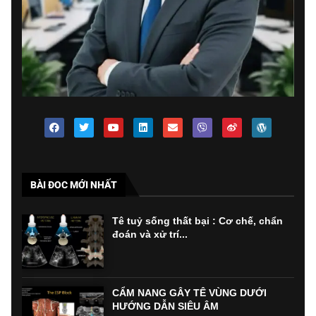
BÀI ĐOC MỚI NHẤT
Tê tuỷ sống thất bại : Cơ chế, chẩn
đoán và xử trí...
CẨM NANG GÂY TÊ VÙNG DƯỚI
HƯỚNG DẪN SIÊU ÂM