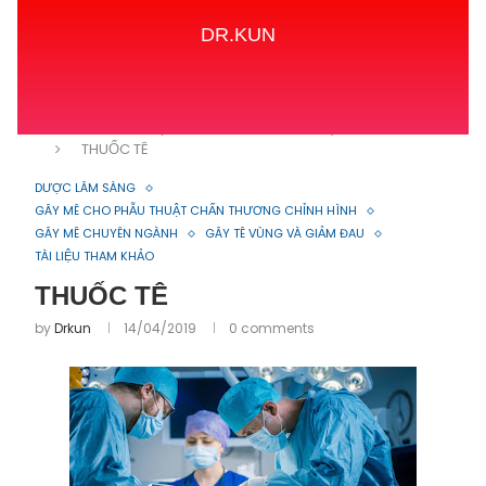
DR.KUN
Home
TÀI LIỆU THAM KHẢO
DƯỢC LÂM SÀNG
THUỐC TÊ
DƯỢC LÂM SÀNG
GÂY MÊ CHO PHẪU THUẬT CHẤN THƯƠNG CHỈNH HÌNH
GÂY MÊ CHUYÊN NGÀNH
GÂY TÊ VÙNG VÀ GIẢM ĐAU
TÀI LIỆU THAM KHẢO
THUỐC TÊ
by
Drkun
14/04/2019
0 comments