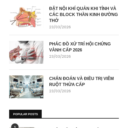
ĐẶT NỘI KHÍ QUẢN KHI TỈNH VÀ
CÁC BLOCK THẦN KINH ĐƯỜNG
THỞ
23/03/2026
PHÁC ĐỒ XỬ TRÍ HỘI CHỨNG
VÀNH CẤP 2026
23/03/2026
CHẨN ĐOÁN VÀ ĐIỀU TRỊ VIÊM
RUỘT THỪA CẤP
23/03/2026
POPULAR POSTS
1