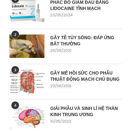
PHÁC ĐỒ GIẢM ĐAU BẰNG
LIDOCAINE TĨNH MẠCH
23/05/2024
2
GÂY TÊ TỦY SỐNG: ĐÁP ỨNG
BẤT THƯỜNG
29/06/2021
3
GÂY MÊ HỒI SỨC CHO PHẪU
THUẬT ĐỘNG MẠCH CHỦ BỤNG
23/06/2019
4
GIẢI PHẪU VÀ SINH LÍ HỆ THẦN
KINH TRUNG ƯƠNG
10/05/2022