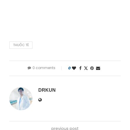
THUỐC TÊ
0 comments
0
DRKUN
previous post