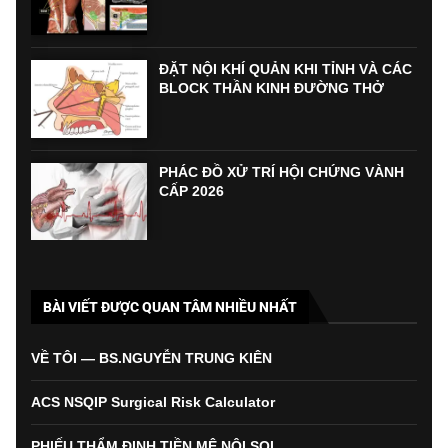
ĐẶT NỘI KHÍ QUẢN KHI TỈNH VÀ CÁC
BLOCK THẦN KINH ĐƯỜNG THỞ
PHÁC ĐỒ XỬ TRÍ HỘI CHỨNG VÀNH
CẤP 2026
BÀI VIẾT ĐƯỢC QUAN TÂM NHIỀU NHẤT
VỀ TÔI — BS.NGUYỄN TRUNG KIÊN
ACS NSQIP Surgical Risk Calculator
PHIẾU THẨM ĐỊNH TIỀN MÊ NỘI SOI