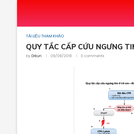
Home
TÀI LIỆU THAM KHẢO
QUY TẮC CẤP CỨ
TÀI LIỆU THAM KHẢO
QUY TẮC CẤP CỨU NGƯNG TIM
by
Drkun
09/08/2019
0 comments