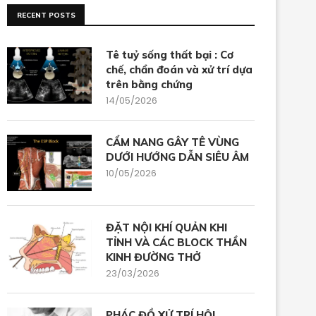
RECENT POSTS
Tê tuỷ sống thất bại : Cơ
chế, chẩn đoán và xử trí dựa
trên bằng chứng
14/05/2026
CẨM NANG GÂY TÊ VÙNG
DƯỚI HƯỚNG DẪN SIÊU ÂM
10/05/2026
ĐẶT NỘI KHÍ QUẢN KHI
TỈNH VÀ CÁC BLOCK THẦN
KINH ĐƯỜNG THỞ
23/03/2026
PHÁC ĐỒ XỬ TRÍ HỘI