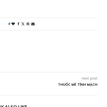
0
next post
THUỐC MÊ TĨNH MẠCH
Y ALSO LIKE