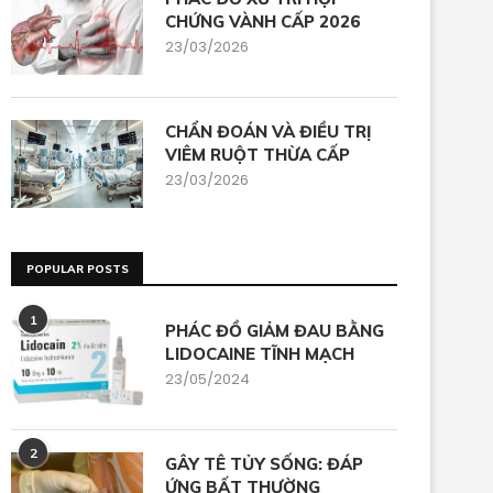
CHỨNG VÀNH CẤP 2026
23/03/2026
CHẨN ĐOÁN VÀ ĐIỀU TRỊ
VIÊM RUỘT THỪA CẤP
23/03/2026
POPULAR POSTS
1
PHÁC ĐỒ GIẢM ĐAU BẰNG
LIDOCAINE TĨNH MẠCH
23/05/2024
2
GÂY TÊ TỦY SỐNG: ĐÁP
ỨNG BẤT THƯỜNG