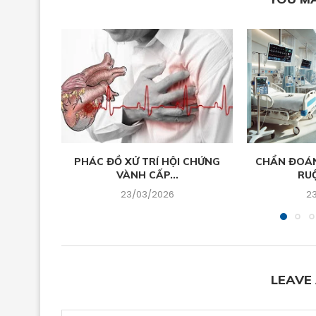
PHÁC ĐỒ XỬ TRÍ HỘI CHỨNG
CHẨN ĐOÁN 
VÀNH CẤP...
RUỘ
23/03/2026
2
LEAVE