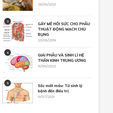
29/06/2021
3
GÂY MÊ HỒI SỨC CHO PHẪU
THUẬT ĐỘNG MẠCH CHỦ
BỤNG
23/06/2019
4
GIẢI PHẪU VÀ SINH LÍ HỆ
SỬ DỤNG THUỐC GIẢM ĐAU
Hỗ Trợ Hô Hấp Không Xâm
THẦN KINH TRUNG ƯƠNG
TRONG BỤNG NGOẠI...
(NRS)...
10/05/2022
05/11/2025
01/11/2025
5
Sốc mất máu: Từ sinh lý
bệnh đến điều trị
01/07/2021