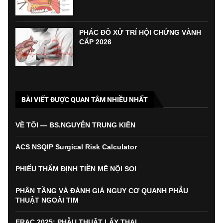
PHÁC ĐỒ XỬ TRÍ HỘI CHỨNG VÀNH
CẤP 2026
BÀI VIẾT ĐƯỢC QUAN TÂM NHIỀU NHẤT
VỀ TÔI — BS.NGUYỄN TRUNG KIÊN
ACS NSQIP Surgical Risk Calculator
PHIẾU THẨM ĐỊNH TIỀN MÊ NỘI SOI
PHÂN TẦNG VÀ ĐÁNH GIÁ NGUY CƠ QUANH PHẪU
THUẬT NGOÀI TIM
ERAC 2025: PHẪU THUẬT LẤY THAI