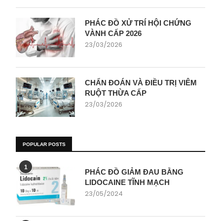
PHÁC ĐỒ XỬ TRÍ HỘI CHỨNG
VÀNH CẤP 2026
23/03/2026
CHẨN ĐOÁN VÀ ĐIỀU TRỊ VIÊM
RUỘT THỪA CẤP
23/03/2026
POPULAR POSTS
1
PHÁC ĐỒ GIẢM ĐAU BẰNG
LIDOCAINE TĨNH MẠCH
23/05/2024