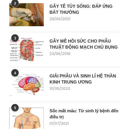
2
GÂY TÊ TỦY SỐNG: ĐÁP ỨNG
BẤT THƯỜNG
29/06/2021
3
GÂY MÊ HỒI SỨC CHO PHẪU
THUẬT ĐỘNG MẠCH CHỦ BỤNG
23/06/2019
4
GIẢI PHẪU VÀ SINH LÍ HỆ THẦN
KINH TRUNG ƯƠNG
10/05/2022
5
Sốc mất máu: Từ sinh lý bệnh đến
điều trị
01/07/2021