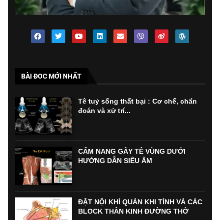
BÀI ĐOC MỚI NHẤT
Tê tuỷ sống thất bại : Cơ chế, chẩn
đoán và xử trí...
CẨM NANG GÂY TÊ VÙNG DƯỚI
HƯỚNG DẪN SIÊU ÂM
ĐẶT NỘI KHÍ QUẢN KHI TỈNH VÀ CÁC
BLOCK THẦN KINH ĐƯỜNG THỞ