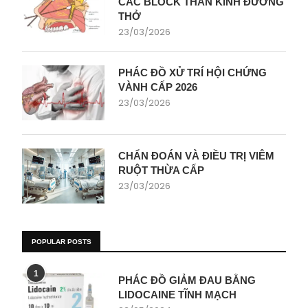
CÁC BLOCK THẦN KINH ĐƯỜNG
THỞ
23/03/2026
PHÁC ĐỒ XỬ TRÍ HỘI CHỨNG
VÀNH CẤP 2026
23/03/2026
CHẨN ĐOÁN VÀ ĐIỀU TRỊ VIÊM
RUỘT THỪA CẤP
23/03/2026
POPULAR POSTS
1
PHÁC ĐỒ GIẢM ĐAU BẰNG
LIDOCAINE TĨNH MẠCH