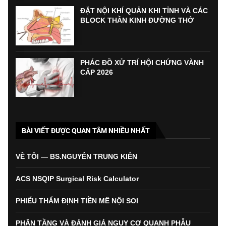
ĐẶT NỘI KHÍ QUẢN KHI TỈNH VÀ CÁC
BLOCK THẦN KINH ĐƯỜNG THỞ
PHÁC ĐỒ XỬ TRÍ HỘI CHỨNG VÀNH
CẤP 2026
BÀI VIẾT ĐƯỢC QUAN TÂM NHIỀU NHẤT
VỀ TÔI — BS.NGUYỄN TRUNG KIÊN
ACS NSQIP Surgical Risk Calculator
PHIẾU THẨM ĐỊNH TIỀN MÊ NỘI SOI
PHÂN TẦNG VÀ ĐÁNH GIÁ NGUY CƠ QUANH PHẪU