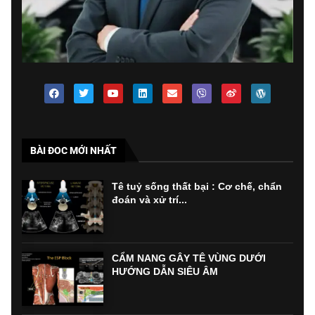
BÀI ĐOC MỚI NHẤT
Tê tuỷ sống thất bại : Cơ chế, chẩn
đoán và xử trí...
CẨM NANG GÂY TÊ VÙNG DƯỚI
HƯỚNG DẪN SIÊU ÂM