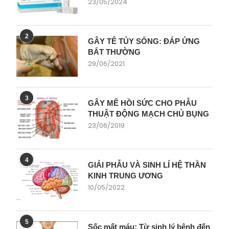
23/05/2024
2
GÂY TÊ TỦY SỐNG: ĐÁP ỨNG
BẤT THƯỜNG
29/06/2021
3
GÂY MÊ HỒI SỨC CHO PHẪU
THUẬT ĐỘNG MẠCH CHỦ BỤNG
23/06/2019
4
GIẢI PHẪU VÀ SINH LÍ HỆ THẦN
KINH TRUNG ƯƠNG
10/05/2022
5
Sốc mất máu: Từ sinh lý bệnh đến