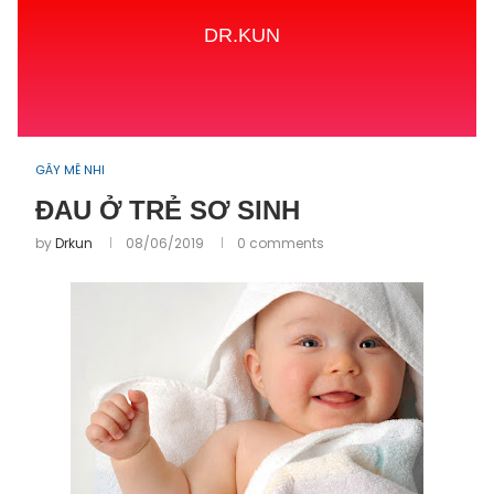
DR.KUN
Home
GÂY MÊ NHI
ĐAU Ở TRẺ SƠ SINH
GÂY MÊ NHI
ĐAU Ở TRẺ SƠ SINH
by
Drkun
08/06/2019
0 comments