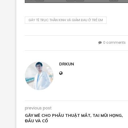
GÂY TÊ TRỤC THẦN KINH VÀ GIẢM ĐAU Ở TRẺ EM
0 comments
DRKUN
previous post
GÂY MÊ CHO PHẪU THUẬT MẮT, TAI MŨI HỌNG,
ĐẦU VÀ CỔ