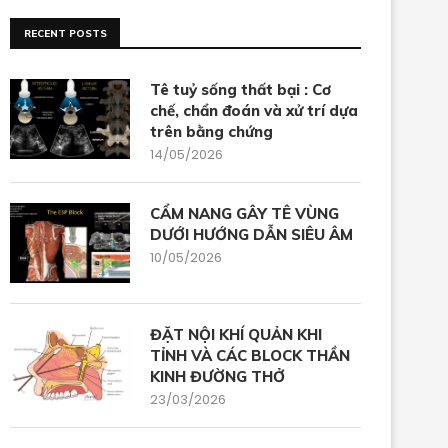
RECENT POSTS
Tê tuỷ sống thất bại : Cơ
chế, chẩn đoán và xử trí dựa
trên bằng chứng
14/05/2026
CẨM NANG GÂY TÊ VÙNG
DƯỚI HƯỚNG DẪN SIÊU ÂM
10/05/2026
ĐẶT NỘI KHÍ QUẢN KHI
TỈNH VÀ CÁC BLOCK THẦN
KINH ĐƯỜNG THỞ
23/03/2026