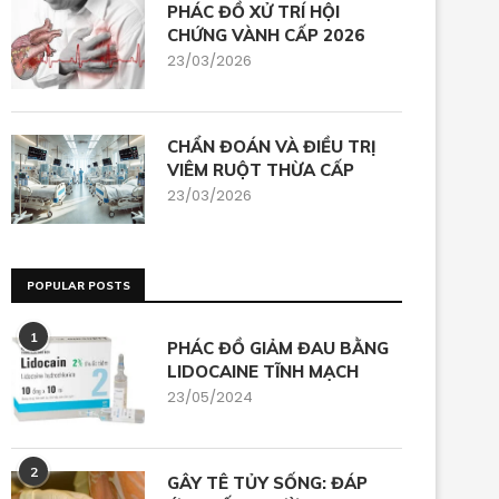
PHÁC ĐỒ XỬ TRÍ HỘI
CHỨNG VÀNH CẤP 2026
23/03/2026
CHẨN ĐOÁN VÀ ĐIỀU TRỊ
VIÊM RUỘT THỪA CẤP
23/03/2026
POPULAR POSTS
1
PHÁC ĐỒ GIẢM ĐAU BẰNG
LIDOCAINE TĨNH MẠCH
23/05/2024
2
GÂY TÊ TỦY SỐNG: ĐÁP