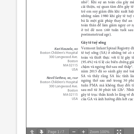
Page
1
/
7
Zoom
100%