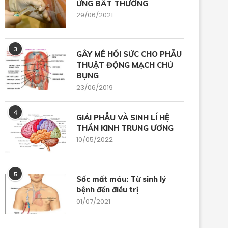
ỨNG BẤT THƯỜNG
29/06/2021
3
GÂY MÊ HỒI SỨC CHO PHẪU
THUẬT ĐỘNG MẠCH CHỦ
BỤNG
23/06/2019
4
GIẢI PHẪU VÀ SINH LÍ HỆ
THẦN KINH TRUNG ƯƠNG
10/05/2022
5
Sốc mất máu: Từ sinh lý
bệnh đến điều trị
01/07/2021