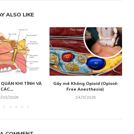
Y ALSO LIKE
 QUẢN KHI TỈNH VÀ
Gây mê Không Opioid (Opioid-
CÁC...
Free Anesthesia)
3/03/2026
24/11/2025
 A COMMENT