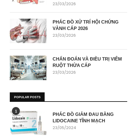
23/03/2026
PHÁC ĐỒ XỬ TRÍ HỘI CHỨNG
VÀNH CẤP 2026
23/03/2026
CHẨN ĐOÁN VÀ ĐIỀU TRỊ VIÊM
RUỘT THỪA CẤP
23/03/2026
POPULAR POSTS
1
PHÁC ĐỒ GIẢM ĐAU BẰNG
LIDOCAINE TĨNH MẠCH
23/05/2024