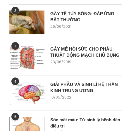
2
GÂY TÊ TỦY SỐNG: ĐÁP ỨNG
BẤT THƯỜNG
29/06/2021
3
GÂY MÊ HỒI SỨC CHO PHẪU
THUẬT ĐỘNG MẠCH CHỦ BỤNG
23/06/2019
4
GIẢI PHẪU VÀ SINH LÍ HỆ THẦN
KINH TRUNG ƯƠNG
10/05/2022
5
Sốc mất máu: Từ sinh lý bệnh đến
điều trị