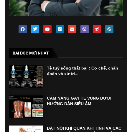
BÀI ĐOC MỚI NHẤT
Tê tuỷ sống thất bại : Cơ chế, chẩn
đoán và xử trí...
CẨM NANG GÂY TÊ VÙNG DƯỚI
HƯỚNG DẪN SIÊU ÂM
ĐẶT NỘI KHÍ QUẢN KHI TỈNH VÀ CÁC