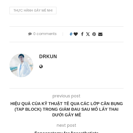
THỰC HÀNH GÂY MÊ NHI
0 comments
0
DRKUN
previous post
HIỆU QUẢ CỦA KỸ THUẬT TÊ QUA CÁC LỚP CÂN BỤNG
(TAP BLOCK) TRONG GIẢM ĐAU SAU MỔ LẤY THAI
DƯỚI GÂY MÊ
next post