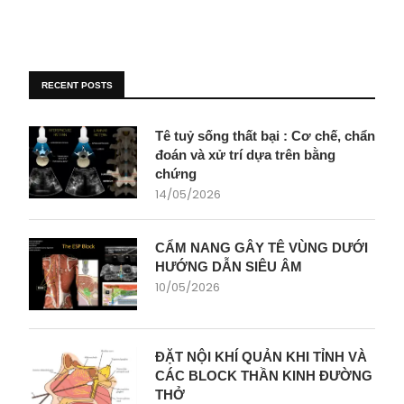
RECENT POSTS
Tê tuỷ sống thất bại : Cơ chế, chẩn
đoán và xử trí dựa trên bằng
chứng
14/05/2026
CẨM NANG GÂY TÊ VÙNG DƯỚI
HƯỚNG DẪN SIÊU ÂM
10/05/2026
ĐẶT NỘI KHÍ QUẢN KHI TỈNH VÀ
CÁC BLOCK THẦN KINH ĐƯỜNG
THỞ