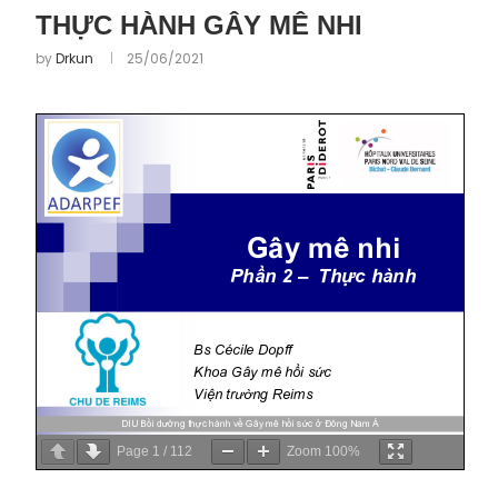
THỰC HÀNH GÂY MÊ NHI
by
Drkun
25/06/2021
Page
1
/
112
Zoom
100%