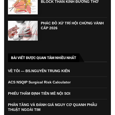
BLOCK THẦN KINH ĐƯỜNG THỞ
PHÁC ĐỒ XỬ TRÍ HỘI CHỨNG VÀNH
CẤP 2026
BÀI VIẾT ĐƯỢC QUAN TÂM NHIỀU NHẤT
VỀ TÔI — BS.NGUYỄN TRUNG KIÊN
ACS NSQIP Surgical Risk Calculator
PHIẾU THẨM ĐỊNH TIỀN MÊ NỘI SOI
PHÂN TẦNG VÀ ĐÁNH GIÁ NGUY CƠ QUANH PHẪU
THUẬT NGOÀI TIM