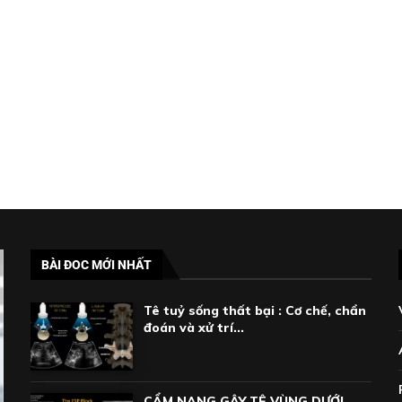
BÀI ĐOC MỚI NHẤT
Tê tuỷ sống thất bại : Cơ chế, chẩn
đoán và xử trí...
CẨM NANG GÂY TÊ VÙNG DƯỚI