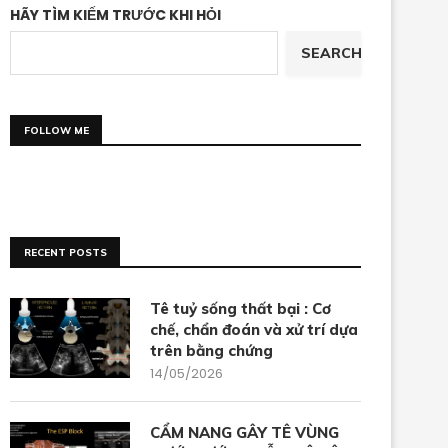
HÃY TÌM KIẾM TRƯỚC KHI HỎI
SEARCH
FOLLOW ME
RECENT POSTS
Tê tuỷ sống thất bại : Cơ
chế, chẩn đoán và xử trí dựa
trên bằng chứng
14/05/2026
CẨM NANG GÂY TÊ VÙNG