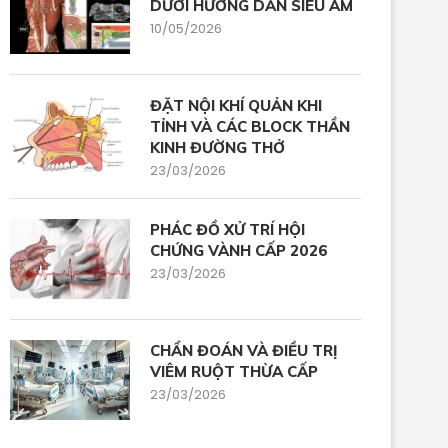
DƯỚI HƯỚNG DẪN SIÊU ÂM
10/05/2026
ĐẶT NỘI KHÍ QUẢN KHI
TỈNH VÀ CÁC BLOCK THẦN
KINH ĐƯỜNG THỞ
23/03/2026
PHÁC ĐỒ XỬ TRÍ HỘI
CHỨNG VÀNH CẤP 2026
23/03/2026
CHẨN ĐOÁN VÀ ĐIỀU TRỊ
VIÊM RUỘT THỪA CẤP
23/03/2026