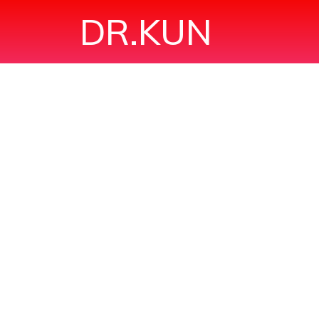
DR.KUN
SƠ SINH"