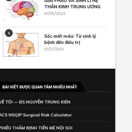
GIẢI PHẪU VÀ SINH LÍ HỆ
THẦN KINH TRUNG ƯƠNG
10/05/2022
5
Sốc mất máu: Từ sinh lý
bệnh đến điều trị
01/07/2021
BÀI VIẾT ĐƯỢC QUAN TÂM NHIỀU NHẤT
VỀ TÔI — BS.NGUYỄN TRUNG KIÊN
ACS NSQIP Surgical Risk Calculator
PHIẾU THẨM ĐỊNH TIỀN MÊ NỘI SOI