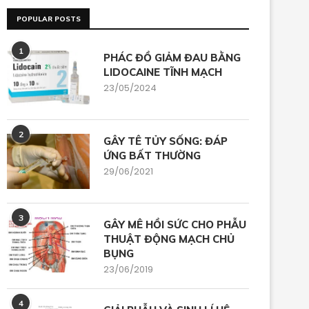
POPULAR POSTS
1
PHÁC ĐỒ GIẢM ĐAU BẰNG
LIDOCAINE TĨNH MẠCH
23/05/2024
2
GÂY TÊ TỦY SỐNG: ĐÁP
ỨNG BẤT THƯỜNG
29/06/2021
3
GÂY MÊ HỒI SỨC CHO PHẪU
THUẬT ĐỘNG MẠCH CHỦ
BỤNG
23/06/2019
4