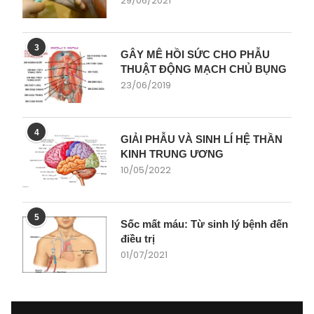
29/06/2021
3
GÂY MÊ HỒI SỨC CHO PHẪU
THUẬT ĐỘNG MẠCH CHỦ BỤNG
23/06/2019
4
GIẢI PHẪU VÀ SINH LÍ HỆ THẦN
KINH TRUNG ƯƠNG
10/05/2022
5
Sốc mất máu: Từ sinh lý bệnh đến
điều trị
01/07/2021