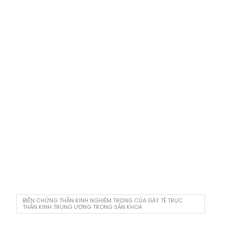
BIẾN CHỨNG THẦN KINH NGHIÊM TRỌNG CỦA GÂY TÊ TRỤC
THẦN KINH TRUNG ƯƠNG TRONG SẢN KHOA