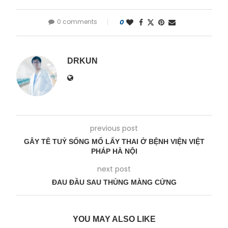
0 comments
0
DRKUN
previous post
GÂY TÊ TUỶ SỐNG MỔ LẤY THAI Ở BỆNH VIỆN VIỆT
PHÁP HÀ NỘI
next post
ĐAU ĐẦU SAU THỦNG MÀNG CỨNG
YOU MAY ALSO LIKE