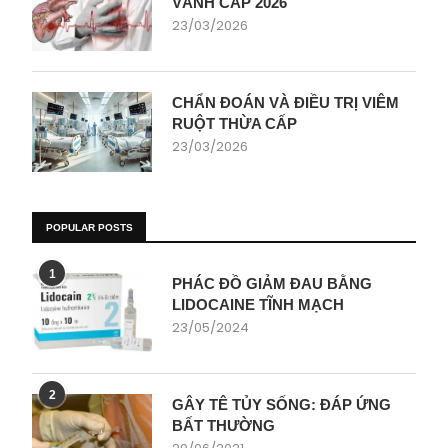
VÀNH CẤP 2026
23/03/2026
CHẨN ĐOÁN VÀ ĐIỀU TRỊ VIÊM
RUỘT THỪA CẤP
23/03/2026
POPULAR POSTS
1
PHÁC ĐỒ GIẢM ĐAU BẰNG
LIDOCAINE TĨNH MẠCH
23/05/2024
2
GÂY TÊ TỦY SỐNG: ĐÁP ỨNG
BẤT THƯỜNG