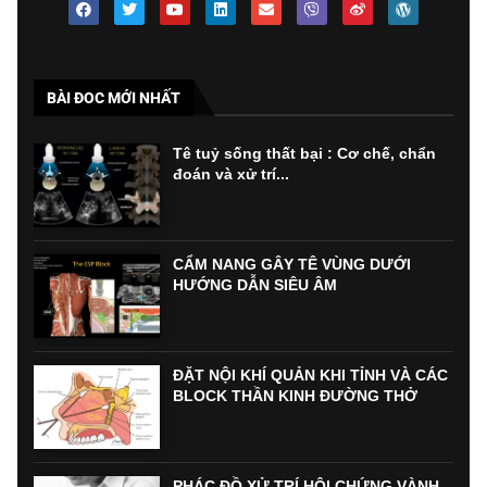
BÀI ĐOC MỚI NHẤT
Tê tuỷ sống thất bại : Cơ chế, chẩn
đoán và xử trí...
CẨM NANG GÂY TÊ VÙNG DƯỚI
HƯỚNG DẪN SIÊU ÂM
ĐẶT NỘI KHÍ QUẢN KHI TỈNH VÀ CÁC
BLOCK THẦN KINH ĐƯỜNG THỞ
PHÁC ĐỒ XỬ TRÍ HỘI CHỨNG VÀNH