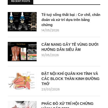
RECENT POSTS
Tê tuỷ sống thất bại : Cơ chế, chẩn
đoán và xử trí dựa trên bằng
chứng
14/05/2026
CẨM NANG GÂY TÊ VÙNG DƯỚI
HƯỚNG DẪN SIÊU ÂM
10/05/2026
ĐẶT NỘI KHÍ QUẢN KHI TỈNH VÀ
CÁC BLOCK THẦN KINH ĐƯỜNG
THỞ
23/03/2026
PHÁC ĐỒ XỬ TRÍ HỘI CHỨNG