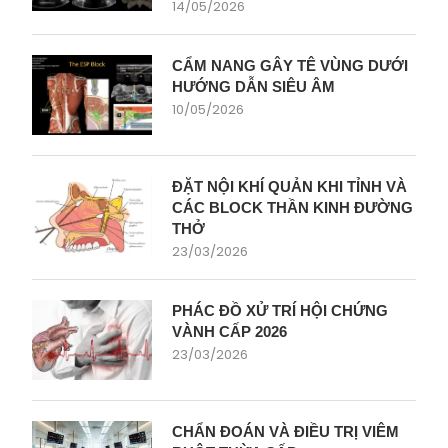
14/05/2026
CẨM NANG GÂY TÊ VÙNG DƯỚI
HƯỚNG DẪN SIÊU ÂM
10/05/2026
ĐẶT NỘI KHÍ QUẢN KHI TỈNH VÀ
CÁC BLOCK THẦN KINH ĐƯỜNG
THỞ
23/03/2026
PHÁC ĐỒ XỬ TRÍ HỘI CHỨNG
VÀNH CẤP 2026
23/03/2026
CHẨN ĐOÁN VÀ ĐIỀU TRỊ VIÊM