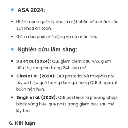
ASA 2024
:
Nhấn mạnh quản lý đau là một phần của chăm sóc
sản khoa an toàn.
Giảm đau phải chủ động và cá nhân hóa.
Nghiên cứu lâm sàng
:
Du et al. (2024):
QLB giảm điểm đau VAS, giảm
tiêu thụ morphin trong 24h sau mổ.
Giral et al. (2024):
QLB posterior và morphin nội
tủy có hiệu quả tương đương, nhưng QLB ít ngứa, ít
buồn nôn hơn.
Singh et al. (2023):
QLB posterior là phương pháp
block vùng hiệu quả nhất trong giảm đau sau mổ
lấy thai.
6. Kết luận