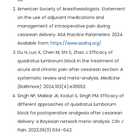
American Society of Anesthesiologists. Statement
on the use of adjuvant medications and
management of intraoperative pain during
cesarean delivery.
ASA Practice Parameters
. 2024.
Available from:
https://www.asahq.org/
Du H, Luo X, Chen M, Shi S, Zhao J. Efficacy of
quadratus lumborum block in the treatment of
acute and chronic pain after cesarean section: A
systematic review and meta-analysis.
Medicine
(Baltimore)
. 2024;103(4):e36652.
Singh NP, Makkar JK, Koduri S, Singh PM. Efficacy of
different approaches of quadratus lumborum
block for postoperative analgesia after cesarean
delivery: a Bayesian network meta-analysis.
Clin J
Pain
. 2023;39(11):634–642.