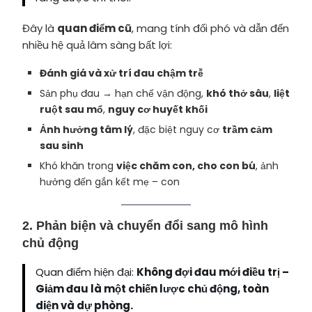
Đây là
quan điểm cũ
, mang tính đối phó và dẫn đến
nhiều hệ quả lâm sàng bất lợi:
Đánh giá và xử trí đau chậm trễ
Sản phụ đau → hạn chế vận động,
khó thở sâu
,
liệt
ruột sau mổ
,
nguy cơ huyết khối
Ảnh hưởng tâm lý
, đặc biệt nguy cơ
trầm cảm
sau sinh
Khó khăn trong
việc chăm con, cho con bú
, ảnh
hưởng đến gắn kết mẹ – con
2. Phản biện và chuyển đổi sang mô hình
chủ động
Quan điểm hiện đại:
Không đợi đau mới điều trị –
Giảm đau là một chiến lược chủ động, toàn
diện và dự phòng.