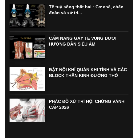
Tê tuỷ sống thất bại : Cơ chế, chẩn
đoán và xử trí...
CẨM NANG GÂY TÊ VÙNG DƯỚI
HƯỚNG DẪN SIÊU ÂM
ĐẶT NỘI KHÍ QUẢN KHI TỈNH VÀ CÁC
BLOCK THẦN KINH ĐƯỜNG THỞ
PHÁC ĐỒ XỬ TRÍ HỘI CHỨNG VÀNH
CẤP 2026