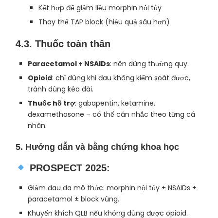
Kết hợp để giảm liều morphin nội tủy
Thay thế TAP block (hiệu quả sâu hơn)
4.3.
Thuốc toàn thân
Paracetamol + NSAIDs
: nên dùng thường quy.
Opioid
: chỉ dùng khi đau không kiểm soát được,
tránh dùng kéo dài.
Thuốc hỗ trợ
: gabapentin, ketamine,
dexamethasone – có thể cân nhắc theo từng cá
nhân.
5. Hướng dẫn và bằng chứng khoa học
PROSPECT 2025
:
Giảm đau đa mô thức: morphin nội tủy + NSAIDs +
paracetamol ± block vùng.
Khuyến khích QLB nếu không dùng được opioid.