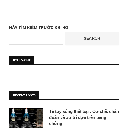
HÃY TÌM KIẾM TRƯỚC KHI HỎI
SEARCH
FOLLOW ME
RECENT POSTS
Tê tuỷ sống thất bại : Cơ chế, chẩn
đoán và xử trí dựa trên bằng
chứng