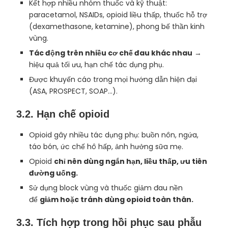
Kết hợp nhiều nhóm thuốc và kỹ thuật:
paracetamol, NSAIDs, opioid liều thấp, thuốc hỗ trợ
(dexamethasone, ketamine), phong bế thần kinh
vùng.
Tác động trên nhiều cơ chế đau khác nhau
→
hiệu quả tối ưu, hạn chế tác dụng phụ.
Được khuyến cáo trong mọi hướng dẫn hiện đại
(ASA, PROSPECT, SOAP…).
3.2.
Hạn chế opioid
Opioid gây nhiều tác dụng phụ: buồn nôn, ngứa,
táo bón, ức chế hô hấp, ảnh hưởng sữa mẹ.
Opioid
chỉ nên dùng ngắn hạn, liều thấp, ưu tiên
đường uống.
Sử dụng block vùng và thuốc giảm đau nền
để
giảm hoặc tránh dùng opioid toàn thân.
3.3.
Tích hợp trong hồi phục sau phẫu