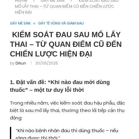
Home
GÂY MÊ SẢN
KIỂM SOÁT ĐAU SAU
MỔ LẤY THAI – TỪ QUAN ĐIỂM CŨ ĐẾN CHIẾN LƯỢC
HIỆN ĐẠI
GÂY MÊ SẢN
GÂY TÊ VÙNG VÀ GIẢM ĐAU
KIỂM SOÁT ĐAU SAU MỔ LẤY
THAI – TỪ QUAN ĐIỂM CŨ ĐẾN
CHIẾN LƯỢC HIỆN ĐẠI
by
Drkun
20/05/2025
1. Đặt vấn đề: “Khi nào đau mới dùng
thuốc” – một tư duy lỗi thời
Trong nhiều năm, việc kiểm soát đau hậu phẫu, đặc
biệt là sau mổ lấy thai, thường theo lối tiếp cận thụ
động:
“Khi nào bệnh nhân đau thì dùng thuốc – nếu
ráng được thì thôi.”