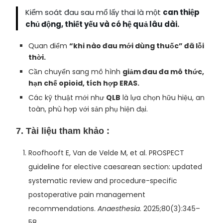
Kiểm soát đau sau mổ lấy thai là một
can thiệp
chủ động, thiết yếu và có hệ quả lâu dài.
Quan điểm
“khi nào đau mới dùng thuốc” đã lỗi
thời.
Cần chuyển sang mô hình
giảm đau đa mô thức,
hạn chế opioid, tích hợp ERAS.
Các kỹ thuật mới như
QLB
là lựa chọn hữu hiệu, an
toàn, phù hợp với sản phụ hiện đại.
7. Tài liệu tham khảo
:
Roofhooft E, Van de Velde M, et al. PROSPECT
guideline for elective caesarean section: updated
systematic review and procedure-specific
postoperative pain management
recommendations.
Anaesthesia
. 2025;80(3):345–
58.