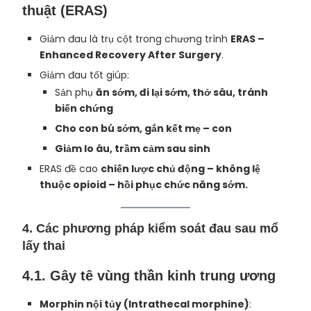
thuật (ERAS)
Giảm đau là trụ cột trong chương trình
ERAS –
Enhanced Recovery After Surgery
.
Giảm đau tốt giúp:
Sản phụ
ăn sớm, đi lại sớm, thở sâu, tránh
biến chứng
Cho con bú sớm, gắn kết mẹ – con
Giảm lo âu, trầm cảm sau sinh
ERAS đề cao
chiến lược chủ động – không lệ
thuộc opioid – hồi phục chức năng sớm.
4. Các phương pháp kiểm soát đau sau mổ
lấy thai
4.1.
Gây tê vùng thần kinh trung ương
Morphin nội tủy (Intrathecal morphine)
: