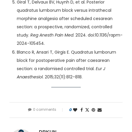
Giral T, Delvaux BV, Huynh D, et al. Posterior
quadratus lumborum block versus intrathecal
morphine analgesia after scheduled cesarean
section: a prospective, randomized, controlled
study.
Reg Anesth Pain Med
. 2024. doi:10.1136/rapm-
2024-105454.
Blanco R, Ansari T, Girgis E. Quadratus lumborum
block for postoperative pain after caesarean
section: a randomised controlled trial.
Eur J
Anaesthesiol
. 2015;32(11):812–818.
0 comments
0