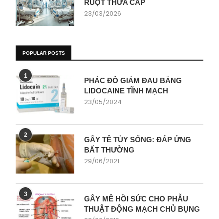
RUỘT THỪA CẤP
23/03/2026
POPULAR POSTS
1
PHÁC ĐỒ GIẢM ĐAU BẰNG
LIDOCAINE TĨNH MẠCH
23/05/2024
2
GÂY TÊ TỦY SỐNG: ĐÁP ỨNG
BẤT THƯỜNG
29/06/2021
3
GÂY MÊ HỒI SỨC CHO PHẪU
THUẬT ĐỘNG MẠCH CHỦ BỤNG