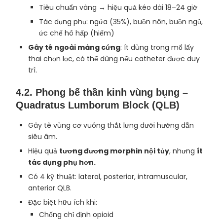
Tiêu chuẩn vàng → hiệu quả kéo dài 18–24 giờ
Tác dụng phụ: ngứa (35%), buồn nôn, buồn ngủ,
ức chế hô hấp (hiếm)
Gây tê ngoài màng cứng
: ít dùng trong mổ lấy
thai chọn lọc, có thể dùng nếu catheter được duy
trì.
4.2.
Phong bế thần kinh vùng bụng –
Quadratus Lumborum Block (QLB)
Gây tê vùng cơ vuông thắt lưng dưới hướng dẫn
siêu âm.
Hiệu quả
tương đương morphin nội tủy
, nhưng
ít
tác dụng phụ hơn.
Có 4 kỹ thuật: lateral, posterior, intramuscular,
anterior QLB.
Đặc biệt hữu ích khi:
Chống chỉ định opioid