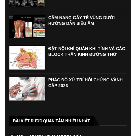
CẨM NANG GÂY TÊ VÙNG DƯỚI
HƯỚNG DẪN SIÊU ÂM
ĐẶT NỘI KHÍ QUẢN KHI TỈNH VÀ CÁC
BLOCK THẦN KINH ĐƯỜNG THỞ
PHÁC ĐỒ XỬ TRÍ HỘI CHỨNG VÀNH
CẤP 2026
BÀI VIẾT ĐƯỢC QUAN TÂM NHIỀU NHẤT