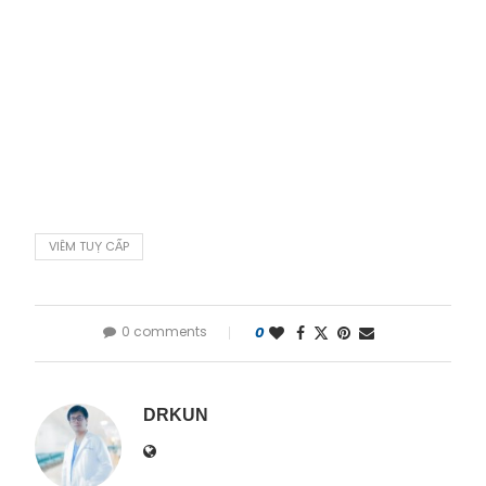
VIÊM TUỴ CẤP
0 comments
0
DRKUN