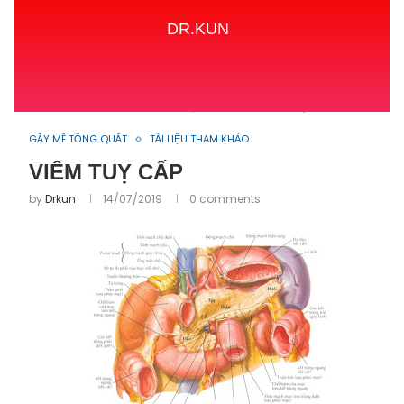
DR.KUN
Home
GÂY MÊ TỔNG QUÁT
VIÊM TUỴ CẤP
GÂY MÊ TỔNG QUÁT
TÀI LIỆU THAM KHẢO
VIÊM TUỴ CẤP
by
Drkun
14/07/2019
0 comments