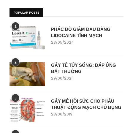
POPULAR POSTS
1
PHÁC ĐỒ GIẢM ĐAU BẰNG
LIDOCAINE TĨNH MẠCH
23/05/2024
2
GÂY TÊ TỦY SỐNG: ĐÁP ỨNG
BẤT THƯỜNG
29/06/2021
3
GÂY MÊ HỒI SỨC CHO PHẪU
THUẬT ĐỘNG MẠCH CHỦ BỤNG
23/06/2019