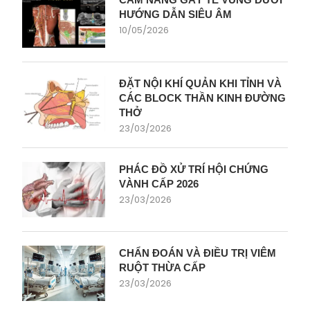
HƯỚNG DẪN SIÊU ÂM
10/05/2026
ĐẶT NỘI KHÍ QUẢN KHI TỈNH VÀ
CÁC BLOCK THẦN KINH ĐƯỜNG
THỞ
23/03/2026
PHÁC ĐỒ XỬ TRÍ HỘI CHỨNG
VÀNH CẤP 2026
23/03/2026
CHẨN ĐOÁN VÀ ĐIỀU TRỊ VIÊM
RUỘT THỪA CẤP
23/03/2026