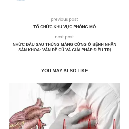
previous post
TỔ CHỨC KHU VỰC PHÒNG MỔ
next post
NHỨC ĐẦU SAU THỦNG MÀNG CỨNG Ở BỆNH NHÂN
SẢN KHOA: VẤN ĐỀ CŨ VÀ GIẢI PHÁP ĐIỀU TRỊ
YOU MAY ALSO LIKE