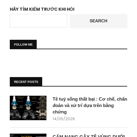
HÃY TÌM KIẾM TRƯỚC KHI HỎI
SEARCH
FOLLOW ME
RECENT POSTS
Tê tuỷ sống thất bại : Cơ chế, chẩn
đoán và xử trí dựa trên bằng
chứng
14/05/2026
CẨM NANG GÂY TÊ VÙNG DƯỚI