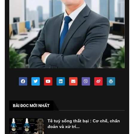
BÀI ĐOC MỚI NHẤT
Tê tuỷ sống thất bại : Cơ chế, chẩn
đoán và xử trí...