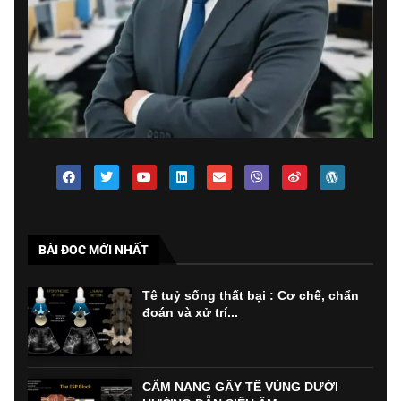
BÀI ĐOC MỚI NHẤT
Tê tuỷ sống thất bại : Cơ chế, chẩn
đoán và xử trí...
CẨM NANG GÂY TÊ VÙNG DƯỚI