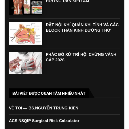
HƯỚNG DẪN SIÊU ÂM
ĐẶT NỘI KHÍ QUẢN KHI TỈNH VÀ CÁC
BLOCK THẦN KINH ĐƯỜNG THỞ
PHÁC ĐỒ XỬ TRÍ HỘI CHỨNG VÀNH
CẤP 2026
BÀI VIẾT ĐƯỢC QUAN TÂM NHIỀU NHẤT
VỀ TÔI — BS.NGUYỄN TRUNG KIÊN
ACS NSQIP Surgical Risk Calculator