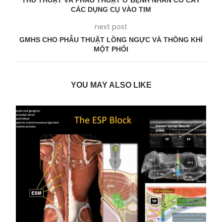
THỦ THUẬT VÀ PHẪU THUẬT Ở BỆNH NHÂN CÓ CẤY
CÁC DỤNG CỤ VÀO TIM
next post
GMHS CHO PHẪU THUẬT LỒNG NGỰC VÀ THÔNG KHÍ
MỘT PHỔI
YOU MAY ALSO LIKE