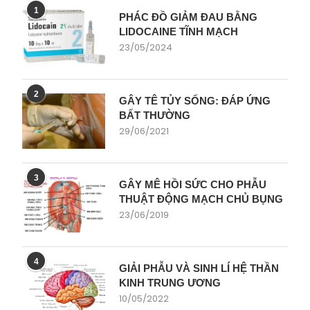
1
PHÁC ĐỒ GIẢM ĐAU BẰNG
LIDOCAINE TĨNH MẠCH
23/05/2024
2
GÂY TÊ TỦY SỐNG: ĐÁP ỨNG
BẤT THƯỜNG
29/06/2021
3
GÂY MÊ HỒI SỨC CHO PHẪU
THUẬT ĐỘNG MẠCH CHỦ BỤNG
23/06/2019
4
GIẢI PHẪU VÀ SINH LÍ HỆ THẦN
KINH TRUNG ƯƠNG
10/05/2022