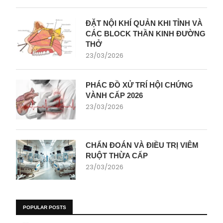
ĐẶT NỘI KHÍ QUẢN KHI TỈNH VÀ
CÁC BLOCK THẦN KINH ĐƯỜNG
THỞ
23/03/2026
PHÁC ĐỒ XỬ TRÍ HỘI CHỨNG
VÀNH CẤP 2026
23/03/2026
CHẨN ĐOÁN VÀ ĐIỀU TRỊ VIÊM
RUỘT THỪA CẤP
23/03/2026
POPULAR POSTS