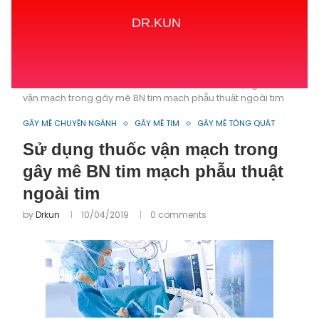
DR.KUN
Home
GÂY MÊ CHUYÊN NGÀNH
Sử dụng thuốc
vận mạch trong gây mê BN tim mạch phẫu thuật ngoài tim
GÂY MÊ CHUYÊN NGÀNH
GÂY MÊ TIM
GÂY MÊ TỔNG QUÁT
Sử dụng thuốc vận mạch trong
gây mê BN tim mạch phẫu thuật
ngoài tim
by
Drkun
10/04/2019
0 comments