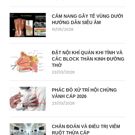
CẨM NANG GÂY TÊ VÙNG DƯỚI
HƯỚNG DẪN SIÊU ÂM
10/05/2026
ĐẶT NỘI KHÍ QUẢN KHI TỈNH VÀ
CÁC BLOCK THẦN KINH ĐƯỜNG
THỞ
23/03/2026
PHÁC ĐỒ XỬ TRÍ HỘI CHỨNG
VÀNH CẤP 2026
23/03/2026
CHẨN ĐOÁN VÀ ĐIỀU TRỊ VIÊM
RUỘT THỪA CẤP