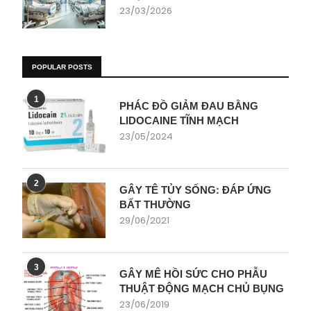
23/03/2026
POPULAR POSTS
1
PHÁC ĐỒ GIẢM ĐAU BẰNG
LIDOCAINE TĨNH MẠCH
23/05/2024
2
GÂY TÊ TỦY SỐNG: ĐÁP ỨNG
BẤT THƯỜNG
29/06/2021
3
GÂY MÊ HỒI SỨC CHO PHẪU
THUẬT ĐỘNG MẠCH CHỦ BỤNG
23/06/2019