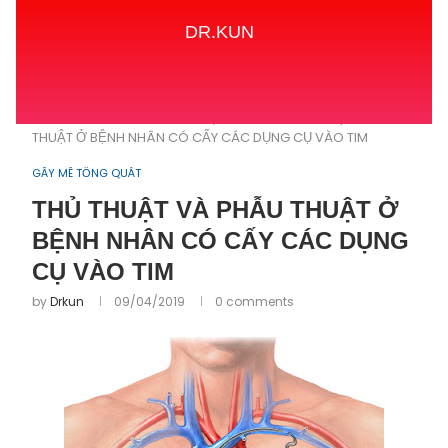
DR.KUN
Home
GÂY MÊ TỔNG QUÁT
THỦ THUẬT VÀ PHẪU
THUẬT Ở BỆNH NHÂN CÓ CẤY CÁC DỤNG CỤ VÀO TIM
GÂY MÊ TỔNG QUÁT
THỦ THUẬT VÀ PHẪU THUẬT Ở
BỆNH NHÂN CÓ CẤY CÁC DỤNG
CỤ VÀO TIM
by
Drkun
09/04/2019
0 comments