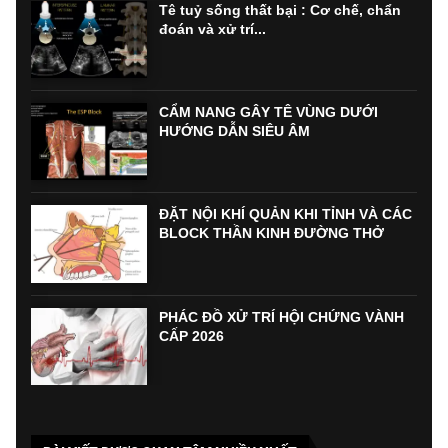
Tê tuỷ sống thất bại : Cơ chế, chẩn
đoán và xử trí...
CẨM NANG GÂY TÊ VÙNG DƯỚI
HƯỚNG DẪN SIÊU ÂM
ĐẶT NỘI KHÍ QUẢN KHI TỈNH VÀ CÁC
BLOCK THẦN KINH ĐƯỜNG THỞ
PHÁC ĐỒ XỬ TRÍ HỘI CHỨNG VÀNH
CẤP 2026