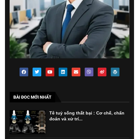
BÀI ĐOC MỚI NHẤT
Tê tuỷ sống thất bại : Cơ chế, chẩn
đoán và xử trí...