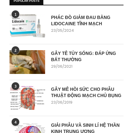
POPULAR POSTS
1
PHÁC ĐỒ GIẢM ĐAU BẰNG
LIDOCAINE TĨNH MẠCH
23/05/2024
2
GÂY TÊ TỦY SỐNG: ĐÁP ỨNG
BẤT THƯỜNG
29/06/2021
3
GÂY MÊ HỒI SỨC CHO PHẪU
THUẬT ĐỘNG MẠCH CHỦ BỤNG
23/06/2019
4
GIẢI PHẪU VÀ SINH LÍ HỆ THẦN
KINH TRUNG ƯƠNG