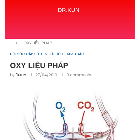
DR.KUN
Home
TÀI LIỆU THAM KHẢO
HỒI SỨC CẤP CỨU
OXY LIỆU PHÁP
HỒI SỨC CẤP CỨU
TÀI LIỆU THAM KHẢO
OXY LIỆU PHÁP
by
Drkun
27/04/2019
0 comments