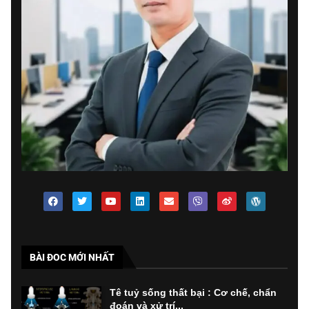
BÀI ĐOC MỚI NHẤT
Tê tuỷ sống thất bại : Cơ chế, chẩn
đoán và xử trí...