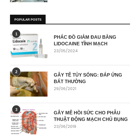
POPULAR POSTS
1
PHÁC ĐỒ GIẢM ĐAU BẰNG
LIDOCAINE TĨNH MẠCH
23/05/2024
2
GÂY TÊ TỦY SỐNG: ĐÁP ỨNG
BẤT THƯỜNG
29/06/2021
3
GÂY MÊ HỒI SỨC CHO PHẪU
THUẬT ĐỘNG MẠCH CHỦ BỤNG
23/06/2019