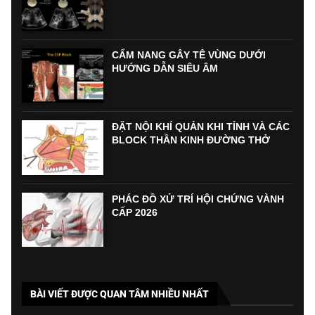
CẨM NANG GÂY TÊ VÙNG DƯỚI
HƯỚNG DẪN SIÊU ÂM
ĐẶT NỘI KHÍ QUẢN KHI TỈNH VÀ CÁC
BLOCK THẦN KINH ĐƯỜNG THỞ
PHÁC ĐỒ XỬ TRÍ HỘI CHỨNG VÀNH
CẤP 2026
BÀI VIẾT ĐƯỢC QUAN TÂM NHIỀU NHẤT