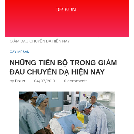
DR.KUN
Home
GÂY MÊ SẢN
NHỮNG TIẾN BỘ TRONG
GIẢM ĐAU CHUYỂN DẠ HIỆN NAY
GÂY MÊ SẢN
NHỮNG TIẾN BỘ TRONG GIẢM
ĐAU CHUYỂN DẠ HIỆN NAY
by
Drkun
04/07/2019
0 comments