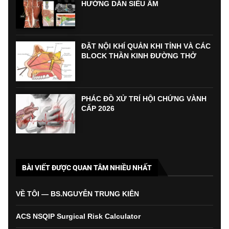
HƯỚNG DẪN SIÊU ÂM
ĐẶT NỘI KHÍ QUẢN KHI TỈNH VÀ CÁC
BLOCK THẦN KINH ĐƯỜNG THỞ
PHÁC ĐỒ XỬ TRÍ HỘI CHỨNG VÀNH
CẤP 2026
BÀI VIẾT ĐƯỢC QUAN TÂM NHIỀU NHẤT
VỀ TÔI — BS.NGUYỄN TRUNG KIÊN
ACS NSQIP Surgical Risk Calculator