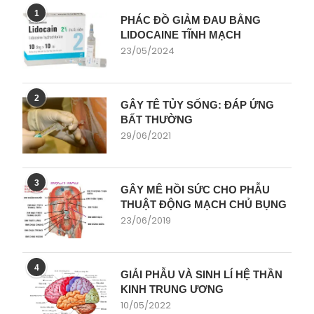
1
PHÁC ĐỒ GIẢM ĐAU BẰNG
LIDOCAINE TĨNH MẠCH
23/05/2024
2
GÂY TÊ TỦY SỐNG: ĐÁP ỨNG
BẤT THƯỜNG
29/06/2021
3
GÂY MÊ HỒI SỨC CHO PHẪU
THUẬT ĐỘNG MẠCH CHỦ BỤNG
23/06/2019
4
GIẢI PHẪU VÀ SINH LÍ HỆ THẦN
KINH TRUNG ƯƠNG
10/05/2022