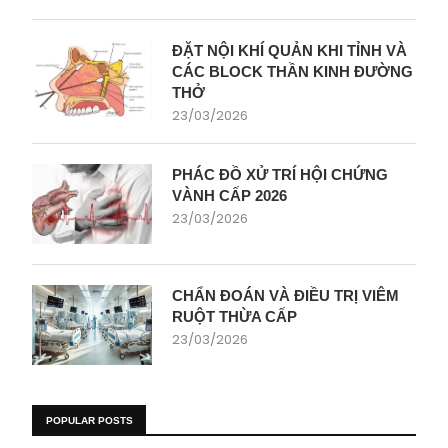
ĐẶT NỘI KHÍ QUẢN KHI TỈNH VÀ
CÁC BLOCK THẦN KINH ĐƯỜNG
THỞ
23/03/2026
PHÁC ĐỒ XỬ TRÍ HỘI CHỨNG
VÀNH CẤP 2026
23/03/2026
CHẨN ĐOÁN VÀ ĐIỀU TRỊ VIÊM
RUỘT THỪA CẤP
23/03/2026
POPULAR POSTS