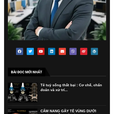
BÀI ĐOC MỚI NHẤT
Tê tuỷ sống thất bại : Cơ chế, chẩn
đoán và xử trí...
CẨM NANG GÂY TÊ VÙNG DƯỚI