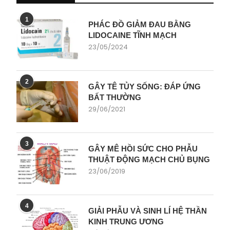
1
PHÁC ĐỒ GIẢM ĐAU BẰNG
LIDOCAINE TĨNH MẠCH
23/05/2024
2
GÂY TÊ TỦY SỐNG: ĐÁP ỨNG
BẤT THƯỜNG
29/06/2021
3
GÂY MÊ HỒI SỨC CHO PHẪU
THUẬT ĐỘNG MẠCH CHỦ BỤNG
23/06/2019
4
GIẢI PHẪU VÀ SINH LÍ HỆ THẦN
KINH TRUNG ƯƠNG