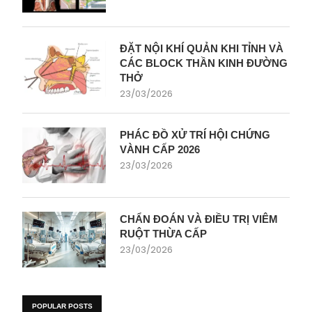
ĐẶT NỘI KHÍ QUẢN KHI TỈNH VÀ
CÁC BLOCK THẦN KINH ĐƯỜNG
THỞ
23/03/2026
PHÁC ĐỒ XỬ TRÍ HỘI CHỨNG
VÀNH CẤP 2026
23/03/2026
CHẨN ĐOÁN VÀ ĐIỀU TRỊ VIÊM
RUỘT THỪA CẤP
23/03/2026
POPULAR POSTS