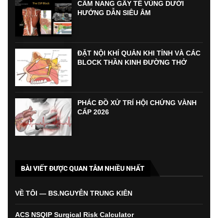
CẨM NANG GÂY TÊ VÙNG DƯỚI
HƯỚNG DẪN SIÊU ÂM
ĐẶT NỘI KHÍ QUẢN KHI TỈNH VÀ CÁC
BLOCK THẦN KINH ĐƯỜNG THỞ
PHÁC ĐỒ XỬ TRÍ HỘI CHỨNG VÀNH
CẤP 2026
BÀI VIẾT ĐƯỢC QUAN TÂM NHIỀU NHẤT
VỀ TÔI — BS.NGUYỄN TRUNG KIÊN
ACS NSQIP Surgical Risk Calculator