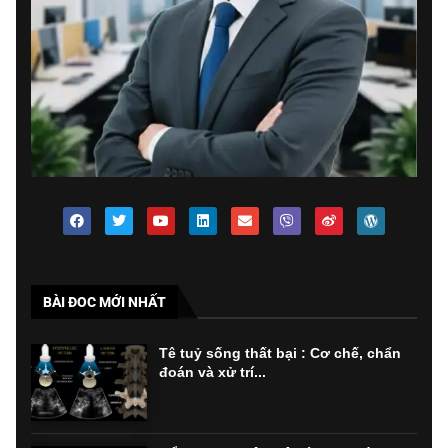
BÀI ĐOC MỚI NHẤT
Tê tuỷ sống thất bại : Cơ chế, chẩn
đoán và xử trí...