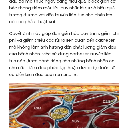
đau đa mô thức ngày càng hiệu quả, block gian cơ
bậc thang tiêm một liều duy nhất là đủ và hiệu quả
tương đương với việc truyền liên tục cho phần lớn
các ca phẫu thuật vai.
Quyết định này giúp đơn giản hóa quy trình, giảm chi
phí và giảm thiểu các rủi ro liên quan đến catheter
mà không làm ảnh hưởng đến chất lượng giảm đau
của bệnh nhân. Việc sử dụng catheter truyền liên
tục nên được dành riêng cho những bệnh nhân có
nhu cầu giảm đau phức tạp hoặc được dự đoán sẽ
có diễn biến đau sau mổ nặng nề.