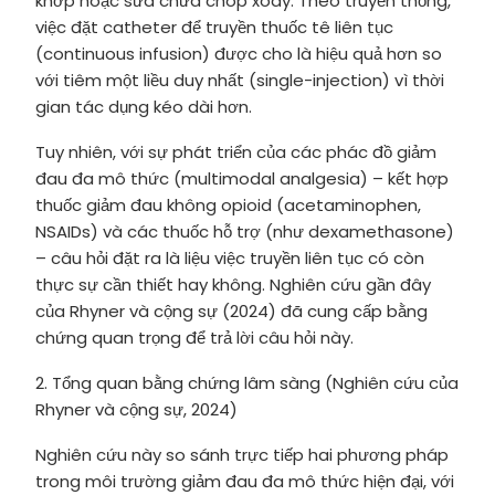
khớp hoặc sửa chữa chóp xoay. Theo truyền thống,
việc đặt catheter để truyền thuốc tê liên tục
(continuous infusion) được cho là hiệu quả hơn so
với tiêm một liều duy nhất (single-injection) vì thời
gian tác dụng kéo dài hơn.
Tuy nhiên, với sự phát triển của các phác đồ giảm
đau đa mô thức (multimodal analgesia) – kết hợp
thuốc giảm đau không opioid (acetaminophen,
NSAIDs) và các thuốc hỗ trợ (như dexamethasone)
– câu hỏi đặt ra là liệu việc truyền liên tục có còn
thực sự cần thiết hay không. Nghiên cứu gần đây
của Rhyner và cộng sự (2024) đã cung cấp bằng
chứng quan trọng để trả lời câu hỏi này.
2. Tổng quan bằng chứng lâm sàng (Nghiên cứu của
Rhyner và cộng sự, 2024)
Nghiên cứu này so sánh trực tiếp hai phương pháp
trong môi trường giảm đau đa mô thức hiện đại, với