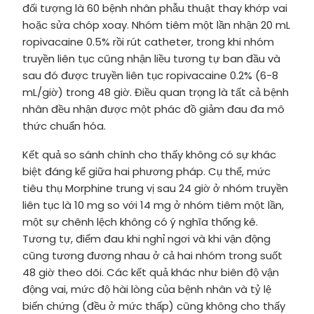
đối tượng là 60 bệnh nhân phẫu thuật thay khớp vai
hoặc sửa chóp xoay. Nhóm tiêm một lần nhận 20 mL
ropivacaine 0.5% rồi rút catheter, trong khi nhóm
truyền liên tục cũng nhận liều tương tự ban đầu và
sau đó được truyền liên tục ropivacaine 0.2% (6-8
mL/giờ) trong 48 giờ. Điều quan trọng là tất cả bệnh
nhân đều nhận được một phác đồ giảm đau đa mô
thức chuẩn hóa.
Kết quả so sánh chính cho thấy không có sự khác
biệt đáng kể giữa hai phương pháp. Cụ thể, mức
tiêu thụ Morphine trung vị sau 24 giờ ở nhóm truyền
liên tục là 10 mg so với 14 mg ở nhóm tiêm một lần,
một sự chênh lệch không có ý nghĩa thống kê.
Tương tự, điểm đau khi nghỉ ngơi và khi vận động
cũng tương đương nhau ở cả hai nhóm trong suốt
48 giờ theo dõi. Các kết quả khác như biên độ vận
động vai, mức độ hài lòng của bệnh nhân và tỷ lệ
biến chứng (đều ở mức thấp) cũng không cho thấy