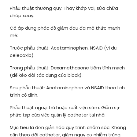
Phẫu thuật thường quy: Thay khớp vai, sửa chữa
chóp xoay.
Có áp dụng phác đồ giảm đau đa mô thức mạnh
mẽ:
Trước phẫu thuật: Acetaminophen, NSAID (ví dụ:
celecoxib).
Trong phẫu thuật: Dexamethasone tiêm tĩnh mạch
(để kéo dài tác dụng của block).
Sau phẫu thuật: Acetaminophen và NSAID theo lịch
trình cố định.
Phẫu thuật ngoại trú hoặc xuất viện sớm: Giảm sự
phức tạp của việc quản lý catheter tại nhà.
Mục tiêu là đơn giản hóa quy trình chăm sóc: Không
cần theo dõi catheter, giảm nguy cơ nhiễm trùng