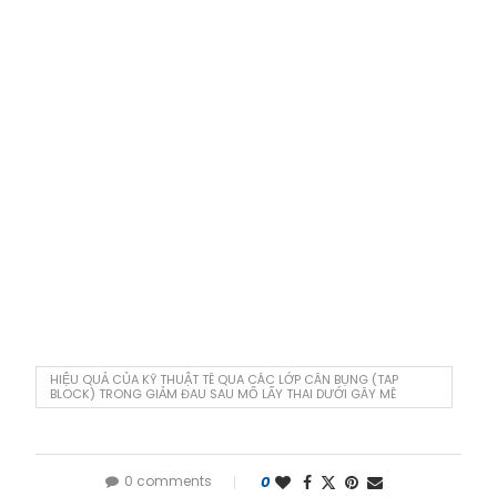
HIỆU QUẢ CỦA KỸ THUẬT TÊ QUA CÁC LỚP CÂN BỤNG (TAP
BLOCK) TRONG GIẢM ĐAU SAU MỔ LẤY THAI DƯỚI GÂY MÊ
0 comments
0