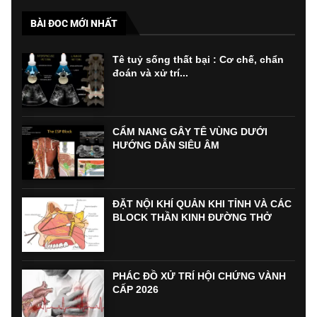
BÀI ĐOC MỚI NHẤT
Tê tuỷ sống thất bại : Cơ chế, chẩn
đoán và xử trí...
CẨM NANG GÂY TÊ VÙNG DƯỚI
HƯỚNG DẪN SIÊU ÂM
ĐẶT NỘI KHÍ QUẢN KHI TỈNH VÀ CÁC
BLOCK THẦN KINH ĐƯỜNG THỞ
PHÁC ĐỒ XỬ TRÍ HỘI CHỨNG VÀNH
CẤP 2026