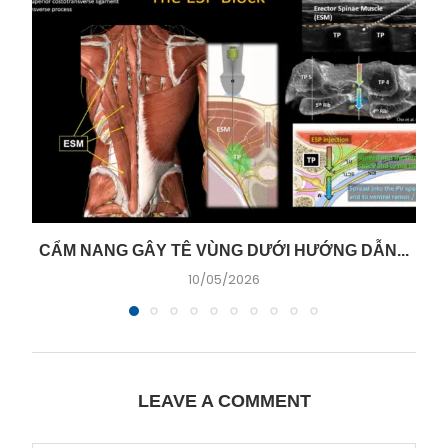
CẨM NANG GÂY TÊ VÙNG DƯỚI HƯỚNG DẪN...
10/05/2026
LEAVE A COMMENT