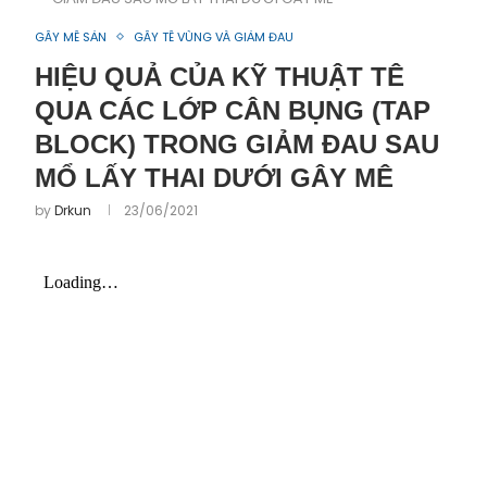
GÂY MÊ SẢN
GÂY TÊ VÙNG VÀ GIẢM ĐAU
HIỆU QUẢ CỦA KỸ THUẬT TÊ
QUA CÁC LỚP CÂN BỤNG (TAP
BLOCK) TRONG GIẢM ĐAU SAU
MỔ LẤY THAI DƯỚI GÂY MÊ
by
Drkun
23/06/2021