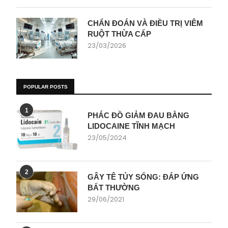
CHẨN ĐOÁN VÀ ĐIỀU TRỊ VIÊM
RUỘT THỪA CẤP
23/03/2026
POPULAR POSTS
1
PHÁC ĐỒ GIẢM ĐAU BẰNG
LIDOCAINE TĨNH MẠCH
23/05/2024
2
GÂY TÊ TỦY SỐNG: ĐÁP ỨNG
BẤT THƯỜNG
29/06/2021