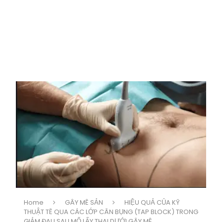
Home
GÂY MÊ SẢN
HIỆU QUẢ CỦA KỸ
THUẬT TÊ QUA CÁC LỚP CÂN BỤNG (TAP BLOCK) TRONG
GIẢM ĐAU SAU MỔ LẤY THAI DƯỚI GÂY MÊ