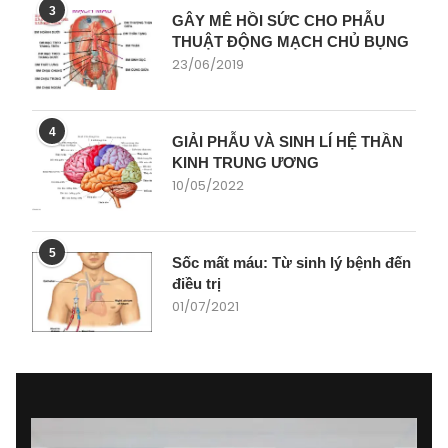
3
GÂY MÊ HỒI SỨC CHO PHẪU
THUẬT ĐỘNG MẠCH CHỦ BỤNG
23/06/2019
4
GIẢI PHẪU VÀ SINH LÍ HỆ THẦN
KINH TRUNG ƯƠNG
10/05/2022
5
Sốc mất máu: Từ sinh lý bệnh đến
điều trị
01/07/2021