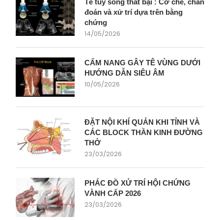
Tê tuỷ sống thất bại : Cơ chế, chẩn
đoán và xử trí dựa trên bằng
chứng
14/05/2026
CẨM NANG GÂY TÊ VÙNG DƯỚI
HƯỚNG DẪN SIÊU ÂM
10/05/2026
ĐẶT NỘI KHÍ QUẢN KHI TỈNH VÀ
CÁC BLOCK THẦN KINH ĐƯỜNG
THỞ
23/03/2026
PHÁC ĐỒ XỬ TRÍ HỘI CHỨNG
VÀNH CẤP 2026
23/03/2026