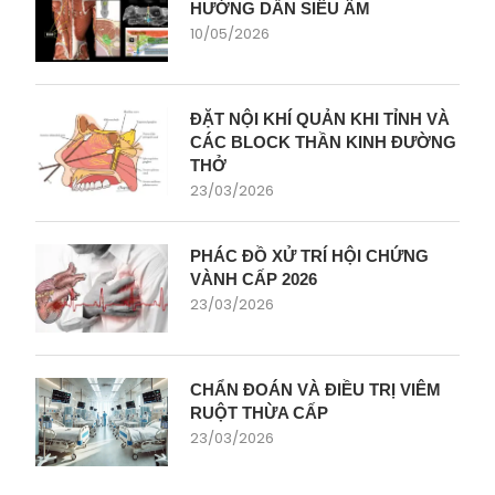
HƯỚNG DẪN SIÊU ÂM
10/05/2026
ĐẶT NỘI KHÍ QUẢN KHI TỈNH VÀ
CÁC BLOCK THẦN KINH ĐƯỜNG
THỞ
23/03/2026
PHÁC ĐỒ XỬ TRÍ HỘI CHỨNG
VÀNH CẤP 2026
23/03/2026
CHẨN ĐOÁN VÀ ĐIỀU TRỊ VIÊM
RUỘT THỪA CẤP
23/03/2026