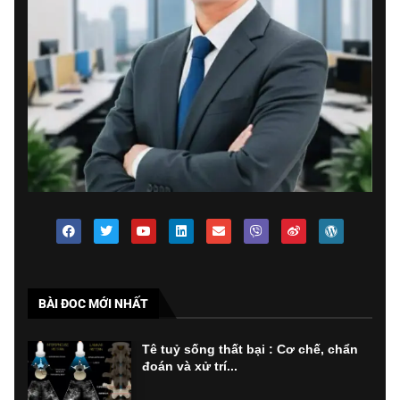
BÀI ĐOC MỚI NHẤT
Tê tuỷ sống thất bại : Cơ chế, chẩn
đoán và xử trí...