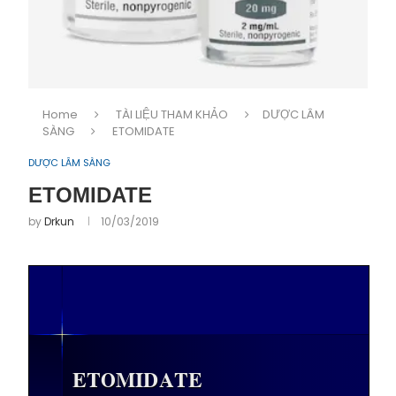
Home
TÀI LIỆU THAM KHẢO
DƯỢC LÂM
SÀNG
ETOMIDATE
DƯỢC LÂM SÀNG
ETOMIDATE
by
Drkun
10/03/2019