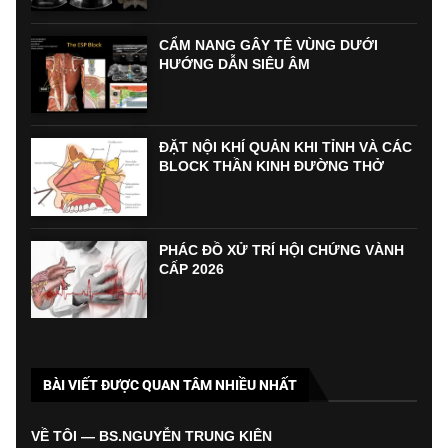
CẨM NANG GÂY TÊ VÙNG DƯỚI
HƯỚNG DẪN SIÊU ÂM
ĐẶT NỘI KHÍ QUẢN KHI TỈNH VÀ CÁC
BLOCK THẦN KINH ĐƯỜNG THỞ
PHÁC ĐỒ XỬ TRÍ HỘI CHỨNG VÀNH
CẤP 2026
BÀI VIẾT ĐƯỢC QUAN TÂM NHIỀU NHẤT
VỀ TÔI — BS.NGUYỄN TRUNG KIÊN