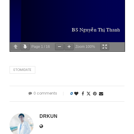
Page
1
/
16
Zoom
100%
ETOMIDATE
0 comments
0
DRKUN