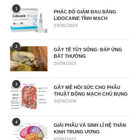
1
PHÁC ĐỒ GIẢM ĐAU BẰNG
LIDOCAINE TĨNH MẠCH
23/05/2024
2
GÂY TÊ TỦY SỐNG: ĐÁP ỨNG
BẤT THƯỜNG
29/06/2021
3
GÂY MÊ HỒI SỨC CHO PHẪU
THUẬT ĐỘNG MẠCH CHỦ BỤNG
23/06/2019
4
GIẢI PHẪU VÀ SINH LÍ HỆ THẦN
KINH TRUNG ƯƠNG
10/05/2022