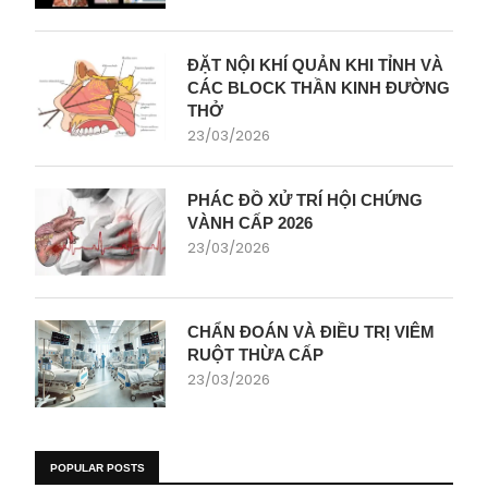
ĐẶT NỘI KHÍ QUẢN KHI TỈNH VÀ
CÁC BLOCK THẦN KINH ĐƯỜNG
THỞ
23/03/2026
PHÁC ĐỒ XỬ TRÍ HỘI CHỨNG
VÀNH CẤP 2026
23/03/2026
CHẨN ĐOÁN VÀ ĐIỀU TRỊ VIÊM
RUỘT THỪA CẤP
23/03/2026
POPULAR POSTS