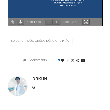
Page
1
/
75
Zoom
100%
SỬ DỤNG THUỐC CHỐNG ĐÔNG CHU PHẪU
0 comments
0
DRKUN