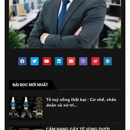
BÀI ĐOC MỚI NHẤT
Tê tuỷ sống thất bại : Cơ chế, chẩn
đoán và xử trí...
CẨM NANG GÂY TÊ VÙNG DƯỚI