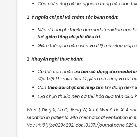
Các phản ứng bất lợi nghiêm trọng cần can thi

Ý nghĩa chi phí và chăm sóc bệnh nhân
:
Mặc dù chi phí thuốc dexmedetomidine cao hơ
thể
giảm tổng chi phí điều trị
.
Giảm thời gian nằm viện và tỉ lệ mê sảng giúp c

Khuyến nghị thực hành
:
Có thể cân nhắc
ưu tiên sử dụng dexmedeto
đặc biệt khi mục tiêu là giảm mê sảng và rút ngắ
Cần
theo dõi chặt chẽ nhịp tim
khi dùng dexme
Lựa chọn thuốc nên cá thể hóa dựa trên điều ki
Wen J, Ding X, Liu C, Jiang W, Xu Y, Wei X, Liu X. 
sedation in patients with mechanical ventilation in
Nov 14;18(11):e0294292. doi: 10.1371/journal.pone.0294