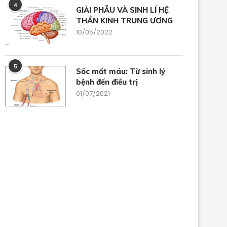
4
GIẢI PHẪU VÀ SINH LÍ HỆ
THẦN KINH TRUNG ƯƠNG
10/05/2022
5
Sốc mất máu: Từ sinh lý
bệnh đến điều trị
CODE STEMI SUPPORT
SỬ DỤNG THUỐC GIẢM Đ
01/07/2021
TRONG BỤNG NGOẠI...
09/12/2025
05/11/2025