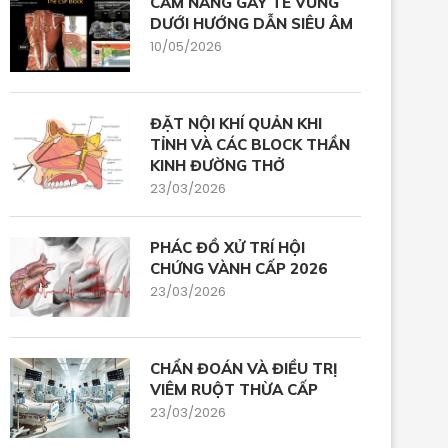
CẨM NANG GÂY TÊ VÙNG
DƯỚI HƯỚNG DẪN SIÊU ÂM
10/05/2026
ĐẶT NỘI KHÍ QUẢN KHI
TỈNH VÀ CÁC BLOCK THẦN
KINH ĐƯỜNG THỞ
23/03/2026
PHÁC ĐỒ XỬ TRÍ HỘI
CHỨNG VÀNH CẤP 2026
23/03/2026
CHẨN ĐOÁN VÀ ĐIỀU TRỊ
VIÊM RUỘT THỪA CẤP
23/03/2026