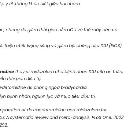
ệp y tế không khác biệt giữa hai nhóm.
n, nhưng do giảm thời gian nằm ICU và thở máy nên có
ải thiện chất lượng sống và giảm hội chứng hậu ICU (PICS).
midine
thay vì midazolam cho bệnh nhân ICU cần an thần,
n thời gian điều trị.
detomidine để phòng ngừa bradycardia.
ện bệnh nhân, nguồn lực và mục tiêu điều trị.
A comparation of dexmedetomidine and midazolam for
 ICU: A systematic review and meta-analysis. PLoS One. 2023
292.