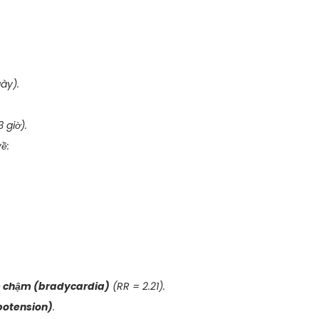
ày).
 giờ).
ề:
m chậm (bradycardia)
(RR = 2.21).
potension)
.