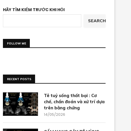
HÃY TÌM KIẾM TRƯỚC KHI HỎI
SEARCH
FOLLOW ME
RECENT POSTS
Tê tuỷ sống thất bại : Cơ
chế, chẩn đoán và xử trí dựa
trên bằng chứng
14/05/2026