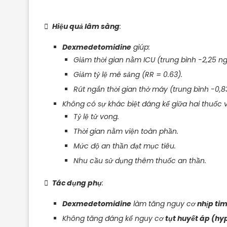

Hiệu quả lâm sàng
:
Dexmedetomidine
giúp:
Giảm thời gian nằm ICU (trung bình -2,25 ng
Giảm tỷ lệ mê sảng (RR = 0.63).
Rút ngắn thời gian thở máy (trung bình -0,83
Không có sự khác biệt đáng kể giữa hai thuốc v
Tỷ lệ tử vong.
Thời gian nằm viện toàn phần.
Mức độ an thần đạt mục tiêu.
Nhu cầu sử dụng thêm thuốc an thần.

Tác dụng phụ
:
Dexmedetomidine
làm tăng nguy cơ
nhịp ti
Không tăng đáng kể nguy cơ
tụt huyết áp (hy