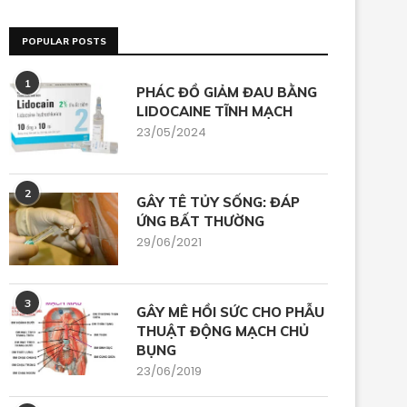
POPULAR POSTS
1
PHÁC ĐỒ GIẢM ĐAU BẰNG
LIDOCAINE TĨNH MẠCH
23/05/2024
2
GÂY TÊ TỦY SỐNG: ĐÁP
ỨNG BẤT THƯỜNG
29/06/2021
3
GÂY MÊ HỒI SỨC CHO PHẪU
THUẬT ĐỘNG MẠCH CHỦ
BỤNG
23/06/2019