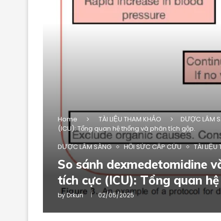
Home
TÀI LIỆU THAM KHẢO
DƯỢC LÂM 
(ICU): Tổng quan hệ thống và phân tích gộp.
DƯỢC LÂM SÀNG
HỒI SỨC CẤP CỨU
TÀI LIỆ
So sánh dexmedetomidine và
tích cực (ICU): Tổng quan hệ
by
Drkun
02/05/2025