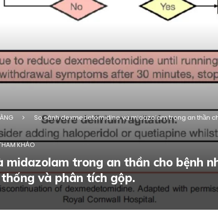
SÀNG
So sánh dexmedetomidine và midazolam trong an thần cho 
U THAM KHẢO
 midazolam trong an thần cho bệnh nh
 thống và phân tích gộp.