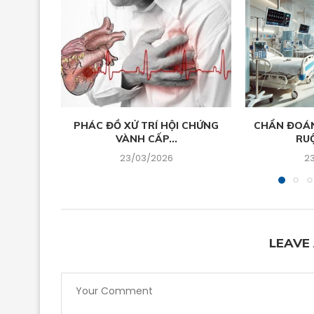
PHÁC ĐỒ XỬ TRÍ HỘI CHỨNG
CHẨN ĐOÁN 
VÀNH CẤP...
RUỘ
23/03/2026
2
LEAVE