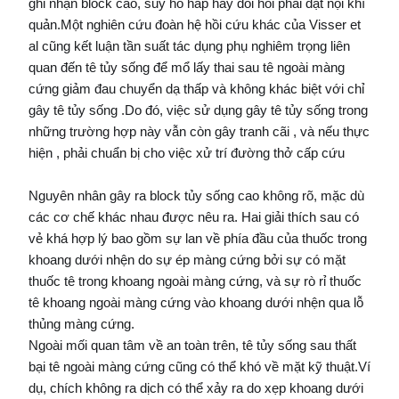
ghi nhận block cao, suy hô hấp hay đòi hỏi phải đặt nội khí
quản.Một nghiên cứu đoàn hệ hồi cứu khác của Visser et
al cũng kết luận tần suất tác dụng phụ nghiêm trọng liên
quan đến tê tủy sống để mổ lấy thai sau tê ngoài màng
cứng giảm đau chuyển dạ thấp và không khác biệt với chỉ
gây tê tủy sống .Do đó, việc sử dụng gây tê tủy sống trong
những trường hợp này vẫn còn gây tranh cãi , và nếu thực
hiện , phải chuẩn bị cho việc xử trí đường thở cấp cứu
Nguyên nhân gây ra block tủy sống cao không rõ, mặc dù
các cơ chế khác nhau được nêu ra. Hai giải thích sau có
vẻ khá hợp lý bao gồm sự lan về phía đầu của thuốc trong
khoang dưới nhện do sự ép màng cứng bởi sự có mặt
thuốc tê trong khoang ngoài màng cứng, và sự rò rỉ thuốc
tê khoang ngoài màng cứng vào khoang dưới nhện qua lỗ
thủng màng cứng.
Ngoài mối quan tâm về an toàn trên, tê tủy sống sau thất
bại tê ngoài màng cứng cũng có thể khó về mặt kỹ thuật.Ví
dụ, chích không ra dịch có thể xảy ra do xẹp khoang dưới