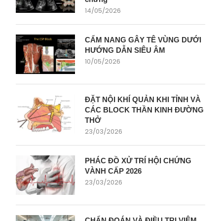
14/05/2026
CẨM NANG GÂY TÊ VÙNG DƯỚI
HƯỚNG DẪN SIÊU ÂM
10/05/2026
ĐẶT NỘI KHÍ QUẢN KHI TỈNH VÀ
CÁC BLOCK THẦN KINH ĐƯỜNG
THỞ
23/03/2026
PHÁC ĐỒ XỬ TRÍ HỘI CHỨNG
VÀNH CẤP 2026
23/03/2026
CHẨN ĐOÁN VÀ ĐIỀU TRỊ VIÊM