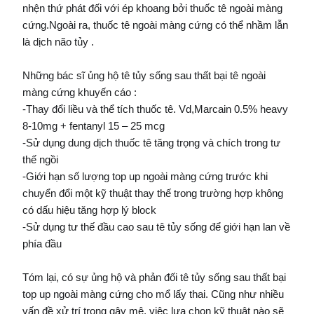
nhện thứ phát đối với ép khoang bởi thuốc tê ngoài màng
cứng.Ngoài ra, thuốc tê ngoài màng cứng có thể nhầm lẫn
là dịch não tủy .
Những bác sĩ ủng hộ tê tủy sống sau thất bại tê ngoài
màng cứng khuyến cáo :
-Thay đổi liều và thể tích thuốc tê. Vd,Marcain 0.5% heavy
8-10mg + fentanyl 15 – 25 mcg
-Sử dụng dung dịch thuốc tê tăng trọng và chích trong tư
thế ngồi
-Giới hạn số lượng top up ngoài màng cứng trước khi
chuyển đổi một kỹ thuật thay thế trong trường hợp không
có dấu hiệu tăng hợp lý block
-Sử dụng tư thế đầu cao sau tê tủy sống để giới hạn lan về
phía đầu
Tóm lại, có sự ủng hộ và phản đối tê tủy sống sau thất bại
top up ngoài màng cứng cho mổ lấy thai. Cũng như nhiều
vấn đề xử trí trong gây mê, việc lựa chọn kỹ thuật nào sẽ