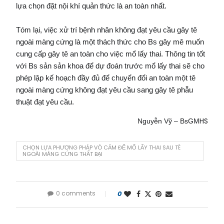
lựa chọn đặt nội khí quản thức là an toàn nhất.
Tóm lại, việc xử trí bệnh nhân không đạt yêu cầu gây tê
ngoài màng cứng là một thách thức cho Bs gây mê muốn
cung cấp gây tê an toàn cho việc mổ lấy thai. Thông tin tốt
với Bs sản sản khoa để dự đoán trước mổ lấy thai sẽ cho
phép lập kế hoạch đầy đủ để chuyển đổi an toàn một tê
ngoài màng cứng không đạt yêu cầu sang gây tê phẫu
thuật đạt yêu cầu.
HS
Nguyễn Vỹ – BsGM
CHỌN LỰA PHƯƠNG PHÁP VÔ CẢM ĐỂ MỔ LẤY THAI SAU TÊ
NGOÀI MÀNG CỨNG THẤT BẠI
0 comments
0