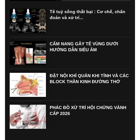
Tê tuỷ sống thất bại : Cơ chế, chẩn
đoán và xử trí...
CẨM NANG GÂY TÊ VÙNG DƯỚI
HƯỚNG DẪN SIÊU ÂM
ĐẶT NỘI KHÍ QUẢN KHI TỈNH VÀ CÁC
BLOCK THẦN KINH ĐƯỜNG THỞ
PHÁC ĐỒ XỬ TRÍ HỘI CHỨNG VÀNH
CẤP 2026