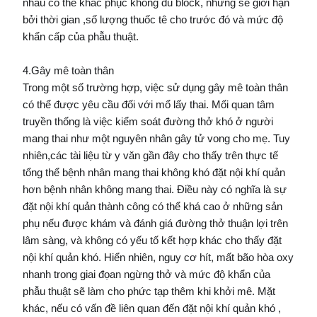
nhau có thể khắc phục không đủ block, nhưng sẽ giới hạn
bởi thời gian ,số lượng thuốc tê cho trước đó và mức độ
khẩn cấp của phẫu thuật.
4.Gây mê toàn thân
Trong một số trường hợp, việc sử dụng gây mê toàn thân
có thể được yêu cầu đối với mổ lấy thai. Mối quan tâm
truyền thống là việc kiểm soát đường thở khó ở người
mang thai như một nguyên nhân gây tử vong cho mẹ. Tuy
nhiên,các tài liệu từ y văn gần đây cho thấy trên thực tế
tổng thể bệnh nhân mang thai không khó đặt nội khí quản
hơn bệnh nhân không mang thai. Điều này có nghĩa là sự
đặt nội khí quản thành công có thể khá cao ở những sản
phụ nếu được khám và đánh giá đường thở thuận lợi trên
lâm sàng, và không có yếu tố kết hợp khác cho thấy đặt
nội khí quản khó. Hiển nhiên, nguy cơ hít, mất bão hòa oxy
nhanh trong giai đọan ngừng thở và mức độ khẩn của
phẫu thuật sẽ làm cho phức tạp thêm khi khởi mê. Mặt
khác, nếu có vấn đề liên quan đến đặt nội khí quản khó ,