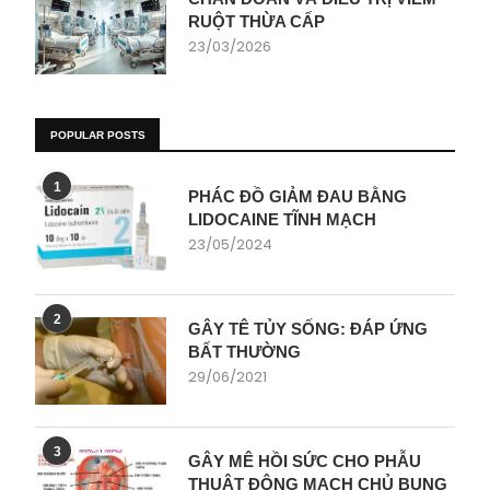
RUỘT THỪA CẤP
23/03/2026
POPULAR POSTS
1
PHÁC ĐỒ GIẢM ĐAU BẰNG
LIDOCAINE TĨNH MẠCH
23/05/2024
2
GÂY TÊ TỦY SỐNG: ĐÁP ỨNG
BẤT THƯỜNG
29/06/2021
3
GÂY MÊ HỒI SỨC CHO PHẪU
THUẬT ĐỘNG MẠCH CHỦ BỤNG