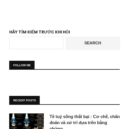
HÃY TÌM KIẾM TRƯỚC KHI HỎI
SEARCH
FOLLOW ME
RECENT POSTS
Tê tuỷ sống thất bại : Cơ chế, chẩn
đoán và xử trí dựa trên bằng
chứng