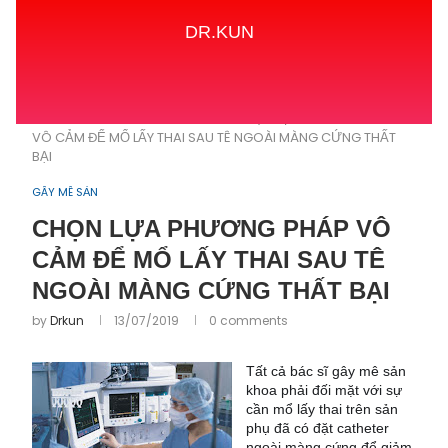
DR.KUN
Home
GÂY MÊ SẢN
CHỌN LỰA PHƯƠNG PHÁP
VÔ CẢM ĐỂ MỔ LẤY THAI SAU TÊ NGOÀI MÀNG CỨNG THẤT
BẠI
GÂY MÊ SẢN
CHỌN LỰA PHƯƠNG PHÁP VÔ
CẢM ĐỂ MỔ LẤY THAI SAU TÊ
NGOÀI MÀNG CỨNG THẤT BẠI
by
Drkun
13/07/2019
0 comments
Tất cả bác sĩ gây mê sản
khoa phải đối mặt với sự
cần mổ lấy thai trên sản
phụ đã có đặt catheter
ngoài màng cứng để giảm