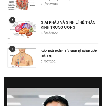
23/06/2019
4
GIẢI PHẪU VÀ SINH LÍ HỆ THẦN
KINH TRUNG ƯƠNG
10/05/2022
5
Sốc mất máu: Từ sinh lý bệnh đến
điều trị
01/07/2021