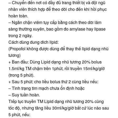
– Chuyển đến nơi có đầy đủ trang thiết bị và đội ngũ
nhân viên thích hợp để theo dõi cho đến khi hồi phục
hoàn toàn.
– Ngăn chặn viêm tụy cấp bằng cách theo dõi lâm
sàng thường xuyên, bao gồm đo amylase hay lipase
trong 2 ngày.
Cách dùng dung dich lipid:
(Propofol không được dùng để thay thế lipid dạng nhũ
tương)
+ Ban đầu: Dùng Lipid dạng nhũ tương 20% bolus
1.5ml/kg TM chậm trên 1phút, rồi truyền 15ml/kg/giờ
(trong 5 phút).
+ Sau 5 phút: cho liều bolus thứ 2 cùng liều nếu:
– Tình trạng tim mạch chưa ổn định hoặc
– Suy tuần hoàn.
Tiếp tục truyền TM Lipid dạng nhũ tương 20% cùng
tốc độ, nhưng tăng liều 30ml/kg/giờ bất cứ lúc nào sau
5 phút, nếu: