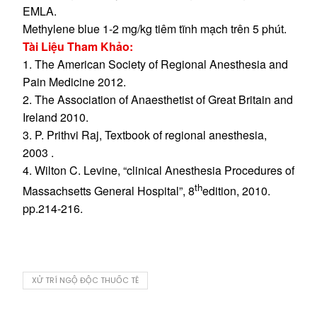
EMLA.
Methylene blue 1-2 mg/kg tiêm tĩnh mạch trên 5 phút.
Tài Liệu Tham Khảo:
1. The American Society of Regional Anesthesia and
Pain Medicine 2012.
2. The Association of Anaesthetist of Great Britain and
Ireland 2010.
3. P. Prithvi Raj, Textbook of regional anesthesia,
2003 .
4. Wilton C. Levine, “clinical Anesthesia Procedures of
th
Massachsetts General Hospital”, 8
edition, 2010.
pp.214-216.
XỬ TRÍ NGỘ ĐỘC THUỐC TÊ