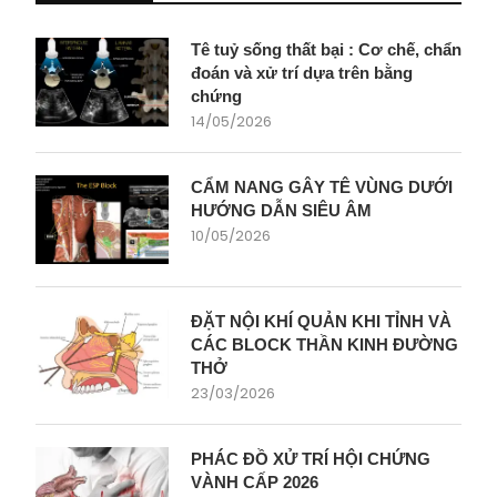
Tê tuỷ sống thất bại : Cơ chế, chẩn
đoán và xử trí dựa trên bằng
chứng
14/05/2026
CẨM NANG GÂY TÊ VÙNG DƯỚI
HƯỚNG DẪN SIÊU ÂM
10/05/2026
ĐẶT NỘI KHÍ QUẢN KHI TỈNH VÀ
CÁC BLOCK THẦN KINH ĐƯỜNG
THỞ
23/03/2026
PHÁC ĐỒ XỬ TRÍ HỘI CHỨNG
VÀNH CẤP 2026