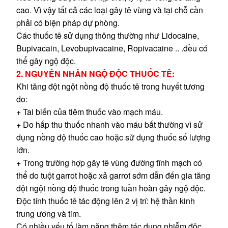
cao. Vì vậy tất cả các loại gây tê vùng và tại chỗ cần
phải có biện pháp dự phòng.
Các thuốc tê sử dụng thông thường như Lidocaine,
Bupivacain, Levobupivacaine, Ropivacaine .. .đều có
thể gây ngộ độc.
2. NGUYÊN NHÂN NGỘ ĐỘC THUỐC TÊ:
Khi tăng đột ngột nồng độ thuốc tê trong huyết tương
do:
+ Tai biến của tiêm thuốc vào mạch máu.
+ Do hấp thu thuốc nhanh vào máu bất thường vì sử
dụng nồng độ thuốc cao hoặc sử dụng thuốc số lượng
lớn.
+ Trong trường hợp gây tê vùng đường tĩnh mạch có
thể do tuột garrot hoặc xả garrot sớm dẫn đến gia tăng
đột ngột nồng độ thuốc trong tuần hoàn gây ngộ độc.
Độc tính thuốc tê tác động lên 2 vị trí: hệ thần kinh
trung ương và tim.
Có nhiều yếu tố làm nặng thêm tác dụng nhiễm độc