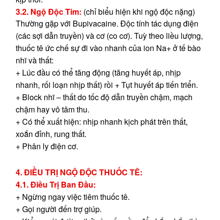
3.2. Ngộ Độc Tim:
(chỉ biểu hiện khi ngộ độc nặng)
Thường gặp với Bupivacaine. Độc tính tác dụng điện
(các sợi dẫn truyền) và cơ (co cơ). Tuỳ theo liều lượng,
thuốc tê ức chế sự đi vào nhanh của ion Na+ ở tế bào
nhĩ và thất:
+ Lúc đầu có thể tăng động (tăng huyết áp, nhịp
nhanh, rối loạn nhịp thất) rồi + Tụt huyết áp tiến triển.
+ Block nhĩ – thất do tốc độ dẫn truyền chậm, mạch
chậm hay vô tâm thu.
+ Có thể xuất hiện: nhịp nhanh kịch phát trên thất,
xoắn đỉnh, rung thất.
+ Phân ly điện cơ.
4. ĐIỀU TRỊ NGỘ ĐỘC THUỐC TÊ:
4.1. Điều Trị Ban Đầu:
+ Ngừng ngay việc tiêm thuốc tê.
+ Gọi người đến trợ giúp.