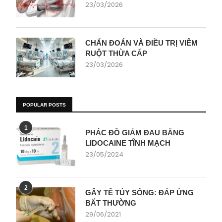
23/03/2026
CHẨN ĐOÁN VÀ ĐIỀU TRỊ VIÊM
RUỘT THỪA CẤP
23/03/2026
POPULAR POSTS
1
PHÁC ĐỒ GIẢM ĐAU BẰNG
LIDOCAINE TĨNH MẠCH
23/05/2024
2
GÂY TÊ TỦY SỐNG: ĐÁP ỨNG
BẤT THƯỜNG
29/06/2021