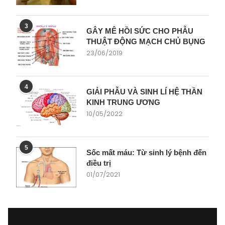
3
GÂY MÊ HỒI SỨC CHO PHẪU
THUẬT ĐỘNG MẠCH CHỦ BỤNG
23/06/2019
4
GIẢI PHẪU VÀ SINH LÍ HỆ THẦN
KINH TRUNG ƯƠNG
10/05/2022
5
Sốc mất máu: Từ sinh lý bệnh đến
điều trị
01/07/2021