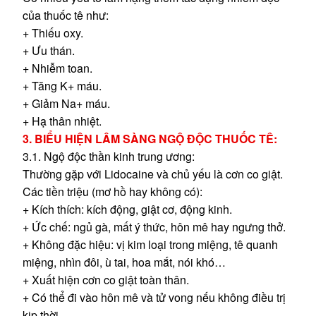
của thuốc tê như:
+ Thiếu oxy.
+ Ưu thán.
+ Nhiễm toan.
+ Tăng K+ máu.
+ Giảm Na+ máu.
+ Hạ thân nhiệt.
3. BIỂU HIỆN LÂM SÀNG NGỘ ĐỘC THUỐC TÊ:
3.1. Ngộ độc thần kinh trung ương:
Thường gặp với Lidocaine và chủ yếu là cơn co giật.
Các tiền triệu (mơ hồ hay không có):
+ Kích thích: kích động, giật cơ, động kinh.
+ Ức chế: ngủ gà, mất ý thức, hôn mê hay ngưng thở.
+ Không đặc hiệu: vị kim loại trong miệng, tê quanh
miệng, nhìn đôi, ù tai, hoa mắt, nói khó…
+ Xuất hiện cơn co giật toàn thân.
+ Có thể đi vào hôn mê và tử vong nếu không điều trị
kịp thời.