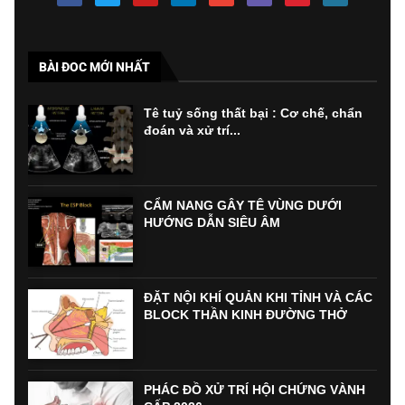
BÀI ĐOC MỚI NHẤT
Tê tuỷ sống thất bại : Cơ chế, chẩn
đoán và xử trí...
CẨM NANG GÂY TÊ VÙNG DƯỚI
HƯỚNG DẪN SIÊU ÂM
ĐẶT NỘI KHÍ QUẢN KHI TỈNH VÀ CÁC
BLOCK THẦN KINH ĐƯỜNG THỞ
PHÁC ĐỒ XỬ TRÍ HỘI CHỨNG VÀNH