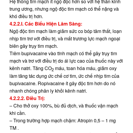
Hệ thống tim mạch ít ngộ độc hơn so với hệ thần kinh
trung ương, nhưng ngộ độc tim mạch có thể nặng và
khó điều trị hơn.
4.2.2.I. Các Biểu Hiện Lâm Sàng:
Ngộ độc tim mạch làm giảm sức co bóp tâm thất, loạn
nhịp tim trơ với điều trị, và mất trương lực mạch ngoại
biên gây trụy tim mạch.
Tiêm bupivacaine vào tĩnh mạch có thể gây trụy tim
mạch và trơ với điều trị do ái lực cao của thuốc này với
kênh natri. Tăng CO
máu, toan hóa máu, giảm oxy
2
làm tăng tác dụng ức chế cơ tim, ức chế nhịp tim của
bupivacaine. Ropivacaine ít gây độc tim hơn do nó
nhanh chóng phân ly khỏi kênh natri.
4.2.2.2. Điều Trị:
– Cho thở oxy 100%, bù đủ dịch, và thuốc vận mạch
khi cần.
– Trong trường hợp mạch chậm: Atropin 0,5 – 1 mg
TM .