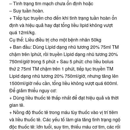
– Tình trạng tim mạch chưa ổn định hoặc
– Suy tuần hoàn.
+ Tiếp tục truyền cho đến khi tình trạng tuần hoàn ổn
định và hiệu quả hay đạt tổng liều lipid không vượt
quá 12ml/kg.
Cụ thể: Liều điều trị cho một bệnh nhân 50kg
+ Ban đầu: Dùng Lipid dạng nhũ tương 20% 75ml TM
chậm trên lphút, rồi truyền Lipid dạng nhũ tương 20%
750ml/giờ trong 5 phút + Sau 5 phút: cho liều bolus
thứ 2 75ml TM chậm trên 1 phút, tiếp tục truyền TM
Lipid dạng nhũ tương 20% 750ml/giờ, nhưng tăng lên
1500ml/giờ nếu cần, tổng liều không vượt quá 600ml.
Để giảm thiểu nguy cơ:
+ Dùng liều thuốc tê thấp nhất để đạt hiệu quả và thời
gian tê.
+ Nồng độ thuốc tê trong máu tùy thuốc vào vị trí tiêm
và liều thuốc tê. Các yếu tố làm gia tăng tình trạng ngộ
độc thuốc tê: lớn tuổi, suy tim, thiếu máu cơ tim, các rối