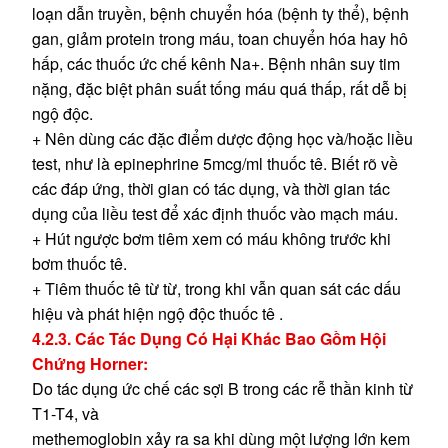
loạn dẫn truyền, bệnh chuyển hóa (bệnh ty thể), bệnh
gan, giảm protein trong máu, toan chuyển hóa hay hô
hấp, các thuốc ức chế kênh Na+. Bệnh nhân suy tim
nặng, đặc biệt phân suất tống máu quá thấp, rất dễ bị
ngộ độc.
+ Nên dùng các đặc điểm dược động học và/hoặc liều
test, như là epinephrine 5mcg/ml thuốc tê. Biết rõ về
các đáp ứng, thời gian có tác dụng, và thời gian tác
dụng của liều test để xác định thuốc vào mạch máu.
+ Hút ngược bơm tiêm xem có máu không trước khi
bơm thuốc tê.
+ Tiêm thuốc tê từ từ, trong khi vẫn quan sát các dấu
hiệu và phát hiện ngộ độc thuốc tê .
4.2.3. Các Tác Dụng Có Hại Khác Bao Gồm Hội
Chứng Horner:
Do tác dụng ức chế các sợi B trong các rễ thần kinh từ
T1-T4, và
methemoglobin xảy ra sa khi dùng một lượng lớn kem