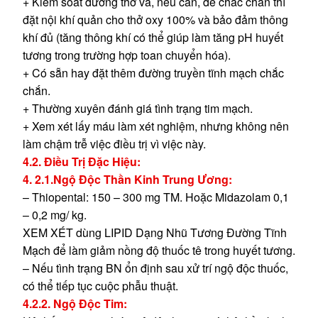
+ Kiểm soát đường thở và, nếu cần, để chắc chắn thì
đặt nội khí quản cho thở oxy 100% và bảo đảm thông
khí đủ (tăng thông khí có thể giúp làm tăng pH huyết
tương trong trường hợp toan chuyển hóa).
+ Có sẵn hay đặt thêm đường truyền tĩnh mạch chắc
chắn.
+ Thường xuyên đánh giá tình trạng tim mạch.
+ Xem xét lấy máu làm xét nghiệm, nhưng không nên
làm chậm trễ việc điều trị vì việc này.
4.2. Điều Trị Đặc Hiệu:
4. 2.1.Ngộ Độc Thần Kinh Trung Ương:
– Thiopental: 150 – 300 mg TM. Hoặc Midazolam 0,1
– 0,2 mg/ kg.
XEM XÉT dùng LIPID Dạng Nhũ Tương Đường Tĩnh
Mạch để làm giảm nồng độ thuốc tê trong huyết tương.
– Nếu tình trạng BN ổn định sau xử trí ngộ độc thuốc,
có thể tiếp tục cuộc phẫu thuật.
4.2.2. Ngộ Độc Tim: