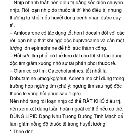
– Nhịp nhanh thất: nên điều trị bằng sốc điện chuyển
nhịp. Rối loạn nhịp do thuốc tê thì khó điều trị nhưng
thường tự khỏi nếu huyết động bệnh nhân được duy
trì.
– Amiodarone có tác dụng tốt hơn lidocain đối với các
rối loạn nhịp thất khi ngộ độc bupivacaine và cần một
lượng lớn epinephrine để hồi sức thành công.
– Hồi sức tim phổi có thể kéo dài cho tới khi tác dụng
độc tim giảm xuống nhờ sự tái phân phối thuốc tê.
– Giảm co cơ tim: Catecholamines, tốt nhất là
Dobutamine 5mcg/kg/phút, Adrenaline chỉ dùng trong
trường hợp ngừng tim (chú ý: ngưng tim sau ngộ độc
thuốc tê vùng hồi phục sau 1 giờ).
Nên nhớ rằng rối loạn nhịp có thể RÂT KHÓ điều trị,
nên xem xét dùng tuần hoàn ngoài cơ thể nếu có thể.
DÙNG LIPID Dạng Nhũ Tương Đường Tĩnh Mạch để
làm giảm nồng độ thuốc tê trong huyết tương.
* Theo dõi: