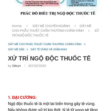
Home
GÂY MÊ CHUYÊN NGÀNH
GÂY MÊ
CHO PHẪU THUẬT CHẤN THƯƠNG CHỈNH HÌNH
XỬ
TRÍ NGỘ ĐỘC THUỐC TÊ
GÂY MÊ CHO PHẪU THUẬT CHẤN THƯƠNG CHỈNH HÌNH
GÂY MÊ SẢN
GÂY TÊ VÙNG VÀ GIẢM ĐAU
XỬ TRÍ NGỘ ĐỘC THUỐC TÊ
by
Drkun
30/03/2020
1. ĐẠI CƯƠNG:
Ngộ độc thuốc tê là một tai biến trong gây tê vùng.
Nếu không được xử trí kịp thời, tỷ lệ tử vong sẽ tăng