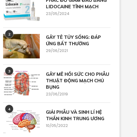
PHÁC ĐỒ GIẢM ĐAU BẰNG
LIDOCAINE TĨNH MẠCH
23/05/2024
2
GÂY TÊ TỦY SỐNG: ĐÁP
ỨNG BẤT THƯỜNG
29/06/2021
3
GÂY MÊ HỒI SỨC CHO PHẪU
THUẬT ĐỘNG MẠCH CHỦ
BỤNG
23/06/2019
4
GIẢI PHẪU VÀ SINH LÍ HỆ
THẦN KINH TRUNG ƯƠNG
10/05/2022