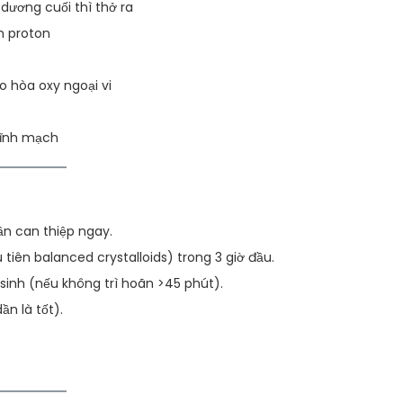
 dương cuối thì thở ra
m proton
o hòa oxy ngoại vi
tĩnh mạch
ần can thiệp ngay.
tiên balanced crystalloids) trong 3 giờ đầu.
inh (nếu không trì hoãn >45 phút).
n là tốt).
.