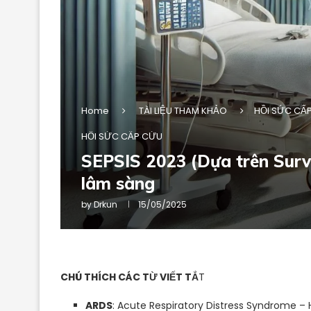
Home
TÀI LIỆU THAM KHẢO
HỒI SỨC CẤ
HỒI SỨC CẤP CỨU
SEPSIS 2023 (Dựa trên Surv
lâm sàng
by
Drkun
15/05/2025
CHÚ THÍCH CÁC TỪ VIẾT TẮ
T
ARDS
: Acute Respiratory Distress Syndrome –