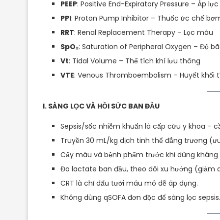
PEEP
: Positive End-Expiratory Pressure – Áp lực
PPI
: Proton Pump Inhibitor – Thuốc ức chế bơ
RRT
: Renal Replacement Therapy – Lọc máu
SpO₂
: Saturation of Peripheral Oxygen – Độ bã
Vt
: Tidal Volume – Thể tích khí lưu thông
VTE
: Venous Thromboembolism – Huyết khối 
I. SÀNG LỌC VÀ HỒI SỨC BAN ĐẦU
Sepsis/sốc nhiễm khuẩn là cấp cứu y khoa – c
Truyền 30 mL/kg dịch tinh thể đẳng trương (ưu 
Cấy máu và bệnh phẩm trước khi dùng kháng s
Đo lactate ban đầu, theo dõi xu hướng (giảm dầ
CRT là chỉ dấu tưới máu mô dễ áp dụng.
Không dùng qSOFA đơn độc để sàng lọc sepsis