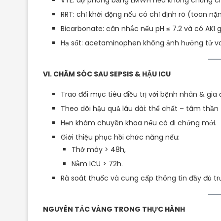
VTE: dự phòng bằng LMWH nếu không chống chỉ
RRT: chỉ khởi động nếu có chỉ định rõ (toan nặn
Bicarbonate: cân nhắc nếu pH ≤ 7.2 và có AKI g
Hạ sốt: acetaminophen không ảnh hưởng tử v
VI. CHĂM SÓC SAU SEPSIS & HẬU ICU
Trao đổi mục tiêu điều trị với bệnh nhân & gia
Theo dõi hậu quả lâu dài: thể chất – tâm thần
Hẹn khám chuyên khoa nếu có di chứng mới.
Giới thiệu phục hồi chức năng nếu:
Thở máy > 48h,
Nằm ICU > 72h.
Rà soát thuốc và cung cấp thông tin đầy đủ tr
NGUYÊN TẮC VÀNG TRONG THỰC HÀNH