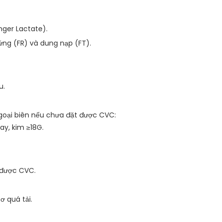
nger Lactate).
ng (FR) và dung nạp (FT).
u.
oại biên nếu chưa đặt được CVC:
ay, kim ≥18G.
 được CVC.
 quá tải.