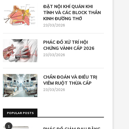
ĐẶT NỘI KHÍ QUẢN KHI
TỈNH VÀ CÁC BLOCK THẦN
KINH ĐƯỜNG THỞ
23/03/2026
PHÁC ĐỒ XỬ TRÍ HỘI
CHỨNG VÀNH CẤP 2026
23/03/2026
CHẨN ĐOÁN VÀ ĐIỀU TRỊ
VIÊM RUỘT THỪA CẤP
23/03/2026
POPULAR POSTS
1