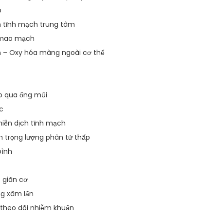
p
n tĩnh mạch trung tâm
ầy mao mạch
n – Oxy hóa màng ngoài cơ thể
ao qua ống mũi
ực
miễn dịch tĩnh mạch
n trọng lượng phân tử thấp
bình
 giãn cơ
ng xâm lấn
p theo dõi nhiễm khuẩn