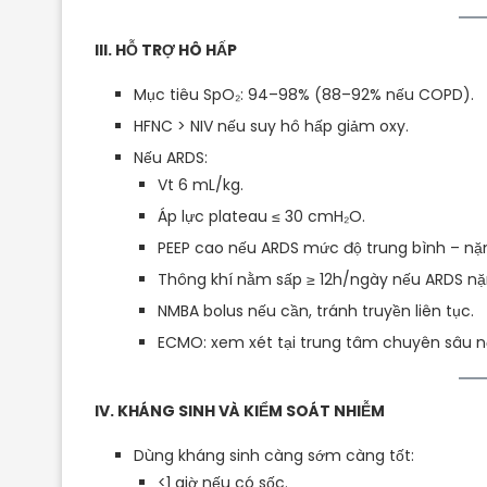
III. HỖ TRỢ HÔ HẤP
Mục tiêu SpO₂: 94–98% (88–92% nếu COPD).
HFNC > NIV nếu suy hô hấp giảm oxy.
Nếu ARDS:
Vt 6 mL/kg.
Áp lực plateau ≤ 30 cmH₂O.
PEEP cao nếu ARDS mức độ trung bình – nặ
Thông khí nằm sấp ≥ 12h/ngày nếu ARDS nặ
NMBA bolus nếu cần, tránh truyền liên tục.
ECMO: xem xét tại trung tâm chuyên sâu nếu
IV. KHÁNG SINH VÀ KIỂM SOÁT NHIỄM
Dùng kháng sinh càng sớm càng tốt:
<1 giờ nếu có sốc.