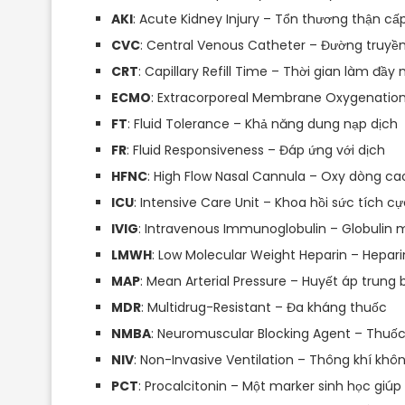
AKI
: Acute Kidney Injury – Tổn thương thận cấ
CVC
: Central Venous Catheter – Đường truyề
CRT
: Capillary Refill Time – Thời gian làm đ
ECMO
: Extracorporeal Membrane Oxygenatio
FT
: Fluid Tolerance – Khả năng dung nạp dịch
FR
: Fluid Responsiveness – Đáp ứng với dịch
HFNC
: High Flow Nasal Cannula – Oxy dòng c
ICU
: Intensive Care Unit – Khoa hồi sức tích c
IVIG
: Intravenous Immunoglobulin – Globulin 
LMWH
: Low Molecular Weight Heparin – Hepari
MAP
: Mean Arterial Pressure – Huyết áp trung 
MDR
: Multidrug-Resistant – Đa kháng thuốc
NMBA
: Neuromuscular Blocking Agent – Thuốc
NIV
: Non-Invasive Ventilation – Thông khí khô
PCT
: Procalcitonin – Một marker sinh học giú