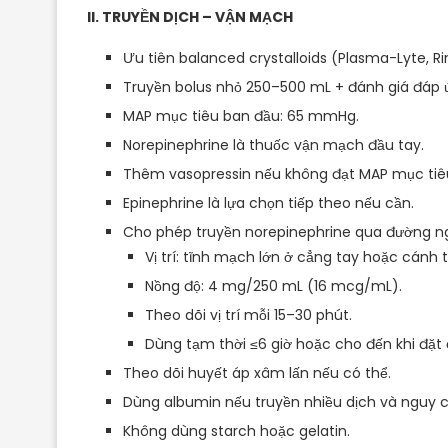
II. TRUYỀN DỊCH – VẬN MẠCH
Ưu tiên balanced crystalloids (Plasma-Lyte, Ri
Truyền bolus nhỏ 250–500 mL + đánh giá đáp ứ
MAP mục tiêu ban đầu: 65 mmHg.
Norepinephrine là thuốc vận mạch đầu tay.
Thêm vasopressin nếu không đạt MAP mục tiê
Epinephrine là lựa chọn tiếp theo nếu cần.
Cho phép truyền norepinephrine qua đường ng
Vị trí: tĩnh mạch lớn ở cẳng tay hoặc cánh t
Nồng độ: 4 mg/250 mL (16 mcg/mL).
Theo dõi vị trí mỗi 15–30 phút.
Dùng tạm thời ≤6 giờ hoặc cho đến khi đặt
Theo dõi huyết áp xâm lấn nếu có thể.
Dùng albumin nếu truyền nhiều dịch và nguy cơ
Không dùng starch hoặc gelatin.