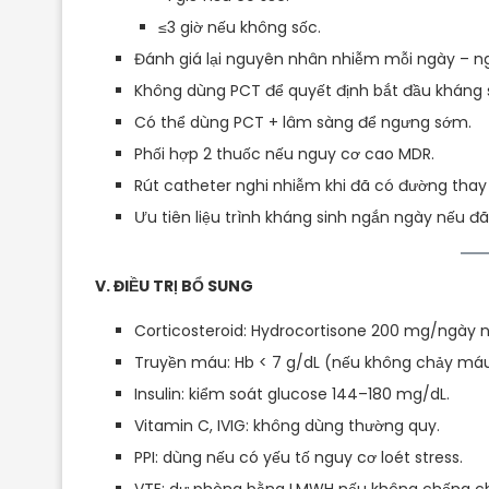
≤3 giờ nếu không sốc.
Đánh giá lại nguyên nhân nhiễm mỗi ngày – ngư
Không dùng PCT để quyết định bắt đầu kháng s
Có thể dùng PCT + lâm sàng để ngưng sớm.
Phối hợp 2 thuốc nếu nguy cơ cao MDR.
Rút catheter nghi nhiễm khi đã có đường thay 
Ưu tiên liệu trình kháng sinh ngắn ngày nếu đ
V. ĐIỀU TRỊ BỔ SUNG
Corticosteroid: Hydrocortisone 200 mg/ngày 
Truyền máu: Hb < 7 g/dL (nếu không chảy máu
Insulin: kiểm soát glucose 144–180 mg/dL.
Vitamin C, IVIG: không dùng thường quy.
PPI: dùng nếu có yếu tố nguy cơ loét stress.