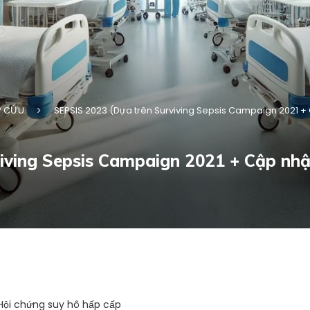
P CỨU
SEPSIS 2023 (Dựa trên Surviving Sepsis Campaign 2021 + 
iving Sepsis Campaign 2021 + Cập nhật
 Hội chứng suy hô hấp cấp