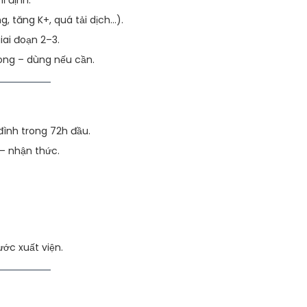
 định.
g, tăng K+, quá tải dịch…).
iai đoạn 2–3.
ong – dùng nếu cần.
 đình trong 72h đầu.
 – nhận thức.
ước xuất viện.