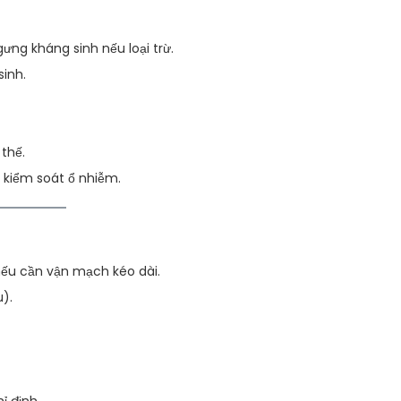
ng kháng sinh nếu loại trừ.
inh.
thế.
ã kiểm soát ổ nhiễm.
nếu cần vận mạch kéo dài.
).