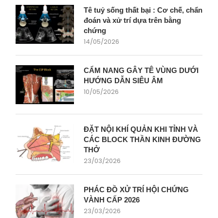
Tê tuỷ sống thất bại : Cơ chế, chẩn
đoán và xử trí dựa trên bằng
chứng
14/05/2026
CẨM NANG GÂY TÊ VÙNG DƯỚI
HƯỚNG DẪN SIÊU ÂM
10/05/2026
ĐẶT NỘI KHÍ QUẢN KHI TỈNH VÀ
CÁC BLOCK THẦN KINH ĐƯỜNG
THỞ
23/03/2026
PHÁC ĐỒ XỬ TRÍ HỘI CHỨNG
VÀNH CẤP 2026
23/03/2026