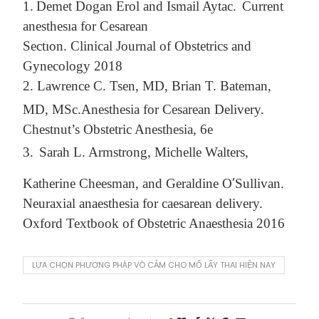
1.
Demet Dogan Erol and Ismail Aytac.
Current
anesthesıa for Cesarean
Sectıon.
Clinical Journal of Obstetrics and
Gynecology 2018
2.
Lawrence C. Tsen, MD, Brian T. Bateman,
MD, MSc.
Anesthesia for Cesarean Delivery.
Chestnut’s Obstetric Anesthesia, 6e
3.
Sarah L. Armstrong, Michelle Walters,
’
Katherine Cheesman, and Geraldine O
Sullivan.
Neuraxial anaesthesia for caesarean delivery.
Oxford Textbook of Obstetric Anaesthesia 2016
LỰA CHỌN PHƯƠNG PHÁP VÔ CẢM CHO MỔ LẤY THAI HIỆN NAY