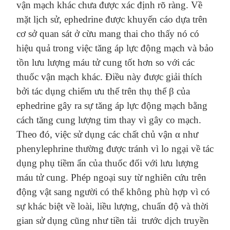
vận mạch khác chưa được xác định rõ ràng.
Về
mặt
lịch sử, ephedrine được khuyến cáo
dựa
trên
cơ sở quan sát ở cừu mang thai cho thấy nó có
hiệu quả trong việc tăng áp lực động mạch
và
bảo
tồn lưu lượng máu tử cung tốt hơn so với các
thuốc vận mạch khác. Điều này được giải thích
bởi
tác dụng chiếm
ưu thế
trên thụ thể β
của
ephedrine gây ra sự tăng áp lực động mạch bằng
cách tăng cung lượng tim thay vì gây co mạch.
Theo đó, việc sử dụng các chất
chủ vận α
như
phenylephrine thường được tránh vì lo ngại về tác
dụng phụ tiềm ẩn của
thuốc
đối với lưu lượng
máu tử cung. Phép ngoại suy từ nghiên cứu trên
động vật sang người có thể không phù hợp vì có
sự khác biệt
về loài,
liều lượng, chuẩn độ và thời
gian sử dụng
cũng như tiền tải
trước dịch truyền