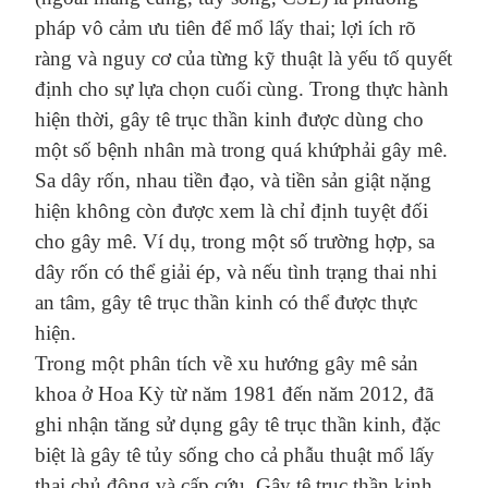
pháp
vô cảm
ưu tiên
đ
ể mổ
lấy thai
; lợi ích
rõ
ràng
và
nguy cơ
của từng kỹ thuật
là yếu tố quyết
định cho
sự lựa chọn cuối cùng. Trong thực hành
hiện thời
, gây tê
trục
thần kinh được dùng cho
một số bệnh nhân
mà
trong quá khứ
phải
gây mê.
Sa
dây rốn, nhau
tiền đạo
, và tiền sản giật
nặng
hiện
không còn được
xem là chỉ
định tuyệt đối
cho gây mê. Ví dụ, trong một số trường hợp,
sa
dây rốn có thể giải é
p
, và nếu tình trạng thai nhi
an
tâm
,
gây tê
trục thần kinh có thể
được thực
hiện
.
Trong một phân tích về xu hướng gây mê sản
khoa ở Hoa Kỳ từ năm 1981 đến năm 2012, đã
ghi nhận
tăng sử dụng
gây tê
trục
thần kinh, đặc
biệt là gây tê tủy sống cho cả phẫu thuật mổ lấy
thai
chủ động
và cấp cứu.
Gây tê trục thần kinh