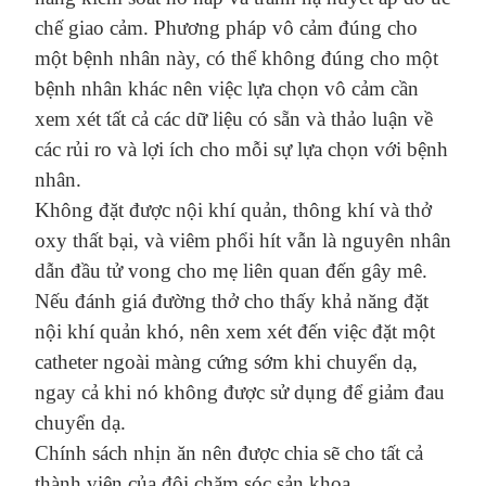
chế giao cảm. Phương pháp vô cảm đúng cho
một bệnh nhân này, có thể không đúng cho một
bệnh nhân khác nên việc lựa chọn vô cảm cần
xem xét tất cả các dữ liệu có sẵn và thảo luận về
các rủi ro và lợi ích
cho
mỗi sự lựa chọn với bệnh
nhân.
Không đặt
được
nội khí quản, thông khí và thở
oxy thất bại, và
viêm
phổi
hít
vẫn
là
nguyên nhân
dẫn đầu
tử vong
cho
mẹ
liên quan đến gây mê.
Nếu đánh giá đường thở cho thấy khả năng đặt
nội khí quản khó, nên xem xét đến việc đặt một
catheter ngoài màng cứng
sớm
khi chuyển dạ,
ngay cả khi nó không được sử dụng để giảm đau
chuyển dạ
.
Chính sách nhịn ăn nên được chia sẽ cho tất cả
thành viên của đội chăm sóc sản khoa.