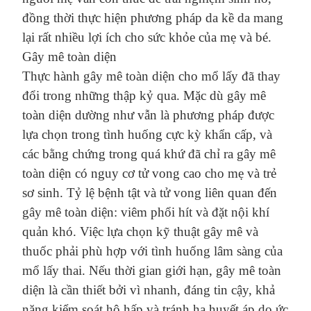
đồng thời thực hiện phương pháp da kề da
mang
lại rất nhiều lợi ích cho sức khỏe của mẹ và bé
.
Gây mê toàn diện
Thực hành gây mê toàn diện cho mổ lấy đã thay
đổi trong những thập kỷ qua. Mặc dù gây mê
toàn diện dường như vẫn là phương pháp được
lựa chọn trong tình huống cực kỳ khẩn cấp, và
các
bằng chứng trong quá khứ đã chỉ ra gây mê
toàn diện có nguy cơ tử vong cao cho mẹ và trẻ
sơ sinh.
Tỷ lệ bệnh tật và tử vong liên quan đến
gây mê toàn diện: viêm phổi hít và đặt nội khí
quản khó. Việc lựa chọn kỹ thuật gây mê và
thuốc phải phù hợp với tình huống lâm sàng của
mổ lấy thai. Nếu thời gian giới hạn, gây mê toàn
diện là cần thiết bởi vì nhanh, đáng tin cậy, khả
năng kiểm soát hô hấp và tránh hạ huyết áp do ức