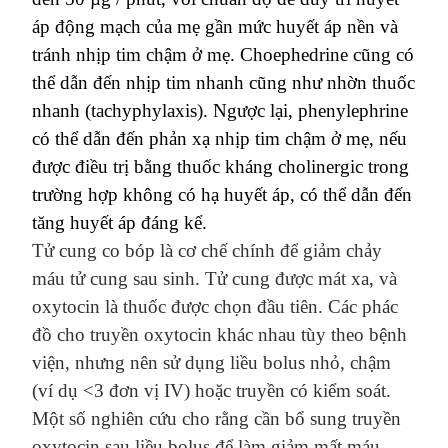
áp động mạch của mẹ gần
mức huyết áp nền
và
tránh nhịp tim chậm
ở
mẹ.
Cho
ephedrine cũng có
thể dẫn đến nhịp tim nhanh
cũng như nhờn thuốc
nhanh (tachyphylaxis)
. Ngược lại, phenylephrine
có thể dẫn đến phản xạ nhịp tim
chậm ở
mẹ, nếu
được điều trị bằng thuốc kháng cholinergic trong
trường hợp không có hạ huyết áp, có thể dẫn đến
tăng huyết áp đáng kể.
Tử cung co bóp là cơ chế chính để giảm chảy
máu tử cung sau sinh. Tử cung được mát xa, và
oxytocin
là thuốc
được
chọn
đầu tiên.
Các
phác
đồ
cho truyền oxytocin khác nhau tùy theo
bệnh
viện
, nhưng nên sử dụng liều bolus nhỏ, chậm
(ví dụ <
3 đơn vị IV) hoặc truyền có kiểm soát.
M
ột số nghiên cứu cho rằng
cần
bổ sung truyền
oxytocin
sau liều
bolus
để
làm giảm mất máu