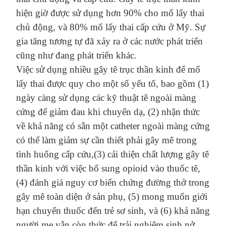
hiện giờ được sử dụng hơn 90% cho mổ lấy thai
chủ động, và 80% mổ lấy thai cấp cứu ở Mỹ.
Sự
gia tăng tương tự đã xảy ra ở các nước phát triển
cũng như đang phát triển khác.
Việc sử dụng nhiều gây tê
trục
thần kinh để mổ
lấy thai
được quy cho một số yếu tố, bao gồm (1)
ngày càng sử dụng các kỹ thuật
tê
ngoài màng
cứng để giảm đau khi chuyển dạ, (2) nhận thức
về khả năng
có sẵn
một
catheter
ngoài màng cứng
có thể làm giảm sự cần thiết phải gây mê trong
tình huống cấp cứu,
(3) cải thiện chất lượng gây tê
thần kinh với việc bổ sung opioid vào thuốc tê,
(4) đánh giá
nguy cơ
biến chứng đường thở trong
gây mê toàn
diện
ở
sản phụ
, (5) mong muốn
giới
hạn chuyển thuốc
đến
trẻ sơ sinh, và (6) khả năng
người mẹ vẫn còn thức để trải nghiệm sinh nở
,