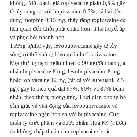
không
. Một đánh giá ropivacaine
plain
0,5%
gây
tê tủy sống
so với bupivacaine 0,5%, cả hai đều
dùng morphin 0,15 mg, thấy rằng ropivacaine có
liên quan đến khởi phát chậm hơn,
ít
hạ huyết áp
và phục hồi nhanh hơn
.
Tương tự
như vậy
, levobupivacaine
gây tê tủy
sống có thể không hiệu quả như bupivacaine.
Một thử nghiệm ngẫu nhiên
ở
90 người tham gia
nhận bupivacaine 8 mg, levobupivacaine 8 mg
hoặc ropivacaine 12 mg (tất cả với sufentanil 2,5
μg); gây
t
ê hiệu quả
đạt 97%, 80% và 87% bệnh
nhân,
theo thứ tự
tương ứng. Thời gian phong
bế
cảm giác và vận động của levobupivacaine và
ropivacaine ngắn hơn so với bupivacaine. Cục
quản lý thực phẩm và dược phẩm Hoa Kỳ (FDA)
đã không chấp thuận
cho
ropivacaine hoặc