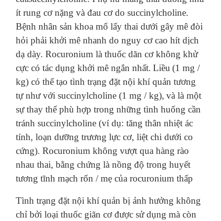
ít rung cơ nặng và đau cơ do
succinylcholine.
Bệnh nhân sản khoa mổ lấy thai dưới gây mê đòi
hỏi phải khởi mê nhanh do nguy cơ cao hít dịch
dạ dày. Rocuronium là thuốc dãn cơ không khử
cực có tác dụng khởi mê ngắn nhất.
Liều
(1 mg /
kg) có thể
tạo tình trạng
đặt nội khí quản tương
tự như với succinylcholine (1 mg / kg)
,
và là một
sự thay thế phù hợp trong những tình huống cần
tránh succinylcholine (ví dụ: tăng thân nhiệt ác
tính, loạn
dưỡng
trương lực cơ,
liệt chi dưới
co
cứng)
.
Rocuronium không vượt qua hàng rào
nhau thai, bằng chứng là nồng độ trong huyết
tương tĩnh mạch rốn / mẹ của rocuronium thấp
Tình trạng đặt nội khí quản bị ảnh hưởng không
chỉ bởi loại thuốc giãn cơ được sử dụng mà còn