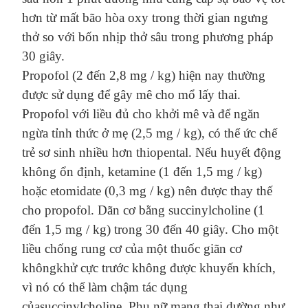
hơn
từ mất bão hòa oxy
trong thời gian ngưng
thở so với bốn nhịp thở sâu trong phương pháp
30 giây.
Propofol (2 đến 2,8 mg / kg)
h
iện nay thường
được sử dụng để gây mê cho mổ
lấy thai
.
Propofol với liều đủ cho
khởi mê
và để ngăn
ngừa tỉnh thức
ở
mẹ (2,5 mg / kg), có thể
ức chế
trẻ sơ sinh nhiều hơn thiopental.
Nếu
huyết động
không
ổn định, ketamine (1 đến 1,5 mg / kg)
hoặc etomidate (0,3 mg / kg) nên được thay thế
cho propofol. Dãn cơ bằng succinylcholine (1
đến 1,5 mg / kg) trong 30 đến 40 giây.
Cho
một
liều
chống rung cơ của một
thuốc giãn cơ
không
khử cực trước không
được khuyến khích,
vì nó có thể
làm chậm tác dụng
của
succinylcholine.
Phụ nữ m
ang thai dường như