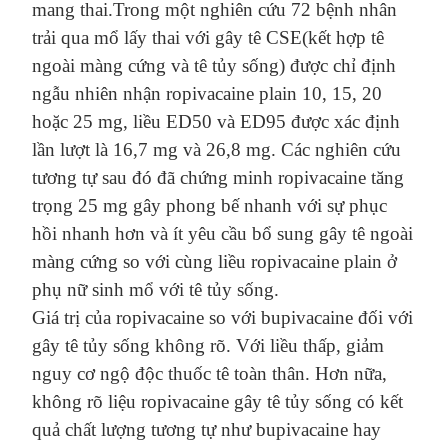
mang thai.Trong một nghiên cứu 72 bệnh nhân
trải qua mổ
lấy thai
với gây
t
ê CSE
(kết hợp tê
ngoài màng cứng và tê tủy sống)
được chỉ định
ngẫu nhiên nhận ropivacaine
plain
10, 15, 20
hoặc 25 mg,
liều
ED50 và ED95 được xác định
lần lượt là 16,7 mg và 26,8 mg.
C
ác
nghiên cứu
tương tự
sau đó
đã chứng minh ropivacaine
tăng
trọng
25 mg
gây phong bế
nhanh với sự phục
hồi nhanh hơn và ít yêu cầu bổ sung gây tê ngoài
màng cứng so với cùng liều ropivacaine
plain
ở
phụ nữ sinh mổ với
tê tủy sống.
Giá trị của ropivacaine so với bupivacaine đối với
gây tê tủy sống không rõ. Với liều thấp, giảm
nguy cơ
ngộ
độc
thuốc tê
toàn thân. Hơn nữa,
không rõ liệu ropivacaine gây tê tủy sống có
kết
quả
chất lượng tương tự như bupivacaine
hay