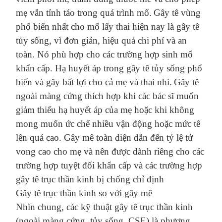
mẹ vẫn tỉnh táo trong quá trình mổ.
Gây tê vùng
phổ biến nhất cho mổ lấy thai hiện nay là gây tê
tủy sống,
vì đơn giản, hiệu quả chi phí và an
toàn. Nó phù hợp cho các trường hợp sinh mổ
khẩn cấp. Hạ huyết áp trong gây tê tủy sống phổ
biến và
gây bất lợi
cho cả mẹ và thai nhi.
Gây tê
ngoài màng cứng thích hợp khi các bác sĩ muốn
giảm thiểu hạ huyết áp của mẹ hoặc khi không
mong muốn ức chế nhiều vận động hoặc mức tê
lên quá cao. Gây mê toàn
diện
dẫn đến tỷ lệ tử
vong cao cho mẹ và nên được dành riêng cho các
trường hợp tuyệt đối khẩn cấp và các trường hợp
gây tê trục thần kinh bị chống chỉ định
Gây tê trục t
hần kinh so với gây mê
Nhìn chung, các kỹ thuật
gây tê
trục thần kinh
(ngoài màng cứng,
tủy
sống, CSE) là
phương