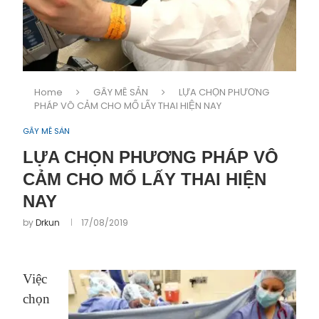
Home
GÂY MÊ SẢN
LỰA CHỌN PHƯƠNG
PHÁP VÔ CẢM CHO MỔ LẤY THAI HIỆN NAY
GÂY MÊ SẢN
LỰA CHỌN PHƯƠNG PHÁP VÔ
CẢM CHO MỔ LẤY THAI HIỆN
NAY
by
Drkun
17/08/2019
Việc
chọn