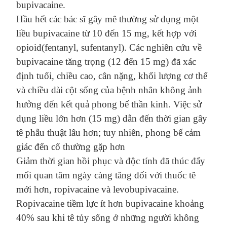
bupivacaine
.
H
ầu hết các bác sĩ
gây mê thường
sử dụng một
liều bupivacaine từ 10 đến 15 mg, kết hợp với
opioid
(fentanyl, sufentanyl)
. Các nghiên cứu về
bupivacaine
tăng trọng
(12 đến 15 mg) đã xác
định
t
uổi, chiều cao, cân nặng, khối lượng cơ thể
và chiều dài cột sống
của
bệnh nhân không ảnh
hưởng đến
kết quả
phong
bế
thần kinh. Việc sử
dụng liều lớn hơn (15 mg) dẫn đến thời gian gây
tê phẫu thuật lâu hơn; tuy nhiên, phong
bế
cảm
giác
đến
cổ
thường gặp
hơn
Giảm thời gian hồi
phục
và độc tính đã thúc đẩy
mối quan tâm ngày càng tăng đối với thuốc tê
mới hơn, ropivacaine và levobupivacaine.
Ropivacaine
tiềm lực ít hơn
bupivacaine khoảng
40% sau khi tê tủy sống ở những người không