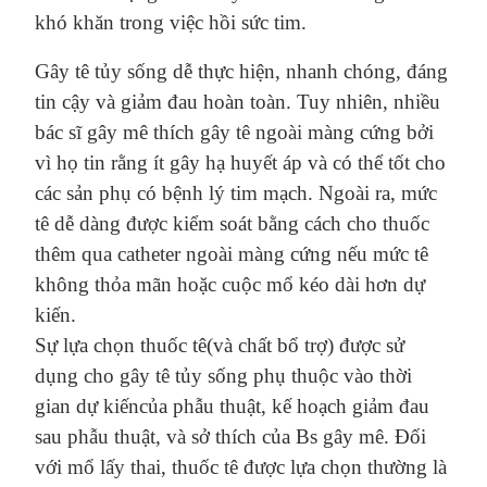
khó khăn trong việc hồi sức tim.
Gây tê tủy sống dễ thực hiện, nhanh chóng, đáng
tin cậy và giảm đau hoàn toàn. Tuy nhiên, nhiều
bác sĩ gây mê thích gây tê ngoài màng cứng bởi
vì họ tin rằng ít gây hạ huyết áp và có thể tốt cho
các sản phụ có bệnh lý tim mạch. Ngoài ra, mức
tê dễ dàng được kiểm soát bằng cách cho thuốc
thêm qua catheter ngoài màng cứng nếu mức tê
không thỏa mãn hoặc cuộc mổ kéo dài hơn dự
kiến.
Sự lựa chọn thuốc tê(và
chất bổ trợ
) được sử
dụng
cho
gây tê tủy sống phụ thuộc vào thời
gian dự kiến
của phẫu thuật, kế hoạch giảm đau
sau phẫu thuật, và
sở thích của Bs
gây mê.
Đối
với mổ lấy thai
,
thuốc
tê
được
lựa chọn thường là