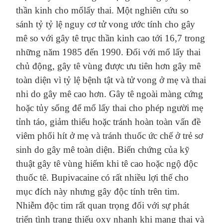
thần kinh
cho
mổ
lấy thai
. Một nghiên cứu so
sánh tỷ
t
ỷ lệ
nguy cơ
tử vong ước tính cho gây
m
ê so với gây tê
trục
thần kinh cao tới 16,7 trong
những năm 1985 đến 1990
.
Đối với mổ lấy thai
chủ động, gây tê vùng được ưu tiên hơn gây mê
toàn diện vì tỷ lệ bệnh tật và tử vong ở mẹ và thai
nhi do gây mê cao hơn. Gây tê ngoài màng cứng
hoặc tủy sống để mổ lấy thai cho phép người mẹ
tỉnh táo, giảm thiểu hoặc tránh hoàn toàn vấn đề
viêm phổi hít ở mẹ và tránh thuốc ức chế ở trẻ sơ
sinh do gây mê toàn diện. Biến chứng của kỹ
thuật gây tê vùng hiếm khi tê cao hoặc ngộ độc
thuốc tê. Bupivacaine có rất nhiều lợi thế cho
mục đích này nhưng gây độc tính trên tim.
Nhiễm độc tim rất quan trọng đối với sự phát
triển tình trạng thiếu oxy nhanh khi mang thai và