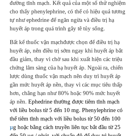
đường tĩnh mạch
. Kết quả của một số thử nghiệm
cho thấy phenylephrine, có thể có hiệu quả tương
tự như ephedrine để ngăn ngừa và điều trị hạ
huyết áp trong quá trình gây tê tủy sống.
Bất kể thuốc vận mạch
được chọn để điều trị hạ
huyết áp, nên
điều
trị
sớm
ngay khi huyết áp bắt
đầu giảm, thay vì
chờ
sau khi xuất hiện
các triệu
chứng lâm sàng của
hạ huyết áp. Ngoài ra, chiến
lược
dùng
thuốc vận mạch
nên
duy trì huyết áp
gần
mức huyết áp nền
, thay vì các mục tiêu thấp
hơn, chẳng hạn như 80% hoặc 90%
mức huyết
áp nền.
Ephedrine thường được tiêm tĩnh mạch
với liều bolus từ 5 đến 10 mg. Phenylephrine có
thể tiêm tĩnh mạch với liều bolus từ 50 đến 100
µ
g
hoặc bằng cách truyền liên tục bắt đầu từ 25
đến 50 µ
g
/ phút, với chuẩn độ để duy trì huyết