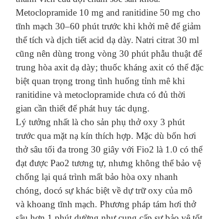
Metoclopramide 10 mg and ranitidine 50 mg cho
tĩnh mạch 30–60 phút trước khi khởi mê để giảm
thể tích và dịch tiết acid dạ dày.
Natri citrat 30 ml
cũng nên dùng
trong vòng 30 phút phẫu thuật để
trung hòa axit dạ dày;
thuốc kháng axit có thể đặc
biệt quan trọng trong
tình huống tỉnh mê
khi
ranitidine
và
metoclopramide chưa có
đủ
thời
gian cần thiết để phát huy tác dụng
.
Lý tưởng nhất là
cho sản phụ thở oxy 3 phút
trước qua mặt nạ kín thích hợp
. Mặc dù bốn hơi
thở sâu tối đa trong 30 giây với Fio2
là
1.0 có thể
đạt được Pao2 tương tự, nhưng không thể bảo vệ
chống lại quá trình
mất bảo hòa
oxy nhanh
chóng, do
có
sự khác biệt về dự trữ oxy của mô
và khoang tĩnh mạch.
Phương pháp tám hơi thở
sâu hơn 1 phút
dường như
cung cấp sự bảo vệ tốt