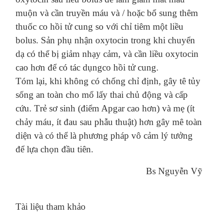
muộn
và cần truyền máu và / hoặc bổ sung
thêm
thuốc co hồi tử cung so với
chỉ
tiêm
một liều
bolus.
Sản phụ nhận
oxytocin trong khi chuyển
dạ có thể bị giảm
nhạy
cảm, và cần liều oxytocin
cao hơn để có tác dụng
co hồi
tử cung.
Tóm lại, khi
không
có
chống chỉ định, gây tê tủy
sống an toàn cho
mổ lấy thai chủ động và cấp
cứu. T
rẻ sơ sinh (điểm Apgar cao hơn) và mẹ (ít
chảy máu, ít đau sau phẫu thuật) hơn gây mê toàn
diện
và có thể
là
phương pháp
vô cảm lý tưởng
để
lựa chọn
đầu tiên.
Bs Nguyễn Vỹ
Tài liệu tham khảo