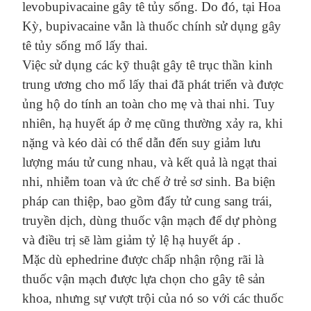
levobupivacaine
gây tê tủy sống
. Do đó, tại Hoa
Kỳ, bupivacaine
vẫn là
thuốc chính sử dụng
gây
tê tủy sống
mổ lấy thai.
Việc sử dụng các kỹ thuật
gây tê trục
thần kinh
trung ương
cho
mổ
lấy thai
đã phát triển
và được
ủng hộ
do tí
nh
an toàn ch
o
mẹ và thai nhi. Tuy
nhiên, hạ huyết áp
ở
mẹ
cũng
thường
xảy ra,
khi
nặng và
kéo dài có thể dẫn đến suy giảm lưu
lượng máu tử cung
nhau
,
và kết quả là ngạt thai
nhi,
nhiễm toan và
ức chế
ở trẻ sơ sinh. Ba biện
pháp can thiệp, bao gồm
đẩy
tử cung
sang
trái,
truyền dịch
,
dùng thuốc
vận mạch
để dự phòng
và điều trị
sẽ làm
giảm tỷ lệ hạ huyết áp .
Mặc dù ephedrine được chấp nhận rộng rãi là
thuốc vận mạch được lựa chọn cho gây
t
ê sản
khoa, nhưng sự vượt trội của nó so với các thuốc