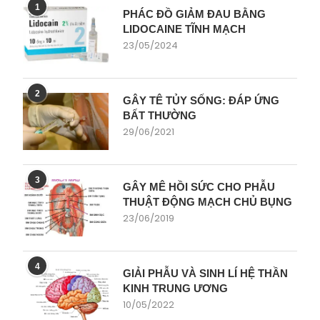
1
PHÁC ĐỒ GIẢM ĐAU BẰNG
LIDOCAINE TĨNH MẠCH
23/05/2024
2
GÂY TÊ TỦY SỐNG: ĐÁP ỨNG
BẤT THƯỜNG
29/06/2021
3
GÂY MÊ HỒI SỨC CHO PHẪU
THUẬT ĐỘNG MẠCH CHỦ BỤNG
23/06/2019
4
GIẢI PHẪU VÀ SINH LÍ HỆ THẦN
KINH TRUNG ƯƠNG
10/05/2022