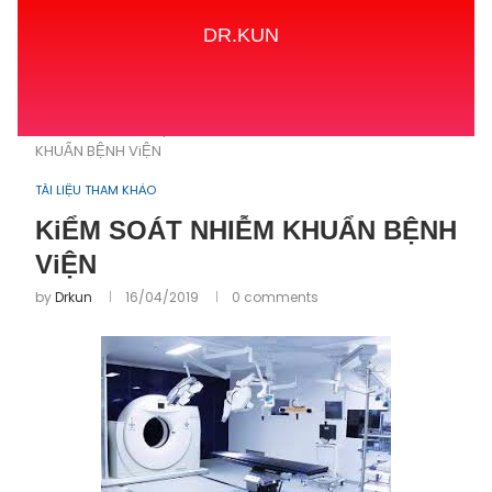
DR.KUN
Home
TÀI LIỆU THAM KHẢO
KiỂM SOÁT NHIỄM
KHUẨN BỆNH ViỆN
TÀI LIỆU THAM KHẢO
KiỂM SOÁT NHIỄM KHUẨN BỆNH
ViỆN
by
Drkun
16/04/2019
0 comments