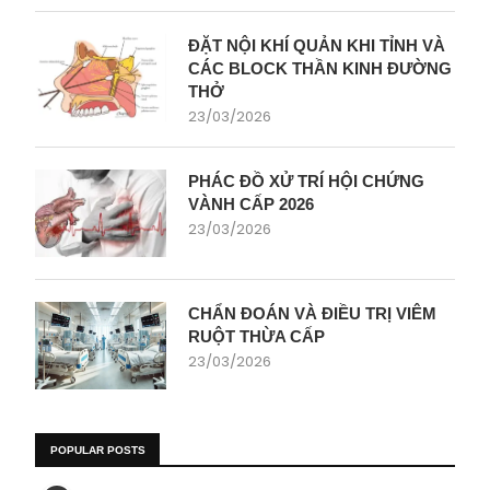
ĐẶT NỘI KHÍ QUẢN KHI TỈNH VÀ
CÁC BLOCK THẦN KINH ĐƯỜNG
THỞ
23/03/2026
PHÁC ĐỒ XỬ TRÍ HỘI CHỨNG
VÀNH CẤP 2026
23/03/2026
CHẨN ĐOÁN VÀ ĐIỀU TRỊ VIÊM
RUỘT THỪA CẤP
23/03/2026
POPULAR POSTS