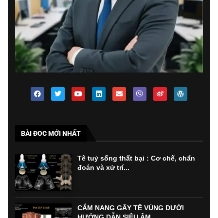
BÀI ĐOC MỚI NHẤT
Tê tuỷ sống thất bại : Cơ chế, chẩn
đoán và xử trí...
CẨM NANG GÂY TÊ VÙNG DƯỚI
HƯỚNG DẪN SIÊU ÂM