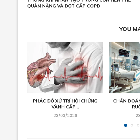
THÔNG KHÍ NHÂN TẠO TRONG CƠN HEN PHẾ
QUẢN NẶNG VÀ ĐỢT CẤP COPD
YOU MA
PHÁC ĐỒ XỬ TRÍ HỘI CHỨNG
CHẨN ĐOÁN 
VÀNH CẤP...
RUỘ
23/03/2026
2