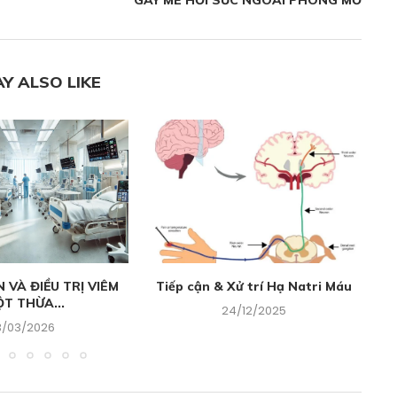
GÂY MÊ HỒI SỨC NGOÀI PHÒNG MỔ
Y ALSO LIKE
VÀ ĐIỀU TRỊ VIÊM
Tiếp cận & Xử trí Hạ Natri Máu
T THỪA...
24/12/2025
3/03/2026