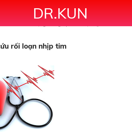
DR.KUN
U
Điều chỉnh điện giải trong cấp cứu rối loạn nhịp tim
cứu rối loạn nhịp tim