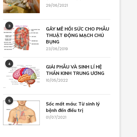
29/06/2021
3
GÂY MÊ HỒI SỨC CHO PHẪU
THUẬT ĐỘNG MẠCH CHỦ
BỤNG
23/06/2019
4
GIẢI PHẪU VÀ SINH LÍ HỆ
THẦN KINH TRUNG ƯƠNG
10/05/2022
CODE STEMI SUPPORT
SỬ DỤNG THUỐC GIẢM Đ
5
Sốc mất máu: Từ sinh lý
TRONG BỤNG NGOẠI...
09/12/2025
bệnh đến điều trị
05/11/2025
01/07/2021