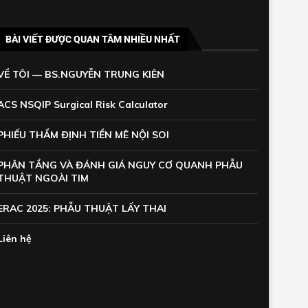
BÀI VIẾT ĐƯỢC QUAN TÂM NHIỀU NHẤT
VỀ TÔI — BS.NGUYỄN TRUNG KIÊN
ACS NSQIP Surgical Risk Calculator
PHIẾU THẨM ĐỊNH TIỀN MÊ NỘI SOI
PHÂN TẦNG VÀ ĐÁNH GIÁ NGUY CƠ QUANH PHẪU
THUẬT NGOÀI TIM
ERAC 2025: PHẪU THUẬT LẤY THAI
Liên hệ