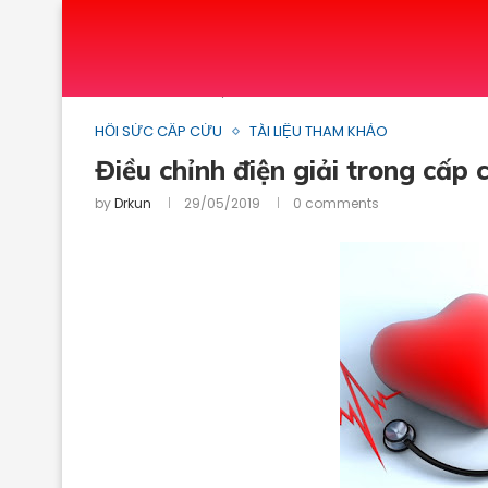
Home
TÀI LIỆU THAM KHẢO
HỒI SỨC CẤP CỨ
HỒI SỨC CẤP CỨU
TÀI LIỆU THAM KHẢO
Điều chỉnh điện giải trong cấp 
by
Drkun
29/05/2019
0 comments