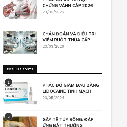
CHỨNG VÀNH CẤP 2026
23/03/2026
CHẨN ĐOÁN VÀ ĐIỀU TRỊ
VIÊM RUỘT THỪA CẤP
23/03/2026
POPULAR POSTS
1
PHÁC ĐỒ GIẢM ĐAU BẰNG
LIDOCAINE TĨNH MẠCH
23/05/2024
2
GÂY TÊ TỦY SỐNG: ĐÁP
ỨNG BẤT THƯỜNG