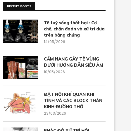
RECENT POSTS
Tê tuỷ sống thất bại : Cơ
chế, chẩn đoán và xử trí dựa
trên bằng chứng
14/05/2026
CẨM NANG GÂY TÊ VÙNG
DƯỚI HƯỚNG DẪN SIÊU ÂM
10/05/2026
ĐẶT NỘI KHÍ QUẢN KHI
TỈNH VÀ CÁC BLOCK THẦN
KINH ĐƯỜNG THỞ
23/03/2026
PHÁC ĐỒ XỬ TRÍ HỘI