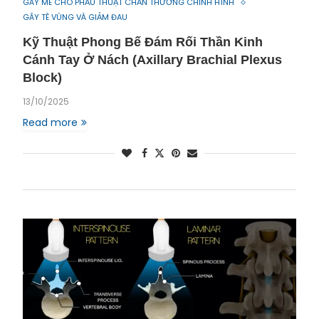
GÂY MÊ CHO PHẪU THUẬT CHẤN THƯƠNG CHỈNH HÌNH
GÂY TÊ VÙNG VÀ GIẢM ĐAU
Kỹ Thuật Phong Bế Đám Rối Thần Kinh
Cánh Tay Ở Nách (Axillary Brachial Plexus
Block)
13/10/2025
Read more