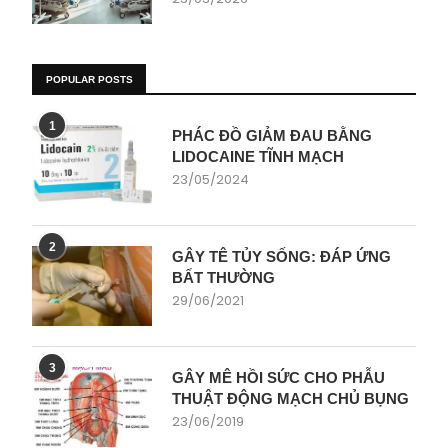
POPULAR POSTS
1
PHÁC ĐỒ GIẢM ĐAU BẰNG
LIDOCAINE TĨNH MẠCH
23/05/2024
2
GÂY TÊ TỦY SỐNG: ĐÁP ỨNG
BẤT THƯỜNG
29/06/2021
3
GÂY MÊ HỒI SỨC CHO PHẪU
THUẬT ĐỘNG MẠCH CHỦ BỤNG
23/06/2019