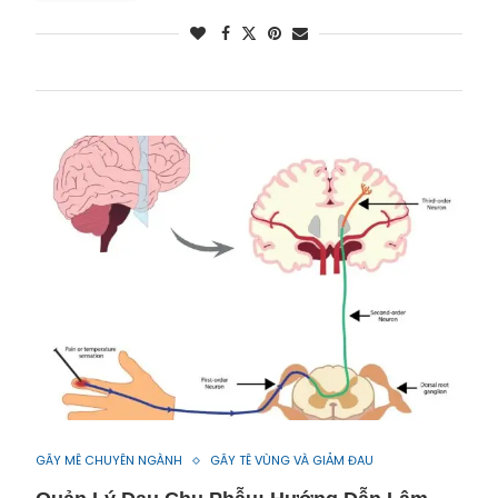
GÂY MÊ CHUYÊN NGÀNH
GÂY TÊ VÙNG VÀ GIẢM ĐAU