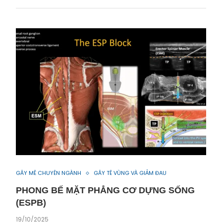
GÂY MÊ CHUYÊN NGÀNH
GÂY TÊ VÙNG VÀ GIẢM ĐAU
PHONG BẾ MẶT PHẲNG CƠ DỰNG SỐNG
(ESPB)
19/10/2025