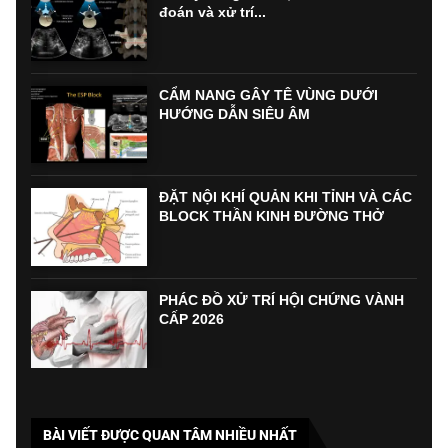
đoán và xử trí...
CẨM NANG GÂY TÊ VÙNG DƯỚI
HƯỚNG DẪN SIÊU ÂM
ĐẶT NỘI KHÍ QUẢN KHI TỈNH VÀ CÁC
BLOCK THẦN KINH ĐƯỜNG THỞ
PHÁC ĐỒ XỬ TRÍ HỘI CHỨNG VÀNH
CẤP 2026
BÀI VIẾT ĐƯỢC QUAN TÂM NHIỀU NHẤT