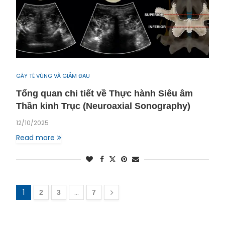
GÂY TÊ VÙNG VÀ GIẢM ĐAU
Tổng quan chi tiết về Thực hành Siêu âm
Thần kinh Trục (Neuroaxial Sonography)
12/10/2025
Read more
1
…
2
3
7