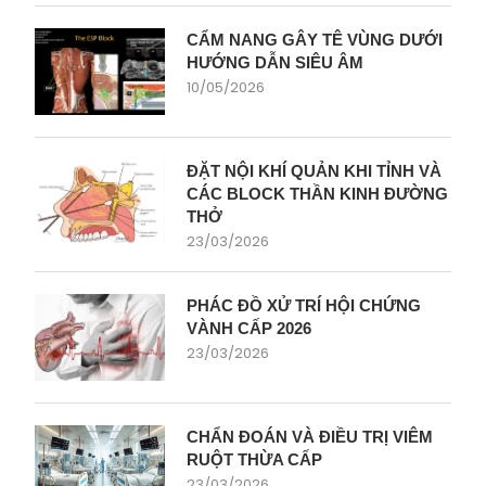
CẨM NANG GÂY TÊ VÙNG DƯỚI
HƯỚNG DẪN SIÊU ÂM
10/05/2026
ĐẶT NỘI KHÍ QUẢN KHI TỈNH VÀ
CÁC BLOCK THẦN KINH ĐƯỜNG
THỞ
23/03/2026
PHÁC ĐỒ XỬ TRÍ HỘI CHỨNG
VÀNH CẤP 2026
23/03/2026
CHẨN ĐOÁN VÀ ĐIỀU TRỊ VIÊM
RUỘT THỪA CẤP
23/03/2026