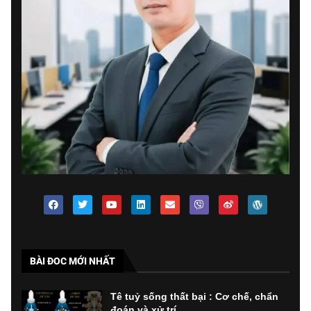
BÀI ĐOC MỚI NHẤT
Tê tuỷ sống thất bại : Cơ chế, chẩn
đoán và xử trí...