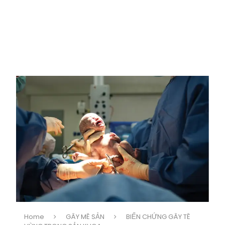
Home
GÂY MÊ SẢN
BIẾN CHỨNG GÂY TÊ