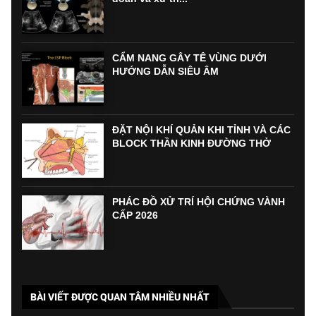
CẨM NANG GÂY TÊ VÙNG DƯỚI
HƯỚNG DẪN SIÊU ÂM
ĐẶT NỘI KHÍ QUẢN KHI TỈNH VÀ CÁC
BLOCK THẦN KINH ĐƯỜNG THỞ
PHÁC ĐỒ XỬ TRÍ HỘI CHỨNG VÀNH
CẤP 2026
BÀI VIẾT ĐƯỢC QUAN TÂM NHIỀU NHẤT