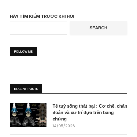
HÃY TÌM KIẾM TRƯỚC KHI HỎI
SEARCH
FOLLOW ME
RECENT POSTS
Tê tuỷ sống thất bại : Cơ chế, chẩn
đoán và xử trí dựa trên bằng
chứng
14/05/2026