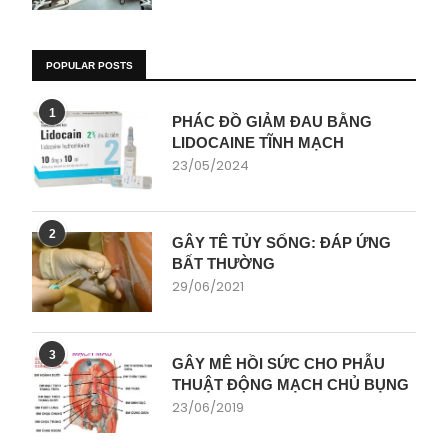
POPULAR POSTS
1
PHÁC ĐỒ GIẢM ĐAU BẰNG
LIDOCAINE TĨNH MẠCH
23/05/2024
2
GÂY TÊ TỦY SỐNG: ĐÁP ỨNG
BẤT THƯỜNG
29/06/2021
3
GÂY MÊ HỒI SỨC CHO PHẪU
THUẬT ĐỘNG MẠCH CHỦ BỤNG
23/06/2019