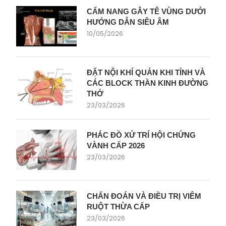
CẨM NANG GÂY TÊ VÙNG DƯỚI
HƯỚNG DẪN SIÊU ÂM
10/05/2026
ĐẶT NỘI KHÍ QUẢN KHI TỈNH VÀ
CÁC BLOCK THẦN KINH ĐƯỜNG
THỞ
23/03/2026
PHÁC ĐỒ XỬ TRÍ HỘI CHỨNG
VÀNH CẤP 2026
23/03/2026
CHẨN ĐOÁN VÀ ĐIỀU TRỊ VIÊM
RUỘT THỪA CẤP
23/03/2026