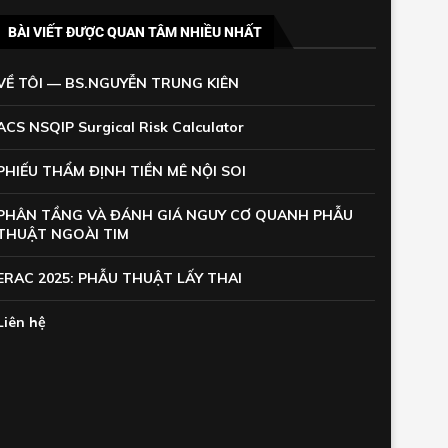
BÀI VIẾT ĐƯỢC QUAN TÂM NHIỀU NHẤT
VỀ TÔI — BS.NGUYỄN TRUNG KIÊN
ACS NSQIP Surgical Risk Calculator
PHIẾU THẨM ĐỊNH TIỀN MÊ NỘI SOI
PHÂN TẦNG VÀ ĐÁNH GIÁ NGUY CƠ QUANH PHẪU
THUẬT NGOÀI TIM
ERAC 2025: PHẪU THUẬT LẤY THAI
Liên hệ