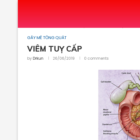
Home
GÂY MÊ TỔNG QUÁT
VIÊM TUỴ CẤP
GÂY MÊ TỔNG QUÁT
VIÊM TUỴ CẤP
by
Drkun
26/06/2019
0 comments