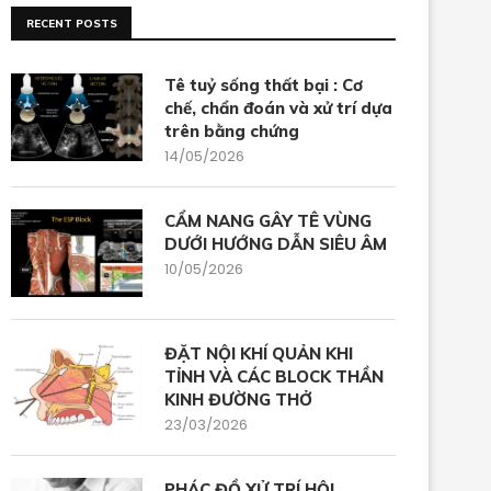
RECENT POSTS
Tê tuỷ sống thất bại : Cơ
chế, chẩn đoán và xử trí dựa
trên bằng chứng
14/05/2026
CẨM NANG GÂY TÊ VÙNG
DƯỚI HƯỚNG DẪN SIÊU ÂM
10/05/2026
ĐẶT NỘI KHÍ QUẢN KHI
TỈNH VÀ CÁC BLOCK THẦN
KINH ĐƯỜNG THỞ
23/03/2026
PHÁC ĐỒ XỬ TRÍ HỘI