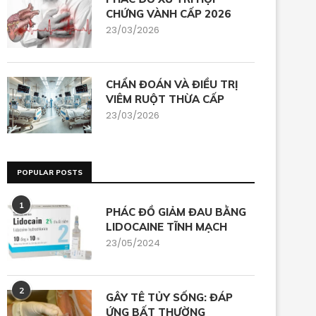
CHỨNG VÀNH CẤP 2026
23/03/2026
CHẨN ĐOÁN VÀ ĐIỀU TRỊ
VIÊM RUỘT THỪA CẤP
23/03/2026
POPULAR POSTS
1
PHÁC ĐỒ GIẢM ĐAU BẰNG
LIDOCAINE TĨNH MẠCH
23/05/2024
2
GÂY TÊ TỦY SỐNG: ĐÁP
ỨNG BẤT THƯỜNG