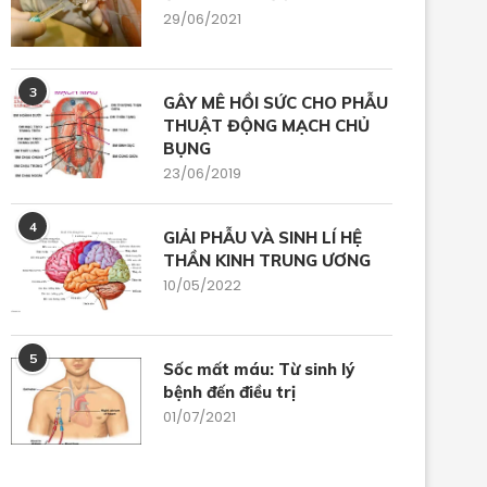
29/06/2021
3
GÂY MÊ HỒI SỨC CHO PHẪU
THUẬT ĐỘNG MẠCH CHỦ
BỤNG
23/06/2019
4
GIẢI PHẪU VÀ SINH LÍ HỆ
THẦN KINH TRUNG ƯƠNG
10/05/2022
ÂY MÊ CHO PHẪU THUẬT MẮT,
PHÒNG VÀ ĐIỀU TRỊ BUỒN 
TAI MŨI...
NÔN...
5
Sốc mất máu: Từ sinh lý
12/06/2024
29/05/2024
bệnh đến điều trị
01/07/2021