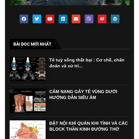
BÀI ĐOC MỚI NHẤT
Tê tuỷ sống thất bại : Cơ chế, chẩn
đoán và xử trí...
CẨM NANG GÂY TÊ VÙNG DƯỚI
HƯỚNG DẪN SIÊU ÂM
ĐẶT NỘI KHÍ QUẢN KHI TỈNH VÀ CÁC
BLOCK THẦN KINH ĐƯỜNG THỞ