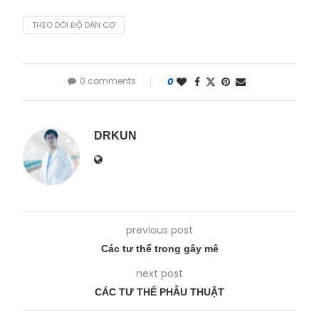
THEO DÕI ĐỘ DÃN CƠ
0 comments
0
DRKUN
previous post
Các tư thế trong gây mê
next post
CÁC TƯ THẾ PHẪU THUẬT