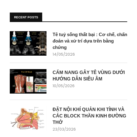
RECENT POSTS
Tê tuỷ sống thất bại : Cơ chế, chẩn
đoán và xử trí dựa trên bằng
chứng
14/05/2026
CẨM NANG GÂY TÊ VÙNG DƯỚI
HƯỚNG DẪN SIÊU ÂM
10/05/2026
ĐẶT NỘI KHÍ QUẢN KHI TỈNH VÀ
CÁC BLOCK THẦN KINH ĐƯỜNG
THỞ
23/03/2026