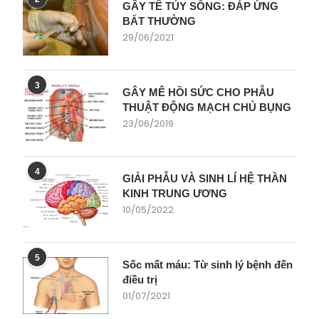
GÂY TÊ TỦY SỐNG: ĐÁP ỨNG
BẤT THƯỜNG
29/06/2021
3
GÂY MÊ HỒI SỨC CHO PHẪU
THUẬT ĐỘNG MẠCH CHỦ BỤNG
23/06/2019
4
GIẢI PHẪU VÀ SINH LÍ HỆ THẦN
KINH TRUNG ƯƠNG
10/05/2022
5
Sốc mất máu: Từ sinh lý bệnh đến
điều trị
01/07/2021