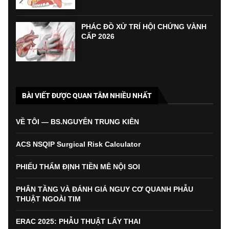
PHÁC ĐỒ XỬ TRÍ HỘI CHỨNG VÀNH
CẤP 2026
BÀI VIẾT ĐƯỢC QUAN TÂM NHIỀU NHẤT
VỀ TÔI — BS.NGUYỄN TRUNG KIÊN
ACS NSQIP Surgical Risk Calculator
PHIẾU THẨM ĐỊNH TIỀN MÊ NỘI SOI
PHÂN TẦNG VÀ ĐÁNH GIÁ NGUY CƠ QUANH PHẪU
THUẬT NGOÀI TIM
ERAC 2025: PHẪU THUẬT LẤY THAI