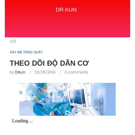
DR.KUN
Home
GÂY MÊ TỔNG QUÁT
THEO DÕI ĐỘ DÃN
CƠ
GÂY MÊ TỔNG QUÁT
THEO DÕI ĐỘ DÃN CƠ
by
Drkun
20/06/2019
0 comments