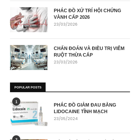
PHÁC ĐỒ XỬ TRÍ HỘI CHỨNG
VÀNH CẤP 2026
23/03/2026
CHẨN ĐOÁN VÀ ĐIỀU TRỊ VIÊM
RUỘT THỪA CẤP
23/03/2026
POPULAR POSTS
1
PHÁC ĐỒ GIẢM ĐAU BẰNG
LIDOCAINE TĨNH MẠCH
23/05/2024
2