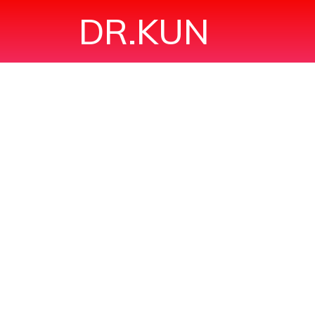
DR.KUN
Ộ DÃN CƠ"