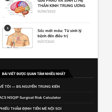
GIẢI PHẪU VÀ SINH LÍ HỆ
THẦN KINH TRUNG ƯƠNG
10/05/2022
5
Sốc mất máu: Từ sinh lý
bệnh đến điều trị
01/07/2021
BÀI VIẾT ĐƯỢC QUAN TÂM NHIỀU NHẤT
VỀ TÔI — BS.NGUYỄN TRUNG KIÊN
ACS NSQIP Surgical Risk Calculator
PHIẾU THẨM ĐỊNH TIỀN MÊ NỘI SOI