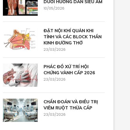
DƯỚI HƯỚNG DẪN SIÊU ÂM
10/05/2026
ĐẶT NỘI KHÍ QUẢN KHI
TỈNH VÀ CÁC BLOCK THẦN
KINH ĐƯỜNG THỞ
23/03/2026
PHÁC ĐỒ XỬ TRÍ HỘI
CHỨNG VÀNH CẤP 2026
23/03/2026
CHẨN ĐOÁN VÀ ĐIỀU TRỊ
VIÊM RUỘT THỪA CẤP
23/03/2026