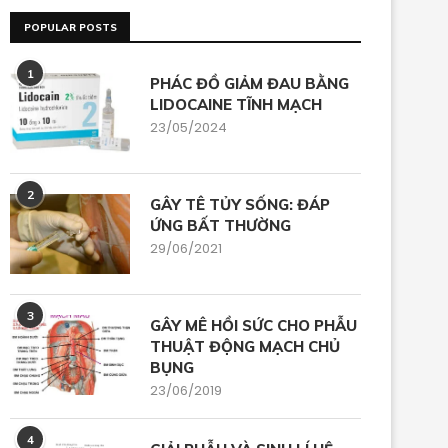
POPULAR POSTS
1
PHÁC ĐỒ GIẢM ĐAU BẰNG
LIDOCAINE TĨNH MẠCH
23/05/2024
2
GÂY TÊ TỦY SỐNG: ĐÁP
ỨNG BẤT THƯỜNG
29/06/2021
3
GÂY MÊ HỒI SỨC CHO PHẪU
THUẬT ĐỘNG MẠCH CHỦ
BỤNG
23/06/2019
4