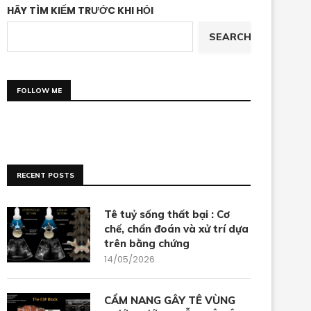
HÃY TÌM KIẾM TRƯỚC KHI HỎI
SEARCH
FOLLOW ME
RECENT POSTS
Tê tuỷ sống thất bại : Cơ
chế, chẩn đoán và xử trí dựa
trên bằng chứng
14/05/2026
CẨM NANG GÂY TÊ VÙNG