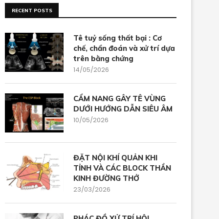
RECENT POSTS
Tê tuỷ sống thất bại : Cơ
chế, chẩn đoán và xử trí dựa
trên bằng chứng
14/05/2026
CẨM NANG GÂY TÊ VÙNG
DƯỚI HƯỚNG DẪN SIÊU ÂM
10/05/2026
ĐẶT NỘI KHÍ QUẢN KHI
TỈNH VÀ CÁC BLOCK THẦN
KINH ĐƯỜNG THỞ
23/03/2026
PHÁC ĐỒ XỬ TRÍ HỘI