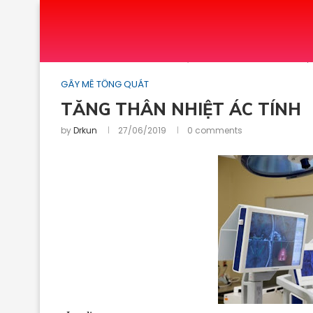
Home
GÂY MÊ TỔNG QUÁT
TĂNG THÂN NHIỆT
GÂY MÊ TỔNG QUÁT
TĂNG THÂN NHIỆT ÁC TÍNH
by
Drkun
27/06/2019
0 comments