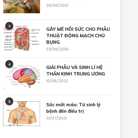
29/06/2021
3
GÂY MÊ HỒI SỨC CHO PHẪU
THUẬT ĐỘNG MẠCH CHỦ
BỤNG
23/06/2019
4
GIẢI PHẪU VÀ SINH LÍ HỆ
ÂY MÊ CHO PHẪU THUẬT MẮT,
PHÒNG VÀ ĐIỀU TRỊ BUỒN 
THẦN KINH TRUNG ƯƠNG
TAI MŨI...
NÔN...
10/05/2022
12/06/2024
29/05/2024
5
Sốc mất máu: Từ sinh lý
bệnh đến điều trị
01/07/2021