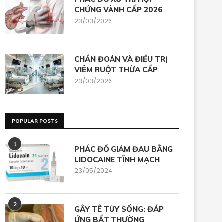
CHỨNG VÀNH CẤP 2026
23/03/2026
CHẨN ĐOÁN VÀ ĐIỀU TRỊ
VIÊM RUỘT THỪA CẤP
23/03/2026
POPULAR POSTS
1
PHÁC ĐỒ GIẢM ĐAU BẰNG
LIDOCAINE TĨNH MẠCH
23/05/2024
2
GÂY TÊ TỦY SỐNG: ĐÁP
ỨNG BẤT THƯỜNG