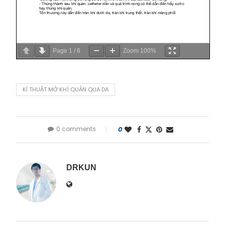
Page
1
/
6
Zoom
100%
KĨ THUẬT MỞ KHÍ QUẢN QUA DA
0 comments
0
DRKUN