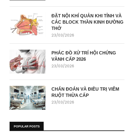
ĐẶT NỘI KHÍ QUẢN KHI TỈNH VÀ
CÁC BLOCK THẦN KINH ĐƯỜNG
THỞ
23/03/2026
PHÁC ĐỒ XỬ TRÍ HỘI CHỨNG
VÀNH CẤP 2026
23/03/2026
CHẨN ĐOÁN VÀ ĐIỀU TRỊ VIÊM
RUỘT THỪA CẤP
23/03/2026
POPULAR POSTS