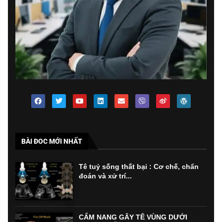
BÀI ĐOC MỚI NHẤT
Tê tuỷ sống thất bại : Cơ chế, chẩn
đoán và xử trí...
CẨM NANG GÂY TÊ VÙNG DƯỚI