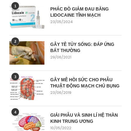
1
PHÁC ĐỒ GIẢM ĐAU BẰNG
LIDOCAINE TĨNH MẠCH
23/05/2024
2
GÂY TÊ TỦY SỐNG: ĐÁP ỨNG
BẤT THƯỜNG
29/06/2021
3
GÂY MÊ HỒI SỨC CHO PHẪU
THUẬT ĐỘNG MẠCH CHỦ BỤNG
23/06/2019
4
GIẢI PHẪU VÀ SINH LÍ HỆ THẦN
KINH TRUNG ƯƠNG
10/05/2022