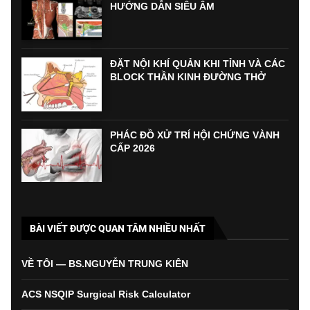
HƯỚNG DẪN SIÊU ÂM
ĐẶT NỘI KHÍ QUẢN KHI TỈNH VÀ CÁC
BLOCK THẦN KINH ĐƯỜNG THỞ
PHÁC ĐỒ XỬ TRÍ HỘI CHỨNG VÀNH
CẤP 2026
BÀI VIẾT ĐƯỢC QUAN TÂM NHIỀU NHẤT
VỀ TÔI — BS.NGUYỄN TRUNG KIÊN
ACS NSQIP Surgical Risk Calculator