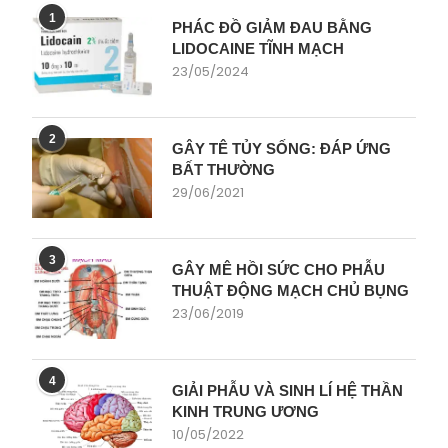
1
PHÁC ĐỒ GIẢM ĐAU BẰNG
LIDOCAINE TĨNH MẠCH
23/05/2024
2
GÂY TÊ TỦY SỐNG: ĐÁP ỨNG
BẤT THƯỜNG
29/06/2021
3
GÂY MÊ HỒI SỨC CHO PHẪU
THUẬT ĐỘNG MẠCH CHỦ BỤNG
23/06/2019
4
GIẢI PHẪU VÀ SINH LÍ HỆ THẦN
KINH TRUNG ƯƠNG
10/05/2022