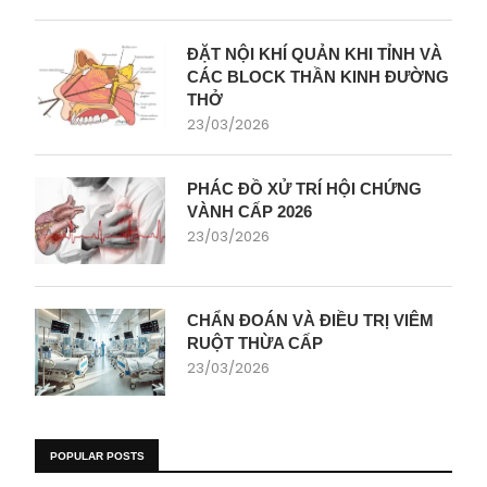
ĐẶT NỘI KHÍ QUẢN KHI TỈNH VÀ
CÁC BLOCK THẦN KINH ĐƯỜNG
THỞ
23/03/2026
PHÁC ĐỒ XỬ TRÍ HỘI CHỨNG
VÀNH CẤP 2026
23/03/2026
CHẨN ĐOÁN VÀ ĐIỀU TRỊ VIÊM
RUỘT THỪA CẤP
23/03/2026
POPULAR POSTS