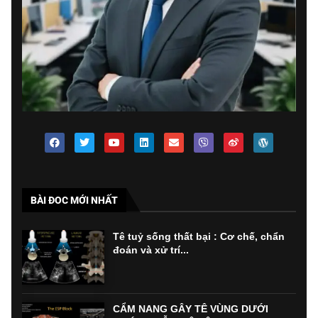
BÀI ĐOC MỚI NHẤT
Tê tuỷ sống thất bại : Cơ chế, chẩn
đoán và xử trí...
CẨM NANG GÂY TÊ VÙNG DƯỚI