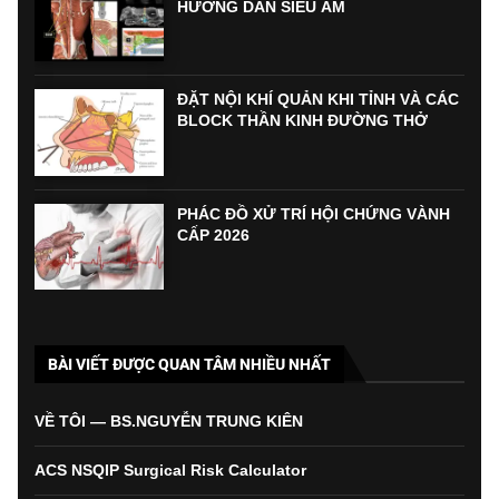
HƯỚNG DẪN SIÊU ÂM
ĐẶT NỘI KHÍ QUẢN KHI TỈNH VÀ CÁC
BLOCK THẦN KINH ĐƯỜNG THỞ
PHÁC ĐỒ XỬ TRÍ HỘI CHỨNG VÀNH
CẤP 2026
BÀI VIẾT ĐƯỢC QUAN TÂM NHIỀU NHẤT
VỀ TÔI — BS.NGUYỄN TRUNG KIÊN
ACS NSQIP Surgical Risk Calculator