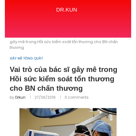
DR.KUN
Home
GÂY MÊ TỔNG QUÁT
Vai trò của bác sĩ
gây mê trong Hồi sức kiểm soát tổn thương cho BN chấn
thương
GÂY MÊ TỔNG QUÁT
Vai trò của bác sĩ gây mê trong
Hồi sức kiểm soát tổn thương
cho BN chấn thương
by
Drkun
27/06/2019
0 comments