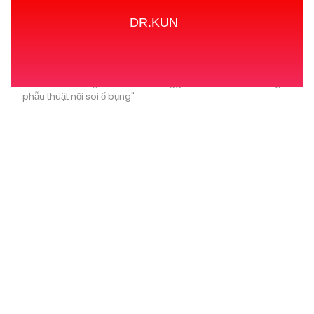
DR.KUN
Home
Tags
Posts tagged with "Vô cảm trong
phẫu thuật nội soi ổ bụng"