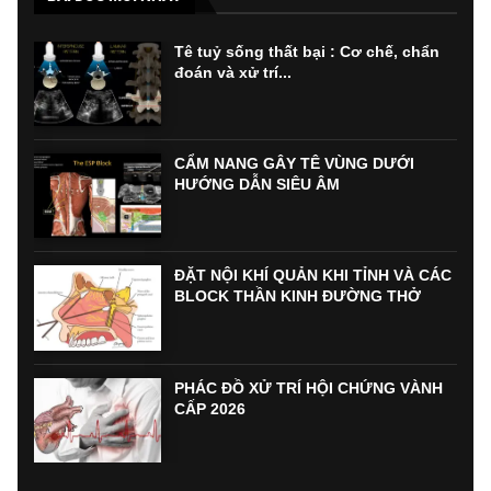
Tê tuỷ sống thất bại : Cơ chế, chẩn
đoán và xử trí...
CẨM NANG GÂY TÊ VÙNG DƯỚI
HƯỚNG DẪN SIÊU ÂM
ĐẶT NỘI KHÍ QUẢN KHI TỈNH VÀ CÁC
BLOCK THẦN KINH ĐƯỜNG THỞ
PHÁC ĐỒ XỬ TRÍ HỘI CHỨNG VÀNH
CẤP 2026