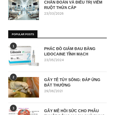
CHẨN ĐOÁN VÀ ĐIỀU TRỊ VIÊM
RUỘT THỪA CẤP
23/03/2026
POPULAR POSTS
1
PHÁC ĐỒ GIẢM ĐAU BẰNG
LIDOCAINE TĨNH MẠCH
23/05/2024
2
GÂY TÊ TỦY SỐNG: ĐÁP ỨNG
BẤT THƯỜNG
29/06/2021
3
GÂY MÊ HỒI SỨC CHO PHẪU