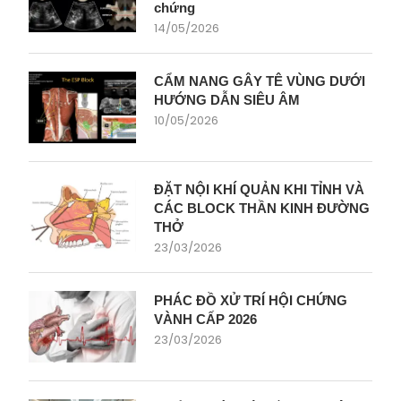
chứng
14/05/2026
CẨM NANG GÂY TÊ VÙNG DƯỚI
HƯỚNG DẪN SIÊU ÂM
10/05/2026
ĐẶT NỘI KHÍ QUẢN KHI TỈNH VÀ
CÁC BLOCK THẦN KINH ĐƯỜNG
THỞ
23/03/2026
PHÁC ĐỒ XỬ TRÍ HỘI CHỨNG
VÀNH CẤP 2026
23/03/2026