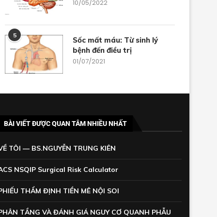
10/05/2022
5
Sốc mất máu: Từ sinh lý
bệnh đến điều trị
01/07/2021
BÀI VIẾT ĐƯỢC QUAN TÂM NHIỀU NHẤT
VỀ TÔI — BS.NGUYỄN TRUNG KIÊN
ACS NSQIP Surgical Risk Calculator
PHIẾU THẨM ĐỊNH TIỀN MÊ NỘI SOI
PHÂN TẦNG VÀ ĐÁNH GIÁ NGUY CƠ QUANH PHẪU