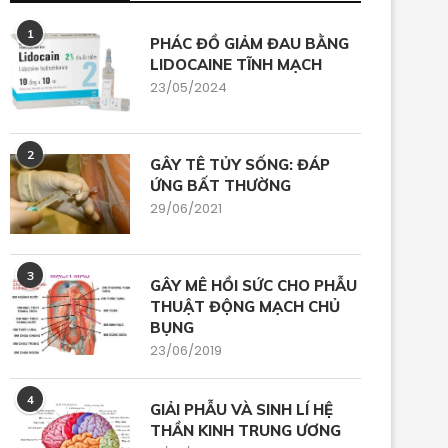
1
PHÁC ĐỒ GIẢM ĐAU BẰNG
LIDOCAINE TĨNH MẠCH
23/05/2024
2
GÂY TÊ TỦY SỐNG: ĐÁP
ỨNG BẤT THƯỜNG
29/06/2021
3
GÂY MÊ HỒI SỨC CHO PHẪU
THUẬT ĐỘNG MẠCH CHỦ
BỤNG
23/06/2019
4
GIẢI PHẪU VÀ SINH LÍ HỆ
THẦN KINH TRUNG ƯƠNG