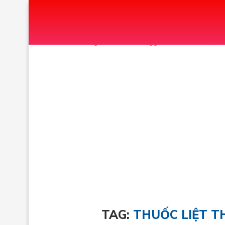
Home
Tags
Posts tagged with "THUỐC LIỆT
TAG:
THUỐC LIỆT T