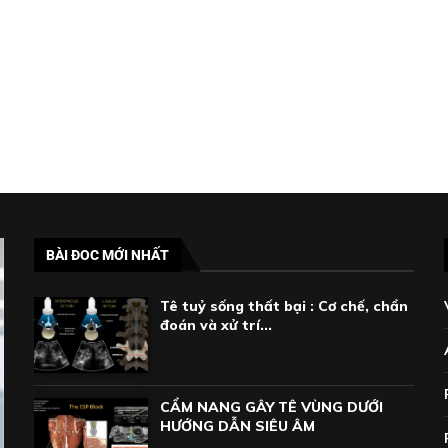
BÀI ĐOC MỚI NHẤT
Tê tuỷ sống thất bại : Cơ chế, chẩn
đoán và xử trí...
CẨM NANG GÂY TÊ VÙNG DƯỚI
HƯỚNG DẪN SIÊU ÂM