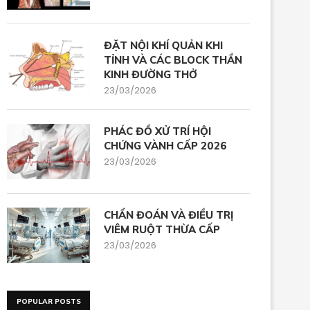
ĐẶT NỘI KHÍ QUẢN KHI
TỈNH VÀ CÁC BLOCK THẦN
KINH ĐƯỜNG THỞ
23/03/2026
PHÁC ĐỒ XỬ TRÍ HỘI
CHỨNG VÀNH CẤP 2026
23/03/2026
CHẨN ĐOÁN VÀ ĐIỀU TRỊ
VIÊM RUỘT THỪA CẤP
23/03/2026
POPULAR POSTS