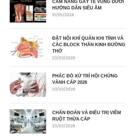
CẨM NANG GÂY TÊ VÙNG DƯỚI
HƯỚNG DẪN SIÊU ÂM
10/05/2026
ĐẶT NỘI KHÍ QUẢN KHI TỈNH VÀ
CÁC BLOCK THẦN KINH ĐƯỜNG
THỞ
23/03/2026
PHÁC ĐỒ XỬ TRÍ HỘI CHỨNG
VÀNH CẤP 2026
23/03/2026
CHẨN ĐOÁN VÀ ĐIỀU TRỊ VIÊM
RUỘT THỪA CẤP
23/03/2026