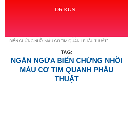
DR.KUN
Home
Tags
Posts tagged with "NGĂN NGỪA
BIẾN CHỨNG NHỒI MÁU CƠ TIM QUANH PHẪU THUẬT"
TAG:
NGĂN NGỪA BIẾN CHỨNG NHỒI
MÁU CƠ TIM QUANH PHẪU
THUẬT