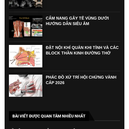
CẨM NANG GÂY TÊ VÙNG DƯỚI
HƯỚNG DẪN SIÊU ÂM
ĐẶT NỘI KHÍ QUẢN KHI TỈNH VÀ CÁC
BLOCK THẦN KINH ĐƯỜNG THỞ
PHÁC ĐỒ XỬ TRÍ HỘI CHỨNG VÀNH
CẤP 2026
BÀI VIẾT ĐƯỢC QUAN TÂM NHIỀU NHẤT