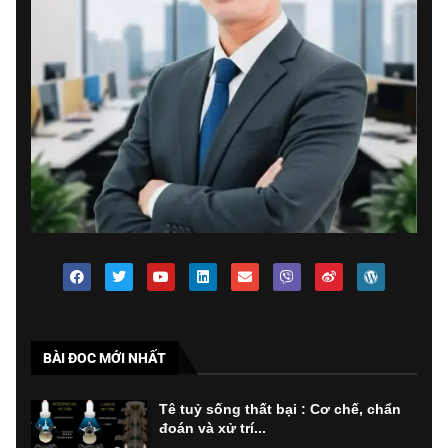
BÀI ĐOC MỚI NHẤT
Tê tuỷ sống thất bại : Cơ chế, chẩn
đoán và xử trí...