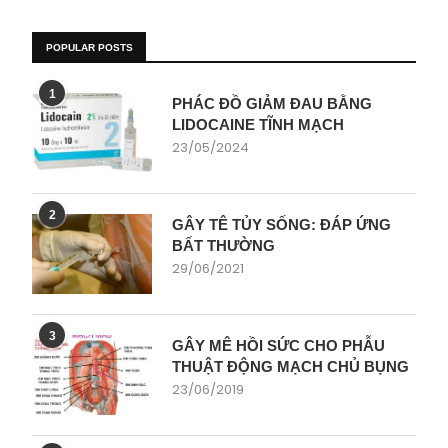
POPULAR POSTS
1
PHÁC ĐỒ GIẢM ĐAU BẰNG
LIDOCAINE TĨNH MẠCH
23/05/2024
2
GÂY TÊ TỦY SỐNG: ĐÁP ỨNG
BẤT THƯỜNG
29/06/2021
3
GÂY MÊ HỒI SỨC CHO PHẪU
THUẬT ĐỘNG MẠCH CHỦ BỤNG
23/06/2019