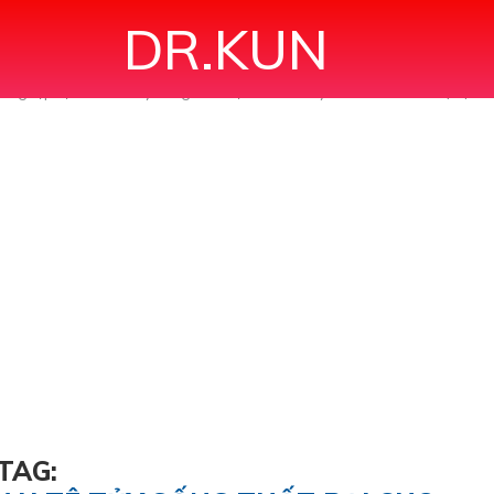
DR.KUN
ống Lặp Lại Sau Tê Tủy Sống Thất Bại Cho Mổ Lấy Thai Trên Sản Phụ Bị 
TAG: