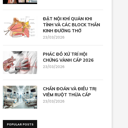
ĐẶT NỘI KHÍ QUẢN KHI
TỈNH VÀ CÁC BLOCK THẦN
KINH ĐƯỜNG THỞ
23/03/2026
PHÁC ĐỒ XỬ TRÍ HỘI
CHỨNG VÀNH CẤP 2026
23/03/2026
CHẨN ĐOÁN VÀ ĐIỀU TRỊ
VIÊM RUỘT THỪA CẤP
23/03/2026
POPULAR POSTS