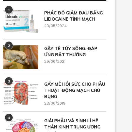
1
PHÁC ĐỒ GIẢM ĐAU BẰNG
LIDOCAINE TĨNH MẠCH
23/05/2024
2
GÂY TÊ TỦY SỐNG: ĐÁP
ỨNG BẤT THƯỜNG
29/06/2021
3
GÂY MÊ HỒI SỨC CHO PHẪU
THUẬT ĐỘNG MẠCH CHỦ
BỤNG
23/06/2019
4
GIẢI PHẪU VÀ SINH LÍ HỆ
THẦN KINH TRUNG ƯƠNG