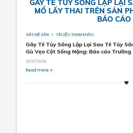
GÂY TÊ TỦY SỐNG LẶP LẠI 
MỔ LẤY THAI TRÊN SẢN P
BÁO CÁO
GÂY MÊ SẢN
TÀI LIỆU THAM KHẢO
Gây Tê Tủy Sống Lặp Lại Sau Tê Tủy Sốn
Gù Vẹo Cột Sống Nặng: Báo cáo Trường
20/07/2019
Read more