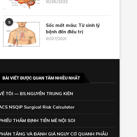
10/05/2022
5
Sốc mất máu: Từ sinh lý
bệnh đến điều trị
01/07/2021
BÀI VIẾT ĐƯỢC QUAN TÂM NHIỀU NHẤT
VỀ TÔI — BS.NGUYỄN TRUNG KIÊN
ACS NSQIP Surgical Risk Calculator
PHIẾU THẨM ĐỊNH TIỀN MÊ NỘI SOI
PHÂN TẦNG VÀ ĐÁNH GIÁ NGUY CƠ QUANH PHẪU