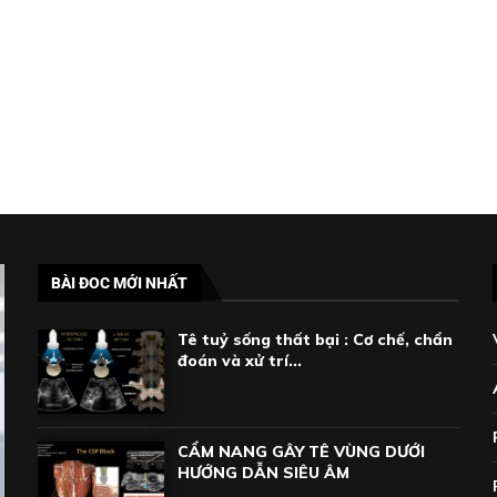
BÀI ĐOC MỚI NHẤT
Tê tuỷ sống thất bại : Cơ chế, chẩn
đoán và xử trí...
CẨM NANG GÂY TÊ VÙNG DƯỚI
HƯỚNG DẪN SIÊU ÂM