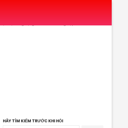
Gù Vẹo Cột Sống Nặng: Báo cáo Trường Hợp"
HÃY TÌM KIẾM TRƯỚC KHI HỎI