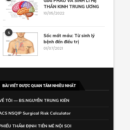
GIẢI PHẪU VÀ SINH LÍ HỆ
THẦN KINH TRUNG ƯƠNG
10/05/2022
5
Sốc mất máu: Từ sinh lý
bệnh đến điều trị
01/07/2021
BÀI VIẾT ĐƯỢC QUAN TÂM NHIỀU NHẤT
VỀ TÔI — BS.NGUYỄN TRUNG KIÊN
ACS NSQIP Surgical Risk Calculator
PHIẾU THẨM ĐỊNH TIỀN MÊ NỘI SOI