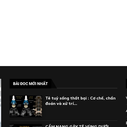
BÀI ĐOC MỚI NHẤT
Tê tuỷ sống thất bại : Cơ chế, chẩn
đoán và xử trí...
CẨM NANG GÂY TÊ VÙNG DƯỚI