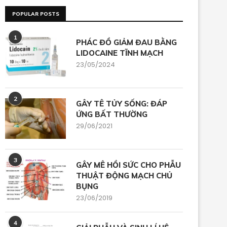
POPULAR POSTS
1
PHÁC ĐỒ GIẢM ĐAU BẰNG
LIDOCAINE TĨNH MẠCH
23/05/2024
2
GÂY TÊ TỦY SỐNG: ĐÁP
ỨNG BẤT THƯỜNG
29/06/2021
3
GÂY MÊ HỒI SỨC CHO PHẪU
THUẬT ĐỘNG MẠCH CHỦ
BỤNG
23/06/2019
4