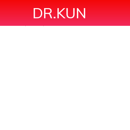
DR.KUN
 SỨC ĐỂ MỔ NỘI SOI Ổ BỤNG"