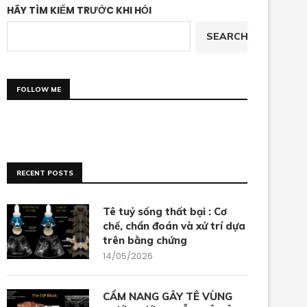
HÃY TÌM KIẾM TRƯỚC KHI HỎI
SEARCH
FOLLOW ME
RECENT POSTS
Tê tuỷ sống thất bại : Cơ
chế, chẩn đoán và xử trí dựa
trên bằng chứng
14/05/2026
CẨM NANG GÂY TÊ VÙNG