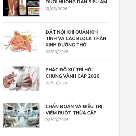
DƯỚI HƯỚNG DẪN SIÊU ÂM
10/05/2026
ĐẶT NỘI KHÍ QUẢN KHI
TỈNH VÀ CÁC BLOCK THẦN
KINH ĐƯỜNG THỞ
23/03/2026
PHÁC ĐỒ XỬ TRÍ HỘI
CHỨNG VÀNH CẤP 2026
23/03/2026
CHẨN ĐOÁN VÀ ĐIỀU TRỊ
VIÊM RUỘT THỪA CẤP
23/03/2026