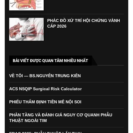
PHÁC ĐỒ XỬ TRÍ HỘI CHỨNG VÀNH
CẤP 2026
BÀI VIẾT ĐƯỢC QUAN TÂM NHIỀU NHẤT
VỀ TÔI — BS.NGUYỄN TRUNG KIÊN
ACS NSQIP Surgical Risk Calculator
PHIẾU THẨM ĐỊNH TIỀN MÊ NỘI SOI
PHÂN TẦNG VÀ ĐÁNH GIÁ NGUY CƠ QUANH PHẪU
THUẬT NGOÀI TIM