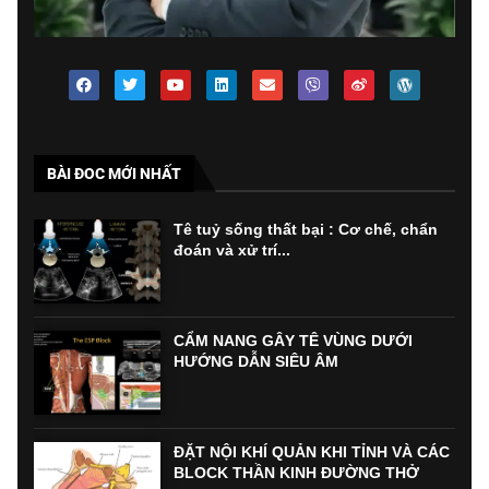
BÀI ĐOC MỚI NHẤT
Tê tuỷ sống thất bại : Cơ chế, chẩn
đoán và xử trí...
CẨM NANG GÂY TÊ VÙNG DƯỚI
HƯỚNG DẪN SIÊU ÂM
ĐẶT NỘI KHÍ QUẢN KHI TỈNH VÀ CÁC
BLOCK THẦN KINH ĐƯỜNG THỞ