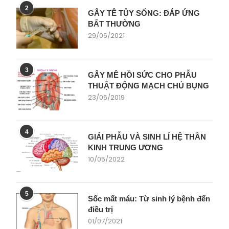
2
GÂY TÊ TỦY SỐNG: ĐÁP ỨNG
BẤT THƯỜNG
29/06/2021
3
GÂY MÊ HỒI SỨC CHO PHẪU
THUẬT ĐỘNG MẠCH CHỦ BỤNG
23/06/2019
4
GIẢI PHẪU VÀ SINH LÍ HỆ THẦN
KINH TRUNG ƯƠNG
10/05/2022
5
Sốc mất máu: Từ sinh lý bệnh đến
điều trị
01/07/2021