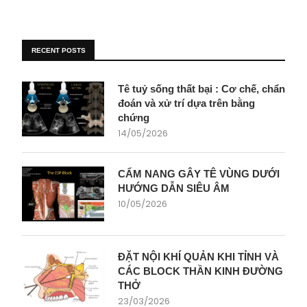
RECENT POSTS
Tê tuỷ sống thất bại : Cơ chế, chẩn
đoán và xử trí dựa trên bằng
chứng
14/05/2026
CẨM NANG GÂY TÊ VÙNG DƯỚI
HƯỚNG DẪN SIÊU ÂM
10/05/2026
ĐẶT NỘI KHÍ QUẢN KHI TỈNH VÀ
CÁC BLOCK THẦN KINH ĐƯỜNG
THỞ
23/03/2026