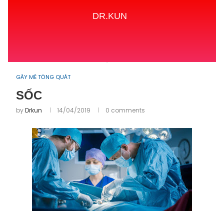
DR.KUN
Home
GÂY MÊ TỔNG QUÁT
SỐC
GÂY MÊ TỔNG QUÁT
SỐC
by
Drkun
14/04/2019
0 comments