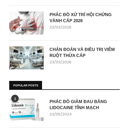
PHÁC ĐỒ XỬ TRÍ HỘI CHỨNG
VÀNH CẤP 2026
23/03/2026
CHẨN ĐOÁN VÀ ĐIỀU TRỊ VIÊM
RUỘT THỪA CẤP
23/03/2026
POPULAR POSTS
1
PHÁC ĐỒ GIẢM ĐAU BẰNG
LIDOCAINE TĨNH MẠCH
23/05/2024