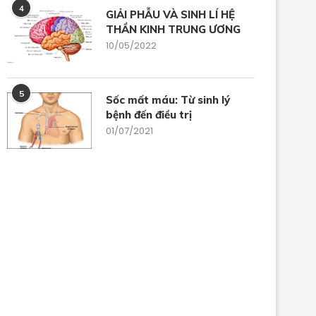
TAI MŨI...
NÔN...
4
GIẢI PHẪU VÀ SINH LÍ HỆ
12/06/2024
29/05/2024
THẦN KINH TRUNG ƯƠNG
10/05/2022
5
Sốc mất máu: Từ sinh lý
bệnh đến điều trị
01/07/2021