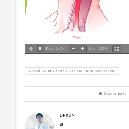
Page
1
/
24
Zoom
100%
GÂY MÊ HỒI SỨC CHO PHẪU THUẬT ĐỘNG MẠCH CẢNH
0 comments
DRKUN