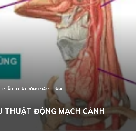
O PHẪU THUẬT ĐỘNG MẠCH CẢNH
ẪU THUẬT ĐỘNG MẠCH CẢNH