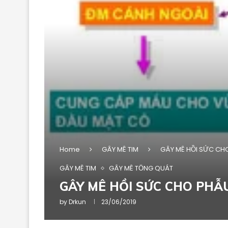
Home
GÂY MÊ TIM
GÂY MÊ HỒI SỨC CH
GÂY MÊ TIM
GÂY MÊ TỔNG QUÁT
GÂY MÊ HỒI SỨC CHO PH
by
Drkun
23/06/2019