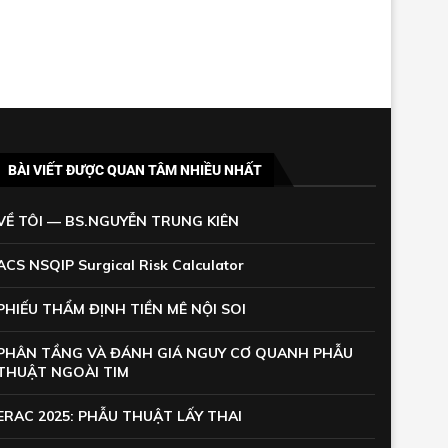
BÀI VIẾT ĐƯỢC QUAN TÂM NHIỀU NHẤT
VỀ TÔI — BS.NGUYỄN TRUNG KIÊN
ACS NSQIP Surgical Risk Calculator
PHIẾU THẨM ĐỊNH TIỀN MÊ NỘI SOI
PHÂN TẦNG VÀ ĐÁNH GIÁ NGUY CƠ QUANH PHẪU
THUẬT NGOÀI TIM
ERAC 2025: PHẪU THUẬT LẤY THAI