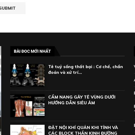
BÀI ĐOC MỚI NHẤT
Tê tuỷ sống thất bại : Cơ chế, chẩn
đoán và xử trí...
CẨM NANG GÂY TÊ VÙNG DƯỚI
HƯỚNG DẪN SIÊU ÂM
ĐẶT NỘI KHÍ QUẢN KHI TỈNH VÀ
CÁC BLOCK THẦN KINH ĐƯỜNG