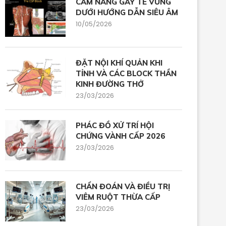
CẨM NANG GÂY TÊ VÙNG
DƯỚI HƯỚNG DẪN SIÊU ÂM
10/05/2026
ĐẶT NỘI KHÍ QUẢN KHI
TỈNH VÀ CÁC BLOCK THẦN
KINH ĐƯỜNG THỞ
23/03/2026
PHÁC ĐỒ XỬ TRÍ HỘI
CHỨNG VÀNH CẤP 2026
23/03/2026
CHẨN ĐOÁN VÀ ĐIỀU TRỊ
VIÊM RUỘT THỪA CẤP
23/03/2026