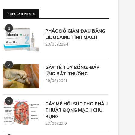
POPULAR POSTS
1
PHÁC ĐỒ GIẢM ĐAU BẰNG
LIDOCAINE TĨNH MẠCH
23/05/2024
2
GÂY TÊ TỦY SỐNG: ĐÁP
ỨNG BẤT THƯỜNG
29/06/2021
3
GÂY MÊ HỒI SỨC CHO PHẪU
THUẬT ĐỘNG MẠCH CHỦ
BỤNG
23/06/2019
ÂY MÊ CHO PHẪU THUẬT MẮT,
PHÒNG VÀ ĐIỀU TRỊ BUỒN 