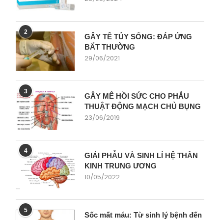
2
GÂY TÊ TỦY SỐNG: ĐÁP ỨNG
BẤT THƯỜNG
29/06/2021
3
GÂY MÊ HỒI SỨC CHO PHẪU
THUẬT ĐỘNG MẠCH CHỦ BỤNG
23/06/2019
4
GIẢI PHẪU VÀ SINH LÍ HỆ THẦN
KINH TRUNG ƯƠNG
10/05/2022
5
Sốc mất máu: Từ sinh lý bệnh đến