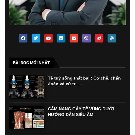
BÀI ĐOC MỚI NHẤT
Tê tuỷ sống thất bại : Cơ chế, chẩn
đoán và xử trí...
CẨM NANG GÂY TÊ VÙNG DƯỚI
HƯỚNG DẪN SIÊU ÂM