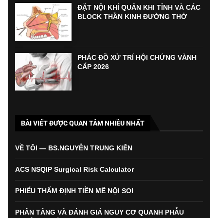
ĐẶT NỘI KHÍ QUẢN KHI TỈNH VÀ CÁC
BLOCK THẦN KINH ĐƯỜNG THỞ
PHÁC ĐỒ XỬ TRÍ HỘI CHỨNG VÀNH
CẤP 2026
BÀI VIẾT ĐƯỢC QUAN TÂM NHIỀU NHẤT
VỀ TÔI — BS.NGUYỄN TRUNG KIÊN
ACS NSQIP Surgical Risk Calculator
PHIẾU THẨM ĐỊNH TIỀN MÊ NỘI SOI
PHÂN TẦNG VÀ ĐÁNH GIÁ NGUY CƠ QUANH PHẪU