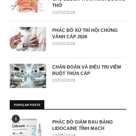
THỞ
23/03/2026
PHÁC ĐỒ XỬ TRÍ HỘI CHỨNG
VÀNH CẤP 2026
23/03/2026
CHẨN ĐOÁN VÀ ĐIỀU TRỊ VIÊM
RUỘT THỪA CẤP
23/03/2026
POPULAR POSTS
1
PHÁC ĐỒ GIẢM ĐAU BẰNG
LIDOCAINE TĨNH MẠCH
23/05/2024