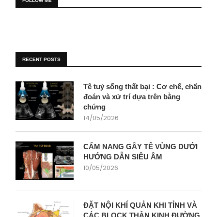
FOLLOW ME
RECENT POSTS
Tê tuỷ sống thất bại : Cơ chế, chẩn
đoán và xử trí dựa trên bằng
chứng
14/05/2026
CẨM NANG GÂY TÊ VÙNG DƯỚI
HƯỚNG DẪN SIÊU ÂM
10/05/2026
ĐẶT NỘI KHÍ QUẢN KHI TỈNH VÀ
CÁC BLOCK THẦN KINH ĐƯỜNG