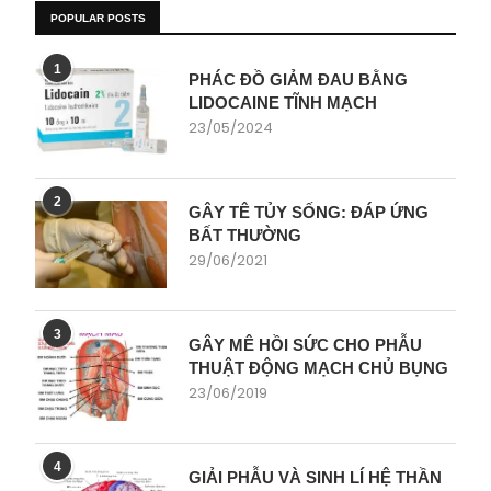
POPULAR POSTS
1
PHÁC ĐỒ GIẢM ĐAU BẰNG
LIDOCAINE TĨNH MẠCH
23/05/2024
2
GÂY TÊ TỦY SỐNG: ĐÁP ỨNG
BẤT THƯỜNG
29/06/2021
3
GÂY MÊ HỒI SỨC CHO PHẪU
THUẬT ĐỘNG MẠCH CHỦ BỤNG
23/06/2019
4
GIẢI PHẪU VÀ SINH LÍ HỆ THẦN