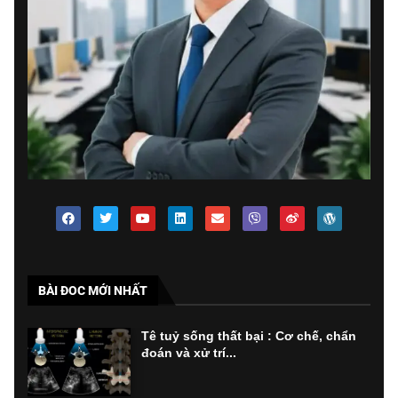
BÀI ĐOC MỚI NHẤT
Tê tuỷ sống thất bại : Cơ chế, chẩn
đoán và xử trí...