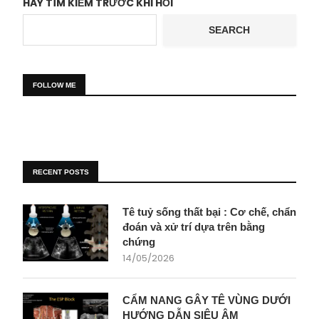
HÃY TÌM KIẾM TRƯỚC KHI HỎI
SEARCH
FOLLOW ME
RECENT POSTS
Tê tuỷ sống thất bại : Cơ chế, chẩn
đoán và xử trí dựa trên bằng
chứng
14/05/2026
CẨM NANG GÂY TÊ VÙNG DƯỚI
HƯỚNG DẪN SIÊU ÂM