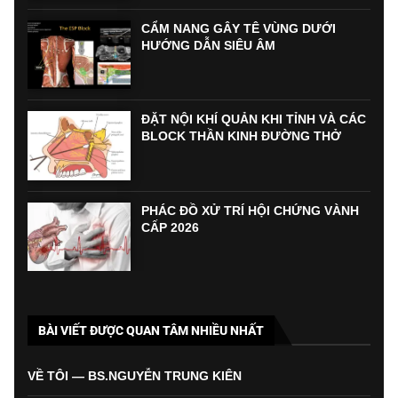
CẨM NANG GÂY TÊ VÙNG DƯỚI
HƯỚNG DẪN SIÊU ÂM
ĐẶT NỘI KHÍ QUẢN KHI TỈNH VÀ CÁC
BLOCK THẦN KINH ĐƯỜNG THỞ
PHÁC ĐỒ XỬ TRÍ HỘI CHỨNG VÀNH
CẤP 2026
BÀI VIẾT ĐƯỢC QUAN TÂM NHIỀU NHẤT
VỀ TÔI — BS.NGUYỄN TRUNG KIÊN