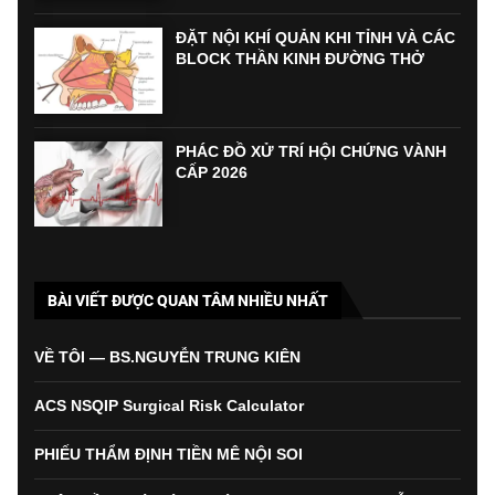
ĐẶT NỘI KHÍ QUẢN KHI TỈNH VÀ CÁC
BLOCK THẦN KINH ĐƯỜNG THỞ
PHÁC ĐỒ XỬ TRÍ HỘI CHỨNG VÀNH
CẤP 2026
BÀI VIẾT ĐƯỢC QUAN TÂM NHIỀU NHẤT
VỀ TÔI — BS.NGUYỄN TRUNG KIÊN
ACS NSQIP Surgical Risk Calculator
PHIẾU THẨM ĐỊNH TIỀN MÊ NỘI SOI