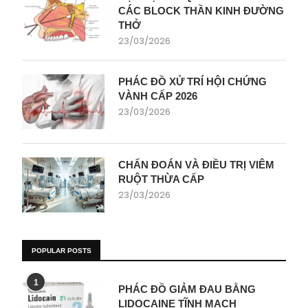
CÁC BLOCK THẦN KINH ĐƯỜNG
THỞ
23/03/2026
PHÁC ĐỒ XỬ TRÍ HỘI CHỨNG
VÀNH CẤP 2026
23/03/2026
CHẨN ĐOÁN VÀ ĐIỀU TRỊ VIÊM
RUỘT THỪA CẤP
23/03/2026
POPULAR POSTS
1
PHÁC ĐỒ GIẢM ĐAU BẰNG
LIDOCAINE TĨNH MẠCH