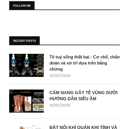
FOLLOW ME
RECENT POSTS
Tê tuỷ sống thất bại : Cơ chế, chẩn
đoán và xử trí dựa trên bằng
chứng
14/05/2026
CẨM NANG GÂY TÊ VÙNG DƯỚI
HƯỚNG DẪN SIÊU ÂM
10/05/2026
ĐẶT NỘI KHÍ QUẢN KHI TỈNH VÀ