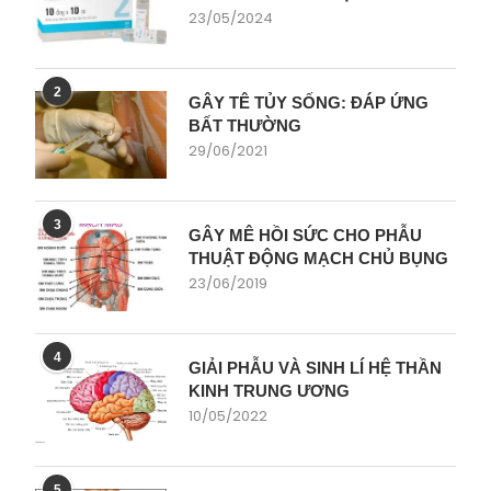
23/05/2024
2
GÂY TÊ TỦY SỐNG: ĐÁP ỨNG
BẤT THƯỜNG
29/06/2021
3
GÂY MÊ HỒI SỨC CHO PHẪU
THUẬT ĐỘNG MẠCH CHỦ BỤNG
23/06/2019
4
GIẢI PHẪU VÀ SINH LÍ HỆ THẦN
KINH TRUNG ƯƠNG
10/05/2022
5