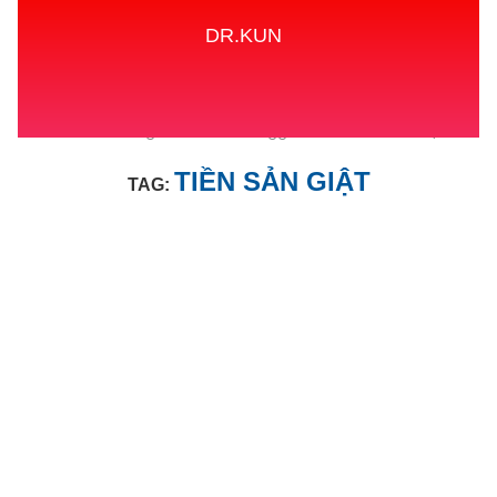
DR.KUN
Home
Tags
Posts tagged with "TIỀN SẢN GIẬT"
TIỀN SẢN GIẬT
TAG: