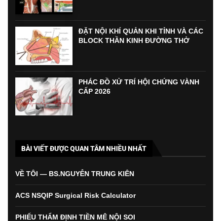
ĐẶT NỘI KHÍ QUẢN KHI TỈNH VÀ CÁC
BLOCK THẦN KINH ĐƯỜNG THỞ
PHÁC ĐỒ XỬ TRÍ HỘI CHỨNG VÀNH
CẤP 2026
BÀI VIẾT ĐƯỢC QUAN TÂM NHIỀU NHẤT
VỀ TÔI — BS.NGUYỄN TRUNG KIÊN
ACS NSQIP Surgical Risk Calculator
PHIẾU THẨM ĐỊNH TIỀN MÊ NỘI SOI