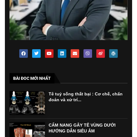
BÀI ĐOC MỚI NHẤT
Tê tuỷ sống thất bại : Cơ chế, chẩn
đoán và xử trí...
CẨM NANG GÂY TÊ VÙNG DƯỚI
HƯỚNG DẪN SIÊU ÂM