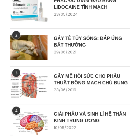
PHÁC ĐỒ GIẢM ĐAU BẰNG
LIDOCAINE TĨNH MẠCH
23/05/2024
2
GÂY TÊ TỦY SỐNG: ĐÁP ỨNG
BẤT THƯỜNG
29/06/2021
3
GÂY MÊ HỒI SỨC CHO PHẪU
THUẬT ĐỘNG MẠCH CHỦ BỤNG
23/06/2019
4
GIẢI PHẪU VÀ SINH LÍ HỆ THẦN
KINH TRUNG ƯƠNG
10/05/2022