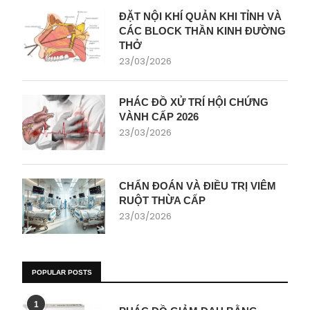
ĐẶT NỘI KHÍ QUẢN KHI TỈNH VÀ
CÁC BLOCK THẦN KINH ĐƯỜNG
THỞ
23/03/2026
PHÁC ĐỒ XỬ TRÍ HỘI CHỨNG
VÀNH CẤP 2026
23/03/2026
CHẨN ĐOÁN VÀ ĐIỀU TRỊ VIÊM
RUỘT THỪA CẤP
23/03/2026
POPULAR POSTS
1