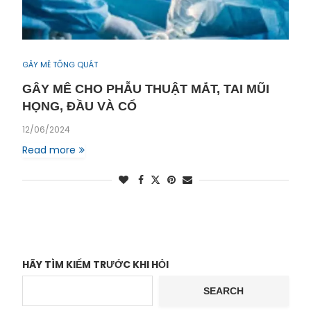
GÂY MÊ TỔNG QUÁT
GÂY MÊ CHO PHẪU THUẬT MẮT, TAI MŨI
HỌNG, ĐẦU VÀ CỔ
12/06/2024
Read more
HÃY TÌM KIẾM TRƯỚC KHI HỎI
SEARCH