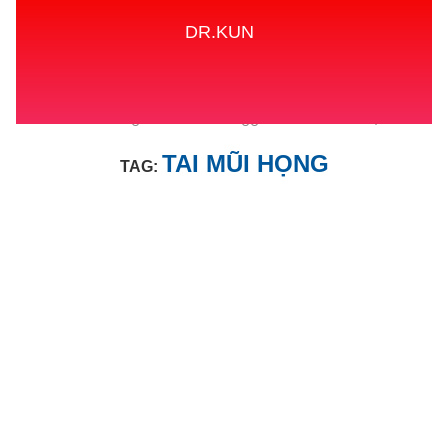
DR.KUN
Home
Tags
Posts tagged with "TAI MŨI HỌNG"
TAI MŨI HỌNG
TAG: