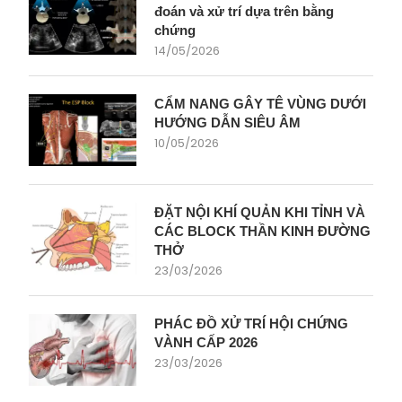
đoán và xử trí dựa trên bằng
chứng
14/05/2026
CẨM NANG GÂY TÊ VÙNG DƯỚI
HƯỚNG DẪN SIÊU ÂM
10/05/2026
ĐẶT NỘI KHÍ QUẢN KHI TỈNH VÀ
CÁC BLOCK THẦN KINH ĐƯỜNG
THỞ
23/03/2026
PHÁC ĐỒ XỬ TRÍ HỘI CHỨNG
VÀNH CẤP 2026
23/03/2026