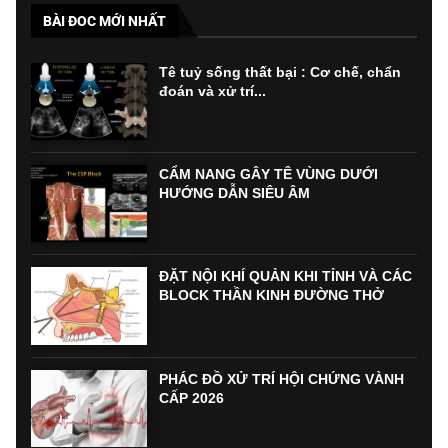
BÀI ĐOC MỚI NHẤT
Tê tuỷ sống thất bại : Cơ chế, chẩn
đoán và xử trí...
CẨM NANG GÂY TÊ VÙNG DƯỚI
HƯỚNG DẪN SIÊU ÂM
ĐẶT NỘI KHÍ QUẢN KHI TỈNH VÀ CÁC
BLOCK THẦN KINH ĐƯỜNG THỞ
PHÁC ĐỒ XỬ TRÍ HỘI CHỨNG VÀNH
CẤP 2026