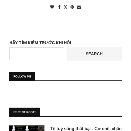
HÃY TÌM KIẾM TRƯỚC KHI HỎI
SEARCH
FOLLOW ME
RECENT POSTS
Tê tuỷ sống thất bại : Cơ chế, chẩn