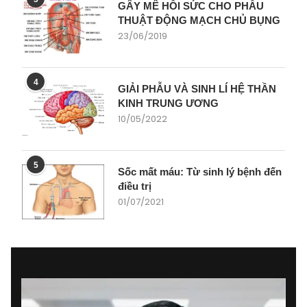
GÂY MÊ HỒI SỨC CHO PHẪU
THUẬT ĐỘNG MẠCH CHỦ BỤNG
23/06/2019
4
GIẢI PHẪU VÀ SINH LÍ HỆ THẦN
KINH TRUNG ƯƠNG
10/05/2022
5
Sốc mất máu: Từ sinh lý bệnh đến
điều trị
01/07/2021