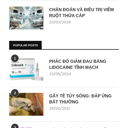
CHẨN ĐOÁN VÀ ĐIỀU TRỊ VIÊM
RUỘT THỪA CẤP
23/03/2026
POPULAR POSTS
1
PHÁC ĐỒ GIẢM ĐAU BẰNG
LIDOCAINE TĨNH MẠCH
23/05/2024
2
GÂY TÊ TỦY SỐNG: ĐÁP ỨNG
BẤT THƯỜNG
29/06/2021
3