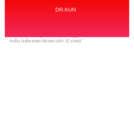
DR.KUN
Home
Tags
Posts tagged with "SINH LÝ GIẢI
PHẪU THẦN KINH TRONG GÂY TÊ VÙNG"